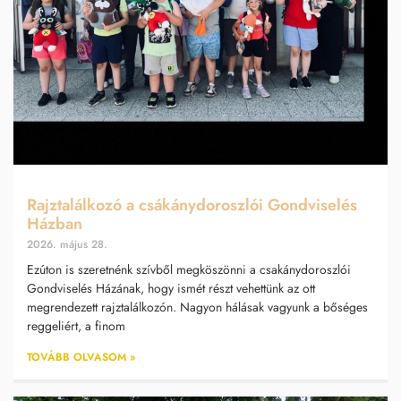
Rajztalálkozó a csákánydoroszlói Gondviselés
Házban
2026. május 28.
Ezúton is szeretnénk szívből megköszönni a csakánydoroszlói
Gondviselés Házának, hogy ismét részt vehettünk az ott
megrendezett rajztalálkozón. Nagyon hálásak vagyunk a bőséges
reggeliért, a finom
TOVÁBB OLVASOM »