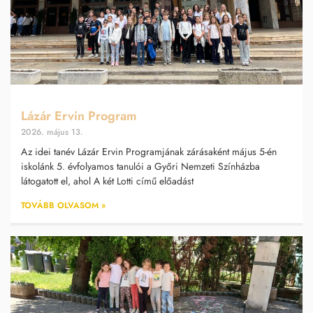
Lázár Ervin Program
2026. május 13.
Az idei tanév Lázár Ervin Programjának zárásaként május 5-én
iskolánk 5. évfolyamos tanulói a Győri Nemzeti Színházba
látogatott el, ahol A két Lotti című előadást
TOVÁBB OLVASOM »