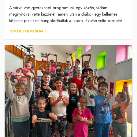
A várva várt gyereknapi programunk egy közös, vidám
megnyitóval vette kezdetét, amely után a diákok egy kellemes,
kötetlen piknikkel hangolódhattak a napra. Ezután vette kezdetét
TOVÁBB OLVASOM »