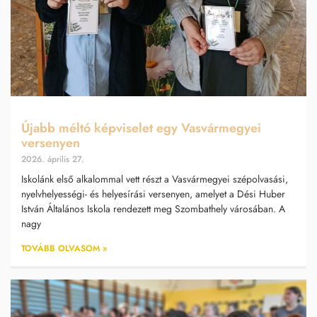
Újabb méltó képviselet egy Vasvármegyei
versenyen
2026. április 27.
Iskolánk első alkalommal vett részt a Vasvármegyei szépolvasási,
nyelvhelyességi- és helyesírási versenyen, amelyet a Dési Huber
István Általános Iskola rendezett meg Szombathely városában. A
nagy
TOVÁBB OLVASOM »