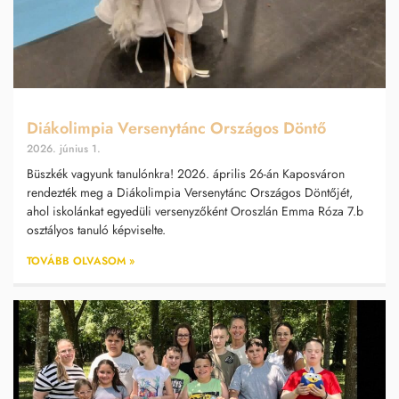
Diákolimpia Versenytánc Országos Döntő
2026. június 1.
Büszkék vagyunk tanulónkra! 2026. április 26-án Kaposváron
rendezték meg a Diákolimpia Versenytánc Országos Döntőjét,
ahol iskolánkat egyedüli versenyzőként Oroszlán Emma Róza 7.b
osztályos tanuló képviselte.
TOVÁBB OLVASOM »