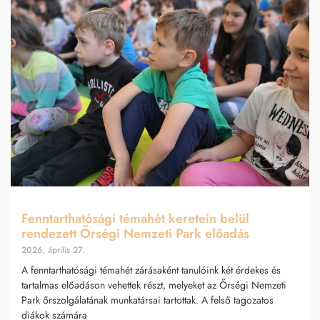
Fenntarthatósági témahét keretein belül
rendezett Őrségi Nemzeti Park előadás
2026. április 27.
A fenntarthatósági témahét zárásaként tanulóink két érdekes és
tartalmas előadáson vehettek részt, melyeket az Őrségi Nemzeti
Park őrszolgálatának munkatársai tartottak. A felső tagozatos
diákok számára