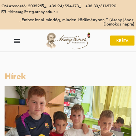
OM azonosító: 203525
+36 94/554-173
+36 30/311-5790
titkarsag@sztg-arany.edu.hu
„Ember lenni mindég, minden körülményben.” (Arany János:
Domokos napra)
KRÉTA
Hírek