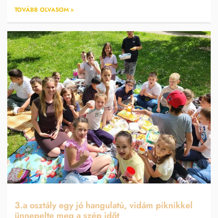
TOVÁBB OLVASOM »
3.a osztály egy jó hangulatú, vidám piknikkel
ünnepelte meg a szép időt