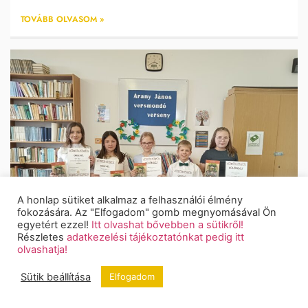
TOVÁBB OLVASOM »
A honlap sütiket alkalmaz a felhasználói élmény
fokozására. Az "Elfogadom" gomb megnyomásával Ön
egyetért ezzel!
Itt olvashat bővebben a sütikről!
Részletes
adatkezelési tájékoztatónkat pedig itt
olvashatja!
Sütik beállítása
Elfogadom
Arany János Versmondó verseny