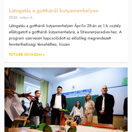
Látogatás a gotthárdi kutyamenhelyen
2026. május 4.
Látogatás a gotthárdi kutyamenhelyen Április 28-án az 1.b osztály
ellátogatott a gotthárdi kutyamenhelyre, a Streunerparadies-hez. A
program szervesen kapcsolódott az előzőleg megrendezett
fenntarthatósági témahéthez, hiszen
TOVÁBB OLVASOM »