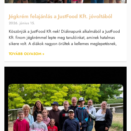
Jégkrém felajánlás a JustFood Kft. jóvoltából
2026. június 15.
Köszönjük a JustFood Kft.-nek! Diáknapunk alkalmából a JustFood
Kft. finom jégkrémmel lepte meg tanulóinkat, aminek hatalmas
sikere volt. A diákok nagyon örültek a kellemes meglepetésnek,
TOVÁBB OLVASOM »