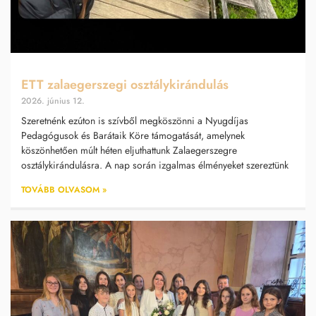
ETT zalaegerszegi osztálykirándulás
2026. június 12.
Szeretnénk ezúton is szívből megköszönni a Nyugdíjas
Pedagógusok és Barátaik Köre támogatását, amelynek
köszönhetően múlt héten eljuthattunk Zalaegerszegre
osztálykirándulásra. A nap során izgalmas élményeket szereztünk
TOVÁBB OLVASOM »