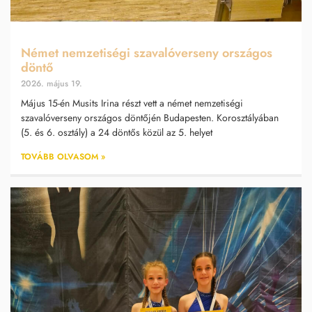
Német nemzetiségi szavalóverseny országos
döntő
2026. május 19.
Május 15-én Musits Irina részt vett a német nemzetiségi
szavalóverseny országos döntőjén Budapesten. Korosztályában
(5. és 6. osztály) a 24 döntős közül az 5. helyet
TOVÁBB OLVASOM »