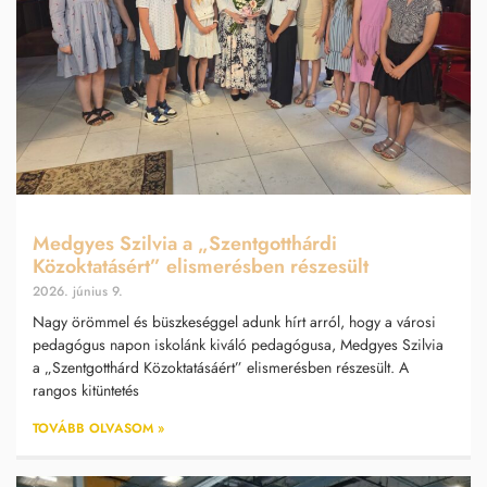
Medgyes Szilvia a „Szentgotthárdi
Közoktatásért” elismerésben részesült
2026. június 9.
Nagy örömmel és büszkeséggel adunk hírt arról, hogy a városi
pedagógus napon iskolánk kiváló pedagógusa, Medgyes Szilvia
a „Szentgotthárd Közoktatásáért” elismerésben részesült. A
rangos kitüntetés
TOVÁBB OLVASOM »