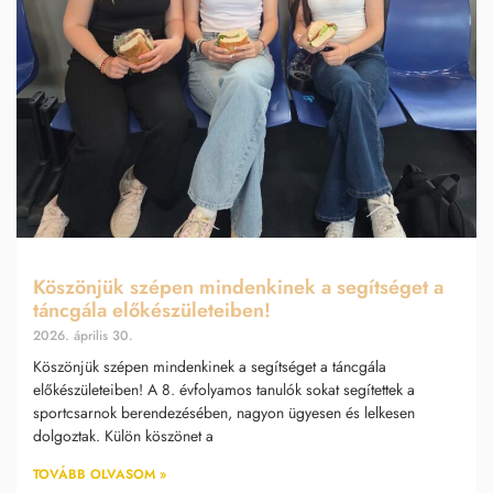
Köszönjük szépen mindenkinek a segítséget a
táncgála előkészületeiben!
2026. április 30.
Köszönjük szépen mindenkinek a segítséget a táncgála
előkészületeiben! A 8. évfolyamos tanulók sokat segítettek a
sportcsarnok berendezésében, nagyon ügyesen és lelkesen
dolgoztak. Külön köszönet a
TOVÁBB OLVASOM »