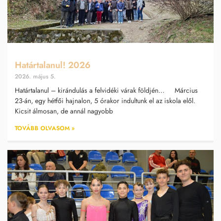
Határtalanul! 2026
2026. május 5.
Határtalanul – kirándulás a felvidéki várak földjén… Március
23-án, egy hétfői hajnalon, 5 órakor indultunk el az iskola elől.
Kicsit álmosan, de annál nagyobb
TOVÁBB OLVASOM »