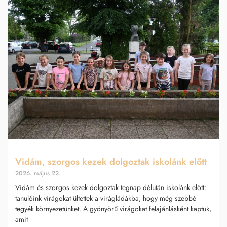
Vidám, szorgos kezek dolgoztak iskolánk előtt
2026. május 22.
Vidám és szorgos kezek dolgoztak tegnap délután iskolánk előtt:
tanulóink virágokat ültettek a virágládákba, hogy még szebbé
tegyék környezetünket. A gyönyörű virágokat felajánlásként kaptuk,
amit