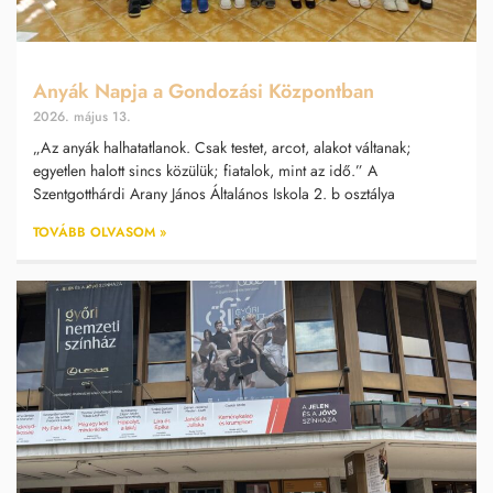
Anyák Napja a Gondozási Központban
2026. május 13.
„Az anyák halhatatlanok. Csak testet, arcot, alakot váltanak;
egyetlen halott sincs közülük; fiatalok, mint az idő.” A
Szentgotthárdi Arany János Általános Iskola 2. b osztálya
TOVÁBB OLVASOM »