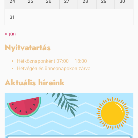
24
25
26
27
28
29
30
31
« jún
Nyitvatartás
Hétköznaponként 07:00 – 18:00
Hétvégén és ünnepnapokon zárva
Aktuális híreink