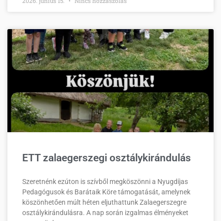
2026. június 15.
Nincs hozzászólás
ETT zalaegerszegi osztálykirándulás
Szeretnénk ezúton is szívből megköszönni a Nyugdíjas
Pedagógusok és Barátaik Köre támogatását, amelynek
köszönhetően múlt héten eljuthattunk Zalaegerszegre
osztálykirándulásra. A nap során izgalmas élményeket