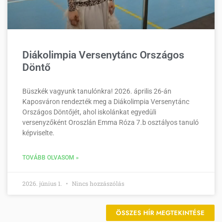
Diákolimpia Versenytánc Országos
Döntő
Büszkék vagyunk tanulónkra! 2026. április 26-án
Kaposváron rendezték meg a Diákolimpia Versenytánc
Országos Döntőjét, ahol iskolánkat egyedüli
versenyzőként Oroszlán Emma Róza 7.b osztályos tanuló
képviselte.
TOVÁBB OLVASOM »
2026. június 1.
Nincs hozzászólás
ÖSSZES HÍR MEGTEKINTÉSE