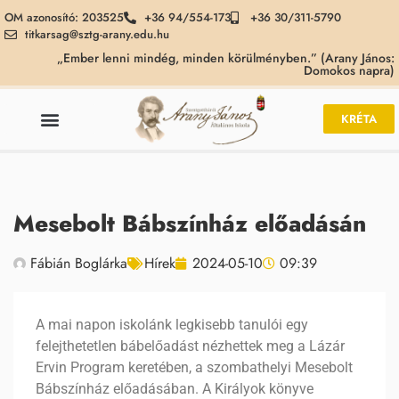
OM azonosító: 203525
+36 94/554-173
+36 30/311-5790
titkarsag@sztg-arany.edu.hu
„Ember lenni mindég, minden körülményben.” (Arany János:
Domokos napra)
KRÉTA
Mesebolt Bábszínház előadásán
Fábián Boglárka
Hírek
2024-05-10
09:39
A mai napon iskolánk legkisebb tanulói egy
felejthetetlen bábelőadást nézhettek meg a Lázár
Ervin Program keretében, a szombathelyi Mesebolt
Bábszínház előadásában. A Királyok könyve