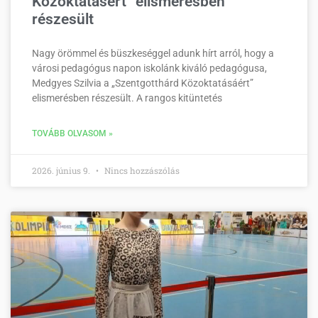
Közoktatásért” elismerésben
részesült
Nagy örömmel és büszkeséggel adunk hírt arról, hogy a
városi pedagógus napon iskolánk kiváló pedagógusa,
Medgyes Szilvia a „Szentgotthárd Közoktatásáért”
elismerésben részesült. A rangos kitüntetés
TOVÁBB OLVASOM »
2026. június 9.
Nincs hozzászólás