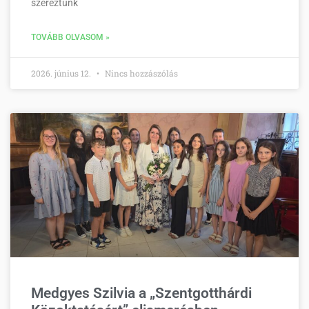
szereztünk
TOVÁBB OLVASOM »
2026. június 12.
Nincs hozzászólás
Medgyes Szilvia a „Szentgotthárdi