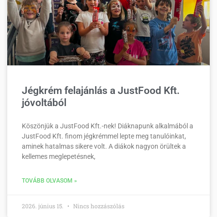
Jégkrém felajánlás a JustFood Kft.
jóvoltából
Köszönjük a JustFood Kft.-nek! Diáknapunk alkalmából a
JustFood Kft. finom jégkrémmel lepte meg tanulóinkat,
aminek hatalmas sikere volt. A diákok nagyon örültek a
kellemes meglepetésnek,
TOVÁBB OLVASOM »
2026. június 15.
Nincs hozzászólás