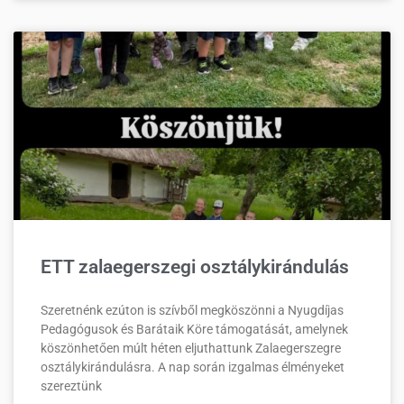
ETT zalaegerszegi osztálykirándulás
Szeretnénk ezúton is szívből megköszönni a Nyugdíjas
Pedagógusok és Barátaik Köre támogatását, amelynek
köszönhetően múlt héten eljuthattunk Zalaegerszegre
osztálykirándulásra. A nap során izgalmas élményeket
szereztünk