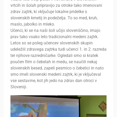
vrtcih in šolah pripravijo za otroke tako imenovani
zdrav zajtrk, ki vključuje lokalne pridelke s
slovenskih kmetij in podeželja. To so med, kruh,
maslo, jabolko in mleko.
Učenci, ki se na naši šoli učijo slovenščino, imajo
prav tako vsako leto tradicionalni medeni zajtrk.
Letos so se poleg učencev slovenskih skupin
udeležili zdravega zajtrka tudi učenci 1. in 2. razreda
ter njihove razredničarke. Ogledali smo si kratek
poučen film o čebelah in medu, se naučili nekaj
slovenskih besed, zapeli pesmico o čebelici in nato
smo imeli slovenski medeni zajtrk, ki je vključeval
vse sestavine, kot jih jedo na zdrav dan otroci v
Sloveniji.