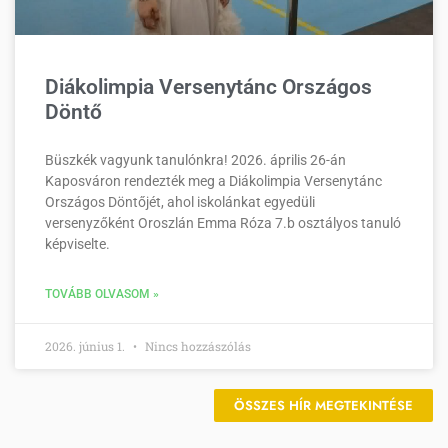
Diákolimpia Versenytánc Országos
Döntő
Büszkék vagyunk tanulónkra! 2026. április 26-án
Kaposváron rendezték meg a Diákolimpia Versenytánc
Országos Döntőjét, ahol iskolánkat egyedüli
versenyzőként Oroszlán Emma Róza 7.b osztályos tanuló
képviselte.
TOVÁBB OLVASOM »
2026. június 1.
Nincs hozzászólás
ÖSSZES HÍR MEGTEKINTÉSE