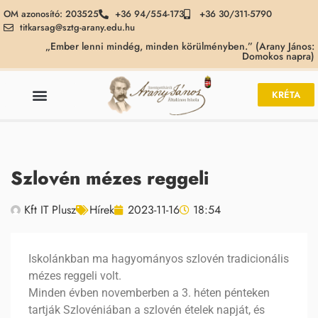
OM azonosító: 203525
+36 94/554-173
+36 30/311-5790
titkarsag@sztg-arany.edu.hu
„Ember lenni mindég, minden körülményben.” (Arany János:
Domokos napra)
KRÉTA
Szlovén mézes reggeli
Kft IT Plusz
Hírek
2023-11-16
18:54
Iskolánkban ma hagyományos szlovén tradicionális
mézes reggeli volt.
Minden évben novemberben a 3. héten pénteken
tartják Szlovéniában a szlovén ételek napját, és