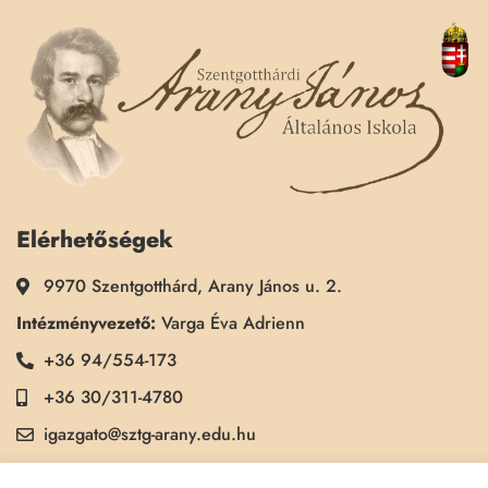
Elérhetőségek
9970 Szentgotthárd, Arany János u. 2.
Intézményvezető:
Varga Éva Adrienn
+36 94/554-173
+36 30/311-4780
igazgato@sztg-arany.edu.hu
Titkárság:
Kimmel Kinga