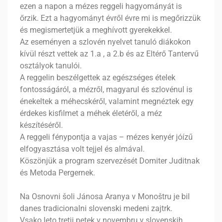
ezen a napon a mézes reggeli hagyományát is
őrzik. Ezt a hagyományt évről évre mi is megőrizzük
és megismertetjük a meghívott gyerekekkel.
Az eseményen a szlovén nyelvet tanuló diákokon
kívül részt vettek az 1.a , a 2.b és az Eltérő Tantervű
osztályok tanulói.
A reggelin beszélgettek az egészséges ételek
fontosságáról, a mézről, magyarul és szlovénul is
énekeltek a méhecskéről, valamint megnéztek egy
érdekes kisfilmet a méhek életéről, a méz
készítéséről.
A reggeli fénypontja a vajas – mézes kenyér jóízű
elfogyasztása volt tejjel és almával.
Köszönjük a program szervezését Domiter Juditnak
és Metoda Pergernek.
Na Osnovni šoli Jánosa Aranya v Monoštru je bil
danes tradicionalni slovenski medeni zajtrk.
Vsako leto tretji petek v novembru v slovenskih