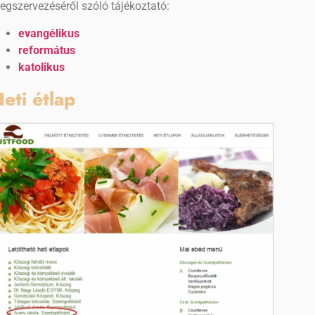
egszervezéséről szóló tájékoztató:
evangélikus
református
katolikus
eti étlap