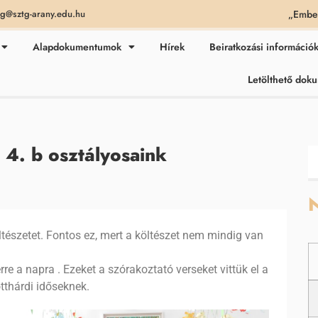
„Ember
ag@sztg-arany.edu.hu
Alapdokumentumok
Hírek
Beiratkozási információ
Letölthető do
4. b osztályosaink
N
ltészetet. Fontos ez, mert a költészet nem mindig van
 a napra . Ezeket a szórakoztató verseket vittük el a
thárdi időseknek.