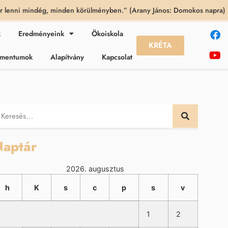
 lenni mindég, minden körülményben.” (Arany János: Domokos napra)
k
Eredményeink
Ökoiskola
KRÉTA
kumentumok
Alapítvány
Kapcsolat
aptár
2026. augusztus
h
K
s
c
p
s
v
1
2