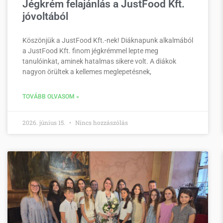
Jégkrém felajánlás a JustFood Kft.
jóvoltából
Köszönjük a JustFood Kft.-nek! Diáknapunk alkalmából
a JustFood Kft. finom jégkrémmel lepte meg
tanulóinkat, aminek hatalmas sikere volt. A diákok
nagyon örültek a kellemes meglepetésnek,
TOVÁBB OLVASOM »
2026. június 15.
Nincs hozzászólás