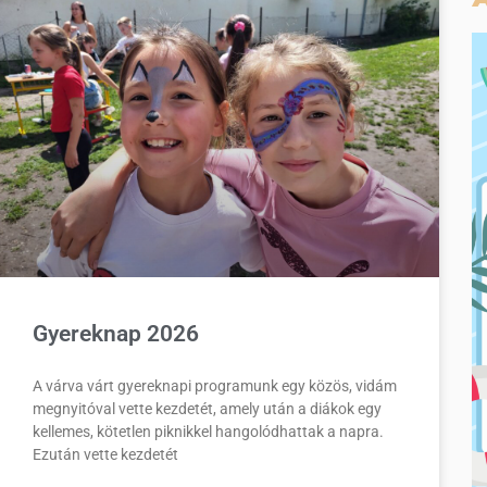
Gyereknap 2026
A várva várt gyereknapi programunk egy közös, vidám
megnyitóval vette kezdetét, amely után a diákok egy
kellemes, kötetlen piknikkel hangolódhattak a napra.
Ezután vette kezdetét