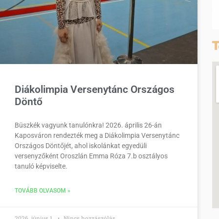
T
Diákolimpia Versenytánc Országos
Döntő
Büszkék vagyunk tanulónkra! 2026. április 26-án
Kaposváron rendezték meg a Diákolimpia Versenytánc
Országos Döntőjét, ahol iskolánkat egyedüli
versenyzőként Oroszlán Emma Róza 7.b osztályos
tanuló képviselte.
TOVÁBB OLVASOM »
2026. június 1.
Nincs hozzászólás