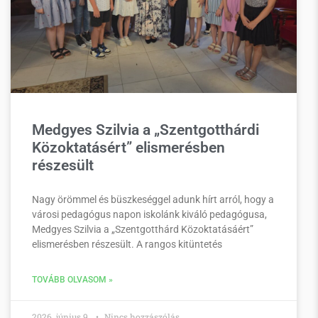
Medgyes Szilvia a „Szentgotthárdi
Közoktatásért” elismerésben
részesült
Nagy örömmel és büszkeséggel adunk hírt arról, hogy a
városi pedagógus napon iskolánk kiváló pedagógusa,
Medgyes Szilvia a „Szentgotthárd Közoktatásáért”
elismerésben részesült. A rangos kitüntetés
TOVÁBB OLVASOM »
2026. június 9.
Nincs hozzászólás