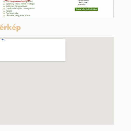
érkép