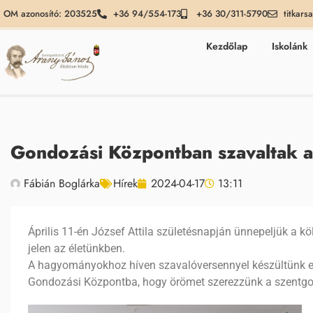
OM azonosító: 203525
+36 94/554-173
+36 30/311-5790
titkars
Kezdőlap
Iskolánk
Gondozási Központban szavaltak a 
Fábián Boglárka
Hírek
2024-04-17
13:11
Április 11-én József Attila születésnapján ünnepeljük a kö
jelen az életünkben.
A hagyományokhoz híven szavalóversennyel készültünk erre
Gondozási Központba, hogy örömet szerezzünk a szentgot