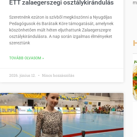
ETT zalaegerszegi osztálykirándulás
m
Szeretnénk ezúton is szívből megköszönni a Nyugdíjas
Pedagógusok és Barátaik Köre támogatását, amelynek
köszönhetően múlt héten eljuthattunk Zalaegerszegre
osztálykirándulásra. A nap során izgalmas élményeket
H
szereztünk
TOVÁBB OLVASOM »
2026. június 12.
Nincs hozzászólás