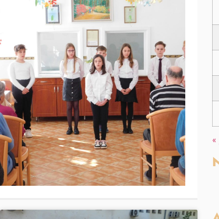
«
N
A