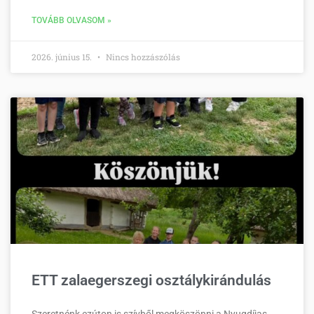
TOVÁBB OLVASOM »
2026. június 15.
Nincs hozzászólás
ETT zalaegerszegi osztálykirándulás
Szeretnénk ezúton is szívből megköszönni a Nyugdíjas