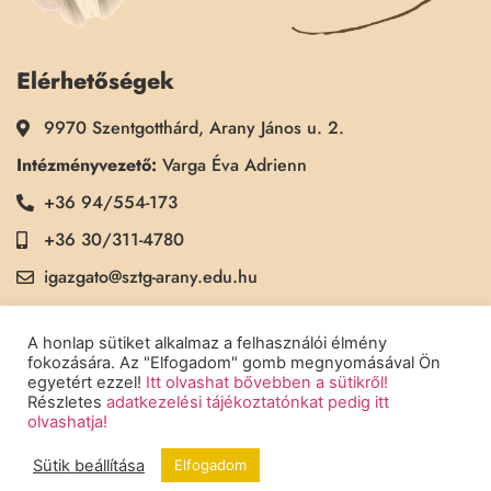
Elérhetőségek
9970 Szentgotthárd, Arany János u. 2.
Intézményvezető:
Varga Éva Adrienn
+36 94/554-173
+36 30/311-4780
igazgato@sztg-arany.edu.hu
Titkárság:
Kimmel Kinga
A honlap sütiket alkalmaz a felhasználói élmény
+36 30/311-5790
fokozására. Az "Elfogadom" gomb megnyomásával Ön
egyetért ezzel!
Itt olvashat bővebben a sütikről!
titkarsag@sztg-arany.edu.hu
Részletes
adatkezelési tájékoztatónkat pedig itt
olvashatja!
Sütik beállítása
Elfogadom
Copyright © 2022 Szentgotthárdi Arany János Általános Iskola - Minden