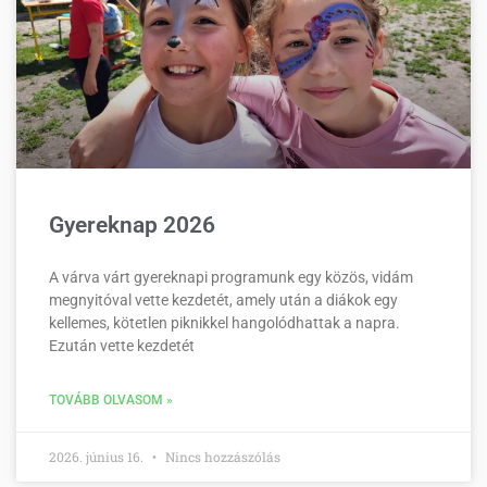
Gyereknap 2026
A várva várt gyereknapi programunk egy közös, vidám
megnyitóval vette kezdetét, amely után a diákok egy
kellemes, kötetlen piknikkel hangolódhattak a napra.
Ezután vette kezdetét
TOVÁBB OLVASOM »
2026. június 16.
Nincs hozzászólás