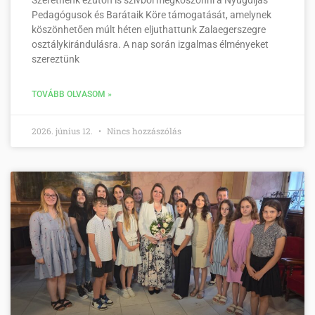
Pedagógusok és Barátaik Köre támogatását, amelynek
köszönhetően múlt héten eljuthattunk Zalaegerszegre
osztálykirándulásra. A nap során izgalmas élményeket
szereztünk
TOVÁBB OLVASOM »
2026. június 12.
Nincs hozzászólás