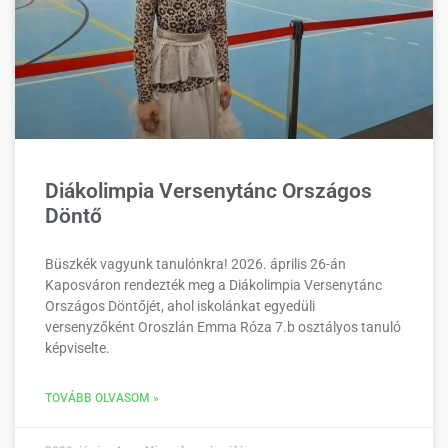
Diákolimpia Versenytánc Országos
Döntő
Büszkék vagyunk tanulónkra! 2026. április 26-án
Kaposváron rendezték meg a Diákolimpia Versenytánc
Országos Döntőjét, ahol iskolánkat egyedüli
versenyzőként Oroszlán Emma Róza 7.b osztályos tanuló
képviselte.
TOVÁBB OLVASOM »