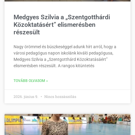
Medgyes Szilvia a „Szentgotthárdi
Közoktatásért” elismerésben
részesült
Nagy örömmel és büszkeséggel adunk hírt arról, hogy a
városi pedagógus napon iskolánk kiváló pedagógusa,
Medgyes Szilvia a „Szentgotthárd Közoktatásáért”
elismerésben részesült. A rangos kitüntetés
TOVÁBB OLVASOM »
2026. június 9.
Nincs hozzászólás