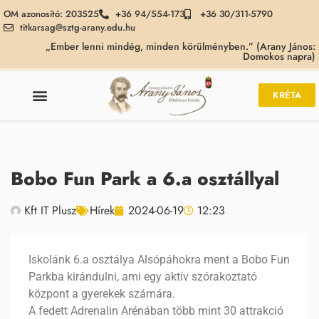
OM azonosító: 203525
+36 94/554-173
+36 30/311-5790
titkarsag@sztg-arany.edu.hu
„Ember lenni mindég, minden körülményben.” (Arany János:
Domokos napra)
KRÉTA
Bobo Fun Park a 6.a osztállyal
Kft IT Plusz
Hírek
2024-06-19
12:23
Iskolánk 6.a osztálya Alsópáhokra ment a Bobo Fun
Parkba kirándulni, ami egy aktív szórakoztató
központ a gyerekek számára.
A fedett Adrenalin Arénában több mint 30 attrakció