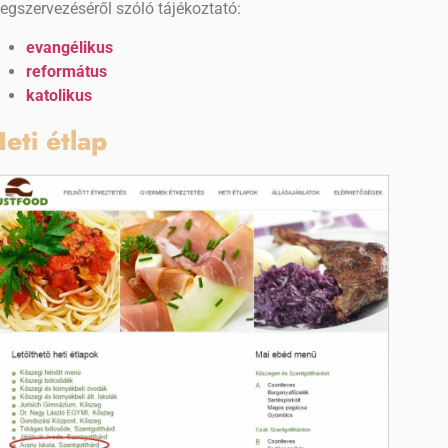
egszervezéséről szóló tájékoztató:
evangélikus
református
katolikus
eti étlap