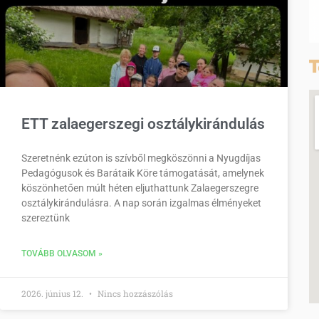
T
ETT zalaegerszegi osztálykirándulás
Szeretnénk ezúton is szívből megköszönni a Nyugdíjas
Pedagógusok és Barátaik Köre támogatását, amelynek
köszönhetően múlt héten eljuthattunk Zalaegerszegre
osztálykirándulásra. A nap során izgalmas élményeket
szereztünk
TOVÁBB OLVASOM »
2026. június 12.
Nincs hozzászólás