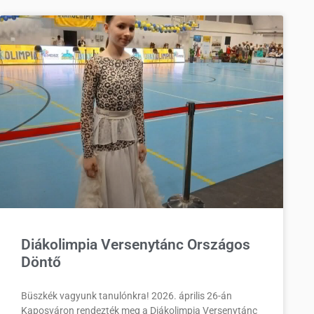
Diákolimpia Versenytánc Országos
Döntő
Büszkék vagyunk tanulónkra! 2026. április 26-án
Kaposváron rendezték meg a Diákolimpia Versenytánc