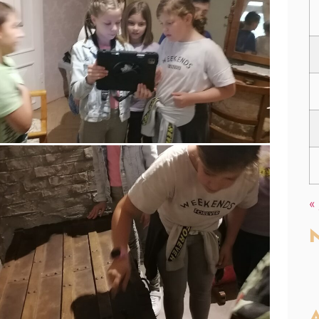
«
N
A