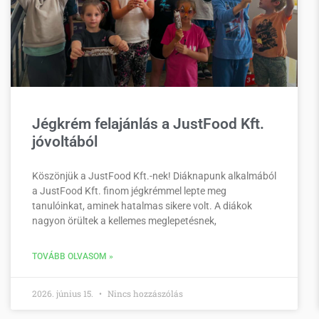
Jégkrém felajánlás a JustFood Kft.
jóvoltából
Köszönjük a JustFood Kft.-nek! Diáknapunk alkalmából
a JustFood Kft. finom jégkrémmel lepte meg
tanulóinkat, aminek hatalmas sikere volt. A diákok
nagyon örültek a kellemes meglepetésnek,
TOVÁBB OLVASOM »
2026. június 15.
Nincs hozzászólás