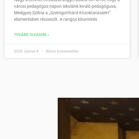
városi pedagógus napon iskolánk kiváló pedagógusa,
Medgyes Szilvia a „Szentgotthárd Közoktatásáért”
elismerésben részesült. A rangos kitüntetés
TOVÁBB OLVASOM »
2026. június 9.
Nincs hozzászólás