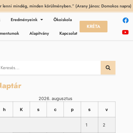
 lenni mindég, minden körülményben.” (Arany János: Domokos napra)
k
Eredményeink
Ökoiskola
KRÉTA
kumentumok
Alapítvány
Kapcsolat
aptár
2026. augusztus
h
K
s
c
p
s
v
1
2