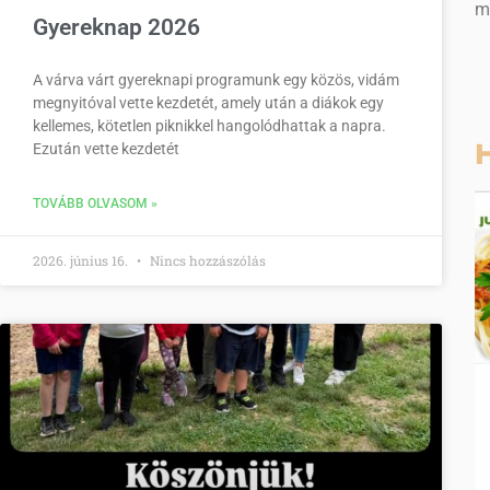
m
Gyereknap 2026
A várva várt gyereknapi programunk egy közös, vidám
megnyitóval vette kezdetét, amely után a diákok egy
kellemes, kötetlen piknikkel hangolódhattak a napra.
H
Ezután vette kezdetét
TOVÁBB OLVASOM »
2026. június 16.
Nincs hozzászólás