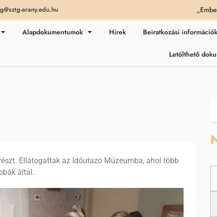
„Ember
ag@sztg-arany.edu.hu
Alapdokumentumok
Hírek
Beiratkozási információ
Letölthető do
N
részt. Ellátogattak az Időutazó Múzeumba, ahol több
bák által.