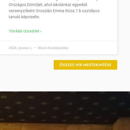
Országos Döntőjét, ahol iskolánkat egyedüli
versenyzőként Oroszlán Emma Róza 7.b osztályos
tanuló képviselte.
TOVÁBB OLVASOM »
2026. június 1.
Nincs hozzászólás
ÖSSZES HÍR MEGTEKINTÉSE