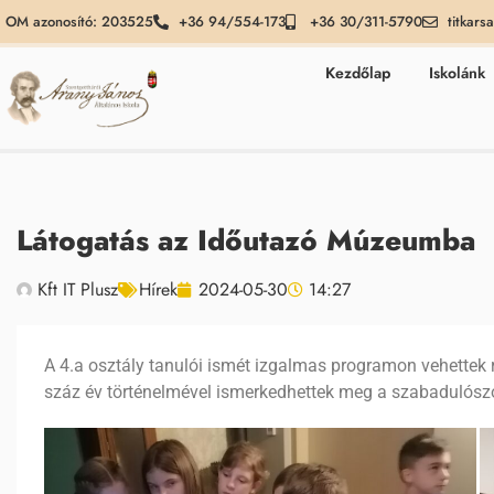
OM azonosító: 203525
+36 94/554-173
+36 30/311-5790
titkars
Kezdőlap
Iskolánk
Látogatás az Időutazó Múzeumba
Kft IT Plusz
Hírek
2024-05-30
14:27
A 4.a osztály tanulói ismét izgalmas programon vehettek 
száz év történelmével ismerkedhettek meg a szabadulószo