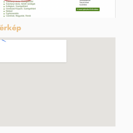
érkép