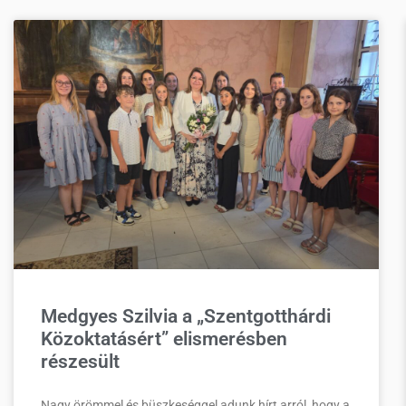
Medgyes Szilvia a „Szentgotthárdi
Közoktatásért” elismerésben
részesült
Nagy örömmel és büszkeséggel adunk hírt arról, hogy a