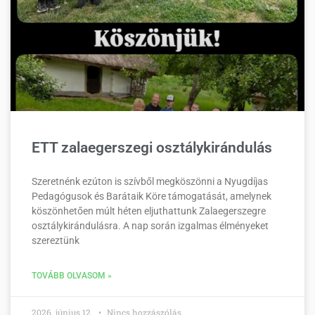
ETT zalaegerszegi osztálykirándulás
Szeretnénk ezúton is szívből megköszönni a Nyugdíjas
Pedagógusok és Barátaik Köre támogatását, amelynek
köszönhetően múlt héten eljuthattunk Zalaegerszegre
osztálykirándulásra. A nap során izgalmas élményeket
szereztünk
TOVÁBB OLVASOM »
2026. június 12.
Nincs hozzászólás