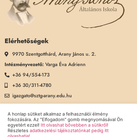
Elérhetőségek
9970 Szentgotthárd, Arany János u. 2.
Intézményvezető:
Varga Éva Adrienn
+36 94/554-173
+36 30/311-4780
igazgato@sztg-arany.edu.hu
Titkárság:
Kimmel Kinga
A honlap sütiket alkalmaz a felhasználói élmény
+36 30/311-5790
fokozására. Az "Elfogadom" gomb megnyomásával Ön
egyetért ezzel!
Itt olvashat bővebben a sütikről!
titkarsag@sztg-arany.edu.hu
Részletes
adatkezelési tájékoztatónkat pedig itt
olvashatja!