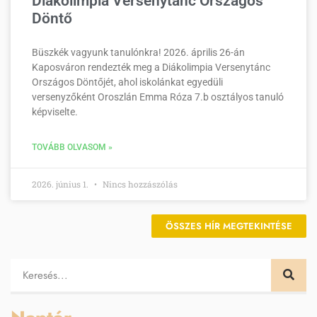
Diákolimpia Versenytánc Országos
Döntő
Büszkék vagyunk tanulónkra! 2026. április 26-án
Kaposváron rendezték meg a Diákolimpia Versenytánc
Országos Döntőjét, ahol iskolánkat egyedüli
versenyzőként Oroszlán Emma Róza 7.b osztályos tanuló
képviselte.
TOVÁBB OLVASOM »
2026. június 1.
Nincs hozzászólás
ÖSSZES HÍR MEGTEKINTÉSE