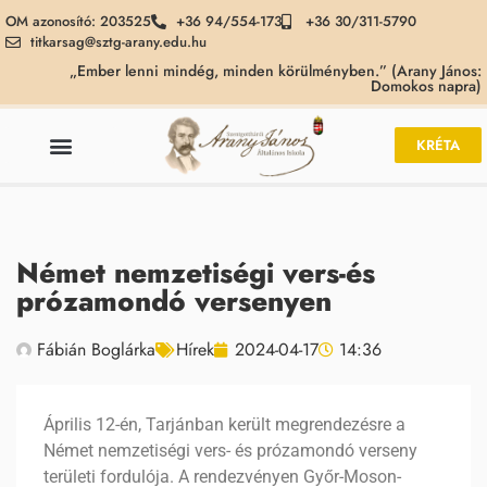
OM azonosító: 203525
+36 94/554-173
+36 30/311-5790
titkarsag@sztg-arany.edu.hu
„Ember lenni mindég, minden körülményben.” (Arany János:
Domokos napra)
KRÉTA
Német nemzetiségi vers-és
prózamondó versenyen
Fábián Boglárka
Hírek
2024-04-17
14:36
Április 12-én, Tarjánban került megrendezésre a
Német nemzetiségi vers- és prózamondó verseny
területi fordulója. A rendezvényen Győr-Moson-