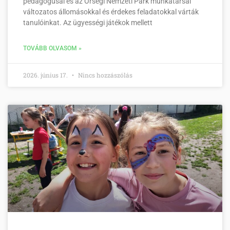
pedagógusai és az Őrségi Nemzeti Park munkatársai
változatos állomásokkal és érdekes feladatokkal várták
tanulóinkat. Az ügyességi játékok mellett
TOVÁBB OLVASOM »
2026. június 17.
Nincs hozzászólás