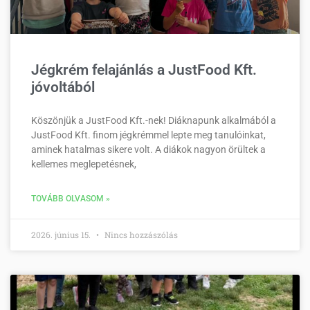
Jégkrém felajánlás a JustFood Kft.
jóvoltából
Köszönjük a JustFood Kft.-nek! Diáknapunk alkalmából a
JustFood Kft. finom jégkrémmel lepte meg tanulóinkat,
aminek hatalmas sikere volt. A diákok nagyon örültek a
kellemes meglepetésnek,
TOVÁBB OLVASOM »
2026. június 15.
Nincs hozzászólás