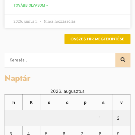
TOVÁBB OLVASOM »
2026. június 1.
Nincs hozzászólás
ÖSSZES HÍR MEGTEKINTÉSE
Naptár
2026. augusztus
h
K
s
c
p
s
v
1
2
3
4
5
6
7
8
9