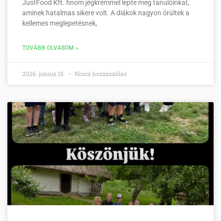
JustFood Kft. finom jégkrémmel lepte meg tanulóinkat,
aminek hatalmas sikere volt. A diákok nagyon örültek a
kellemes meglepetésnek,
TOVÁBB OLVASOM »
2026. június 15.
Nincs hozzászólás