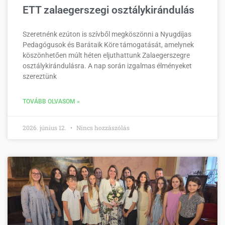
ETT zalaegerszegi osztálykirándulás
Szeretnénk ezúton is szívből megköszönni a Nyugdíjas
Pedagógusok és Barátaik Köre támogatását, amelynek
köszönhetően múlt héten eljuthattunk Zalaegerszegre
osztálykirándulásra. A nap során izgalmas élményeket
szereztünk
TOVÁBB OLVASOM »
2026. június 12.
Nincs hozzászólás