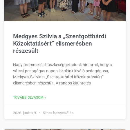
Medgyes Szilvia a „Szentgotthárdi
Közoktatásért” elismerésben
részesült
Nagy örömmel és büszkeséggel adunk hírt arról, hogy a
városi pedagógus napon iskolánk kiváló pedagógusa,
Medgyes Szilvia a „Szentgotthárd Közoktatásáért”
elismerésben részesült. A rangos kitüntetés
TOVÁBB OLVASOM »
2026. június 9.
Nincs hozzászólás