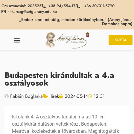
OM azonosító: 203525
+36 94/554-173
+36 30/311-5790
titkarsag@sztg-arany.edu.hu
„Ember lenni mindég, minden körülményben.” (Arany János:
Domokos napra)
KRÉTA
Budapesten kirándultak a 4.a
osztályosok
Fábián Boglárka
Hírek
2024-05-14
12:31
Iskolánk 4. A osztályos tanulói május 10- én
osztálykiránduláson vettek részt Budapesten.
Metróval közlekedtek a fővárosban. Meglátogatták