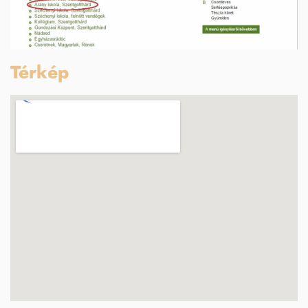
Térkép