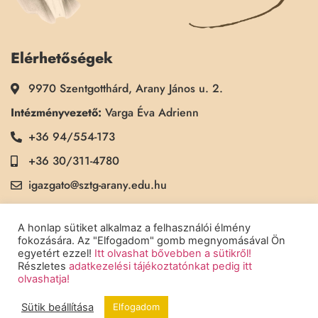
Elérhetőségek
9970 Szentgotthárd, Arany János u. 2.
Intézményvezető:
Varga Éva Adrienn
+36 94/554-173
+36 30/311-4780
igazgato@sztg-arany.edu.hu
Titkárság:
Kimmel Kinga
A honlap sütiket alkalmaz a felhasználói élmény
+36 30/311-5790
fokozására. Az "Elfogadom" gomb megnyomásával Ön
egyetért ezzel!
Itt olvashat bővebben a sütikről!
titkarsag@sztg-arany.edu.hu
Részletes
adatkezelési tájékoztatónkat pedig itt
olvashatja!
Sütik beállítása
Elfogadom
Copyright © 2022 Szentgotthárdi Arany János Általános Iskola - Minden