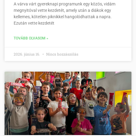
A várva várt gyereknapi programunk egy közös, vidám
megnyitóval vette kezdetét, amely után a diákok egy
kellemes, kötetlen piknikkel hangolódhattak a napra.
Ezután vette kezdetét
TOVÁBB OLVASOM »
2026. június 16.
Nincs hozzászólás