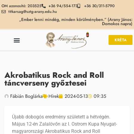
OM azonosító: 203525
+36 94/554-173
+36 30/311-5790
titkarsag@sztg-arany.edu.hu
„Ember lenni mindég, minden körülményben.” (Arany János:
Domokos napra)
KRÉTA
Akrobatikus Rock and Roll
táncverseny győztesei
Fábián Boglárka
Hírek
2024-05-13
09:35
Újabb dobogós eredmény született a hétvégén.
Május 12-én Zalalövőn az I. Ostrom Kupa Nyugat-
magyarországi Akrobatikus Rock and Roll