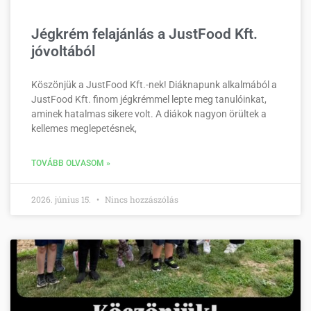
Jégkrém felajánlás a JustFood Kft.
jóvoltából
Köszönjük a JustFood Kft.-nek! Diáknapunk alkalmából a
JustFood Kft. finom jégkrémmel lepte meg tanulóinkat,
aminek hatalmas sikere volt. A diákok nagyon örültek a
kellemes meglepetésnek,
TOVÁBB OLVASOM »
2026. június 15.
Nincs hozzászólás