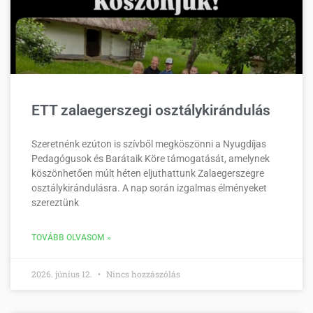
ETT zalaegerszegi osztálykirándulás
Szeretnénk ezúton is szívből megköszönni a Nyugdíjas
Pedagógusok és Barátaik Köre támogatását, amelynek
köszönhetően múlt héten eljuthattunk Zalaegerszegre
osztálykirándulásra. A nap során izgalmas élményeket
szereztünk
TOVÁBB OLVASOM »
2026. június 12.
Nincs hozzászólás