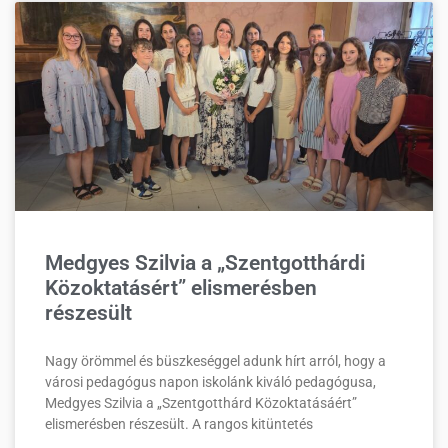
Medgyes Szilvia a „Szentgotthárdi
Közoktatásért” elismerésben
részesült
Nagy örömmel és büszkeséggel adunk hírt arról, hogy a
városi pedagógus napon iskolánk kiváló pedagógusa,
Medgyes Szilvia a „Szentgotthárd Közoktatásáért”
elismerésben részesült. A rangos kitüntetés