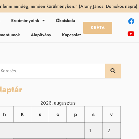
 lenni mindég, minden körülményben.” (Arany János: Domokos napra)
k
Eredményeink
Ökoiskola
KRÉTA
kumentumok
Alapítvány
Kapcsolat
aptár
2026. augusztus
h
K
s
c
p
s
v
1
2