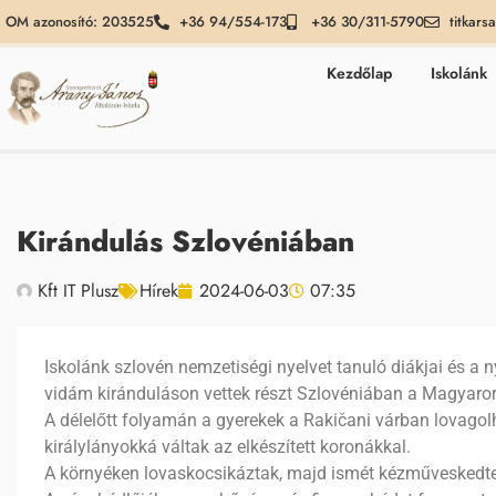
OM azonosító: 203525
+36 94/554-173
+36 30/311-5790
titkars
Kezdőlap
Iskolánk
Kirándulás Szlovéniában
Kft IT Plusz
Hírek
2024-06-03
07:35
Iskolánk szlovén nemzetiségi nyelvet tanuló diákjai és a n
vidám kiránduláson vettek részt Szlovéniában a Magyaro
A délelőtt folyamán a gyerekek a Rakičani várban lovagol
királylányokká váltak az elkészített koronákkal.
A környéken lovaskocsikáztak, majd ismét kézműveskedte