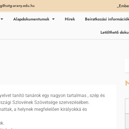
„Ember
ag@sztg-arany.edu.hu
Alapdokumentumok
Hírek
Beiratkozási információ
Letölthető do
N
yelvet tanító tanárok egy nagyon tartalmas , szép és
rszági Szlovének Szövetsége szervezésében.
hattak, a helynek megfelelően királyokká és
k.