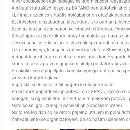
A vár ebédlőjében egy bőséges és finom ebédet fogyasztot
A délután hátralévő részét az EXPANO-ban töltötték, ahol 
ki, filmet néztek és virtuális hőlégballonon utaztak bebar
Ezt követően a szabadban játszottak , a tó partján pihente
Ezen az igazán szép napon kellemesen elfáradva, élménye
Köszönjük a szervezőknek, hogy tanulóink számára az any
Učenci naše šole, ki se učijo slovenskega narodnostnega jezi
zelo zanimivega, lepega in zabavnega izleta v Slovenijo,
V dopoldanskih urah so lahko otroci jahali konje v gradu R
krono in tako v pravem grajskem okolju postali kraljeviči in
Po okolici so se popeljali s konjsko vprego, nato pa so spet 
izrezano konjsko glavo.
V grajski jedilnici so imeli bogato in okusno kosilo.
Preostanek popoldneva je potekal na EXPANU, kjer so se otro
nalogah, si ogledali film in z virtualnim balonom potovali
Nato so se igrali zunaj in počivali ob Soboškem jezeru.
Na ta res lep dan so se otroci prijetno utrujeni in polni doži
Zahvaljujemo se organizatorjem, da so našim učencem o