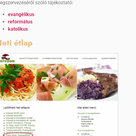
egszervezéséről szóló tájékoztató:
evangélikus
református
katolikus
eti étlap