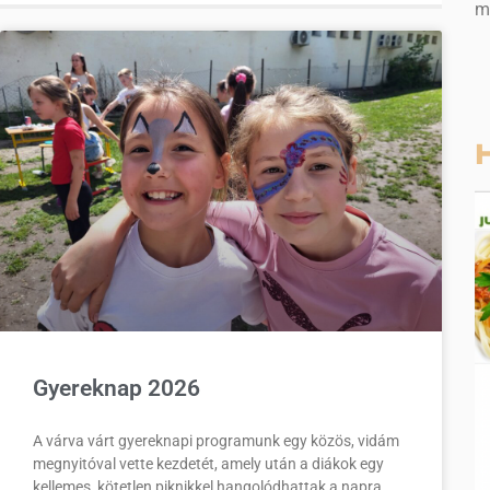
m
H
Gyereknap 2026
A várva várt gyereknapi programunk egy közös, vidám
megnyitóval vette kezdetét, amely után a diákok egy
kellemes, kötetlen piknikkel hangolódhattak a napra.