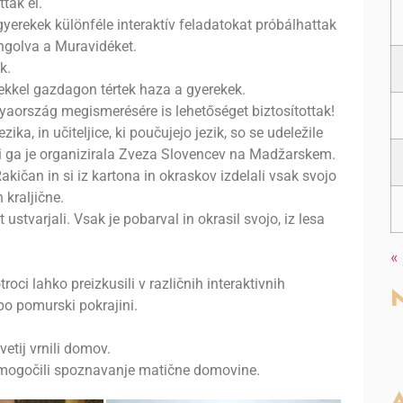
tak el.
gyerekek különféle interaktív feladatokat próbálhattak
angolva a Muravidéket.
k.
kkel gazdagon tértek haza a gyerekek.
aország megismerésére is lehetőséget biztosítottak!
ka, in učiteljice, ki poučujejo jezik, so se udeležile
 ki ga je organizirala Zveza Slovencev na Madžarskem.
akičan in si iz kartona in okraskov izdelali vsak svojo
 kraljične.
ustvarjali. Vsak je pobarval in okrasil svojo, iz lesa
«
ci lahko preizkusili v različnih interaktivnih
N
 po pomurski pokrajini.
vetij vrnili domov.
mogočili spoznavanje matične domovine.
A