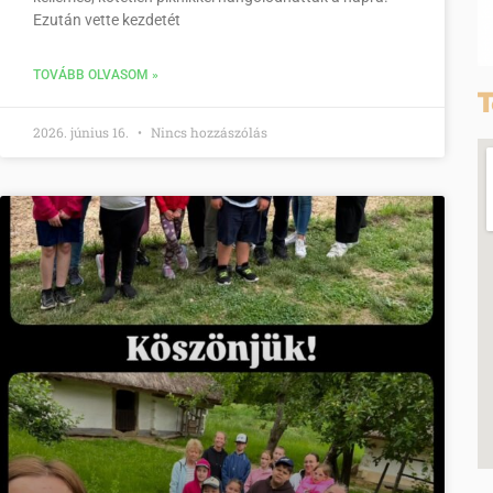
Ezután vette kezdetét
TOVÁBB OLVASOM »
T
2026. június 16.
Nincs hozzászólás