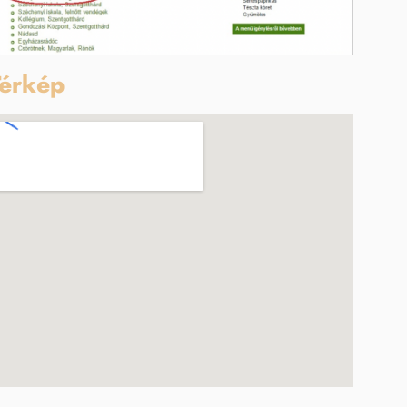
érkép