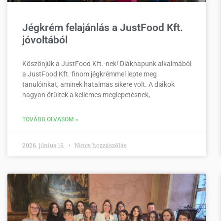
Jégkrém felajánlás a JustFood Kft.
jóvoltából
Köszönjük a JustFood Kft.-nek! Diáknapunk alkalmából
a JustFood Kft. finom jégkrémmel lepte meg
tanulóinkat, aminek hatalmas sikere volt. A diákok
nagyon örültek a kellemes meglepetésnek,
TOVÁBB OLVASOM »
2026. június 15.
Nincs hozzászólás