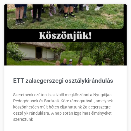
ETT zalaegerszegi osztálykirándulás
Szeretnénk ezúton is szívből megköszönni a Nyugdíjas
Pedagógusok és Barátaik Köre támogatását, amelynek
köszönhetően múlt héten eljuthattunk Zalaegerszegre
osztálykirándulásra. A nap során izgalmas élményeket
szereztünk