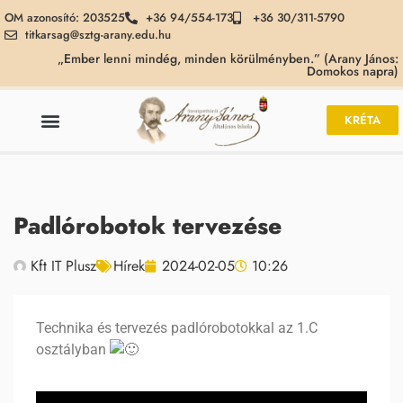
OM azonosító: 203525
+36 94/554-173
+36 30/311-5790
titkarsag@sztg-arany.edu.hu
„Ember lenni mindég, minden körülményben.” (Arany János:
Domokos napra)
KRÉTA
Padlórobotok tervezése
Kft IT Plusz
Hírek
2024-02-05
10:26
Technika és tervezés padlórobotokkal az 1.C
osztályban