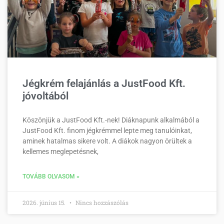
Jégkrém felajánlás a JustFood Kft.
jóvoltából
Köszönjük a JustFood Kft.-nek! Diáknapunk alkalmából a
JustFood Kft. finom jégkrémmel lepte meg tanulóinkat,
aminek hatalmas sikere volt. A diákok nagyon örültek a
kellemes meglepetésnek,
TOVÁBB OLVASOM »
2026. június 15.
Nincs hozzászólás