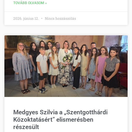
TOVÁBB OLVASOM »
2026. június 12.
Nincs hozzászólás
Medgyes Szilvia a „Szentgotthárdi
Közoktatásért” elismerésben
részesült