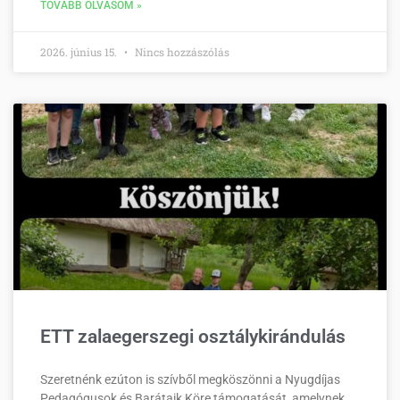
TOVÁBB OLVASOM »
2026. június 15.
Nincs hozzászólás
ETT zalaegerszegi osztálykirándulás
Szeretnénk ezúton is szívből megköszönni a Nyugdíjas
Pedagógusok és Barátaik Köre támogatását, amelynek