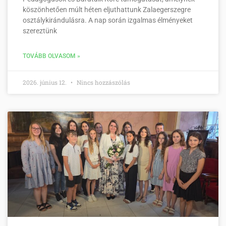
köszönhetően múlt héten eljuthattunk Zalaegerszegre
osztálykirándulásra. A nap során izgalmas élményeket
szereztünk
TOVÁBB OLVASOM »
2026. június 12.
Nincs hozzászólás