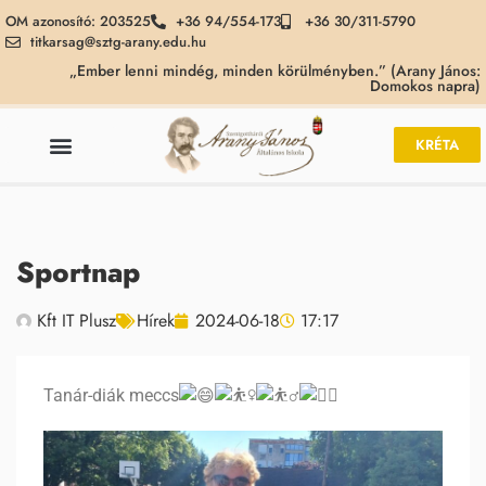
OM azonosító: 203525
+36 94/554-173
+36 30/311-5790
titkarsag@sztg-arany.edu.hu
„Ember lenni mindég, minden körülményben.” (Arany János:
Domokos napra)
KRÉTA
Sportnap
Kft IT Plusz
Hírek
2024-06-18
17:17
Tanár-diák meccs