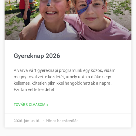
Gyereknap 2026
A várva várt gyereknapi programunk egy közös, vidám
megnyitóval vette kezdetét, amely után a diákok egy
kellemes, kötetlen piknikkel hangolódhattak a napra.
Ezután vette kezdetét
TOVÁBB OLVASOM »
2026. június 16.
Nincs hozzászólás