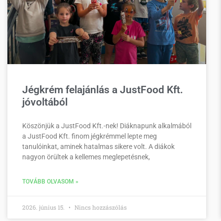
Jégkrém felajánlás a JustFood Kft.
jóvoltából
Köszönjük a JustFood Kft.-nek! Diáknapunk alkalmából
a JustFood Kft. finom jégkrémmel lepte meg
tanulóinkat, aminek hatalmas sikere volt. A diákok
nagyon örültek a kellemes meglepetésnek,
TOVÁBB OLVASOM »
2026. június 15.
Nincs hozzászólás