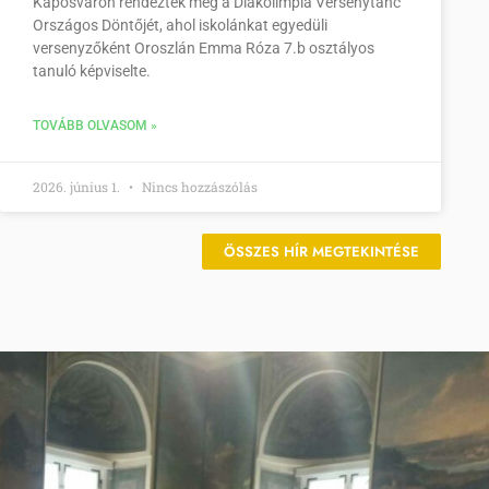
Kaposváron rendezték meg a Diákolimpia Versenytánc
Országos Döntőjét, ahol iskolánkat egyedüli
versenyzőként Oroszlán Emma Róza 7.b osztályos
tanuló képviselte.
TOVÁBB OLVASOM »
2026. június 1.
Nincs hozzászólás
ÖSSZES HÍR MEGTEKINTÉSE