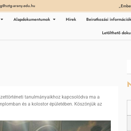
„Ember
ag@sztg-arany.edu.hu
Alapdokumentumok
Hírek
Beiratkozási információ
Letölthető do
N
észettörténeti tanulmányaikhoz kapcsolódva ma a
mplomban és a kolostor épületében. Köszönjük az