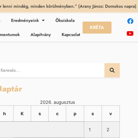
 lenni mindég, minden körülményben.” (Arany János: Domokos napra)
k
Eredményeink
Ökoiskola
KRÉTA
kumentumok
Alapítvány
Kapcsolat
aptár
2026. augusztus
h
K
s
c
p
s
v
1
2