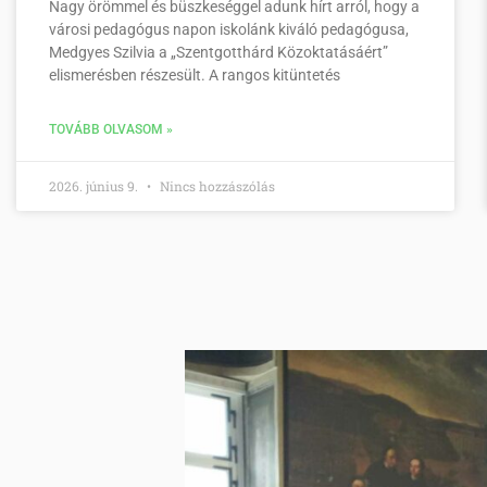
Nagy örömmel és büszkeséggel adunk hírt arról, hogy a
városi pedagógus napon iskolánk kiváló pedagógusa,
Medgyes Szilvia a „Szentgotthárd Közoktatásáért”
elismerésben részesült. A rangos kitüntetés
TOVÁBB OLVASOM »
2026. június 9.
Nincs hozzászólás