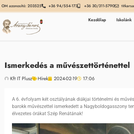
OM azonosító: 203525
+36 94/554-173
+36 30/311-5790
titkars
Kezdőlap
Iskolánk
Ismerkedés a művészettörténettel
Kft IT Plusz
Hírek
2024-02-19
17:06
A 6. évfolyam két osztályának diákjai történelmi és műv
barokk művészettel ismerkedett a Nagyboldogasszony te
élvezetes órákat Szép Renátának!