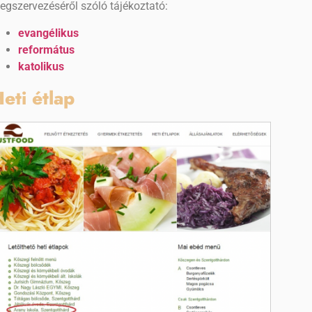
egszervezéséről szóló tájékoztató:
evangélikus
református
katolikus
eti étlap