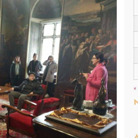
«
N
A