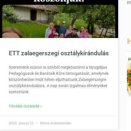
m
H
ETT zalaegerszegi osztálykirándulás
Szeretnénk ezúton is szívből megköszönni a Nyugdíjas
Pedagógusok és Barátaik Köre támogatását, amelynek
köszönhetően múlt héten eljuthattunk Zalaegerszegre
osztálykirándulásra. A nap során izgalmas élményeket
szereztünk
TOVÁBB OLVASOM »
2026. június 12.
Nincs hozzászólás