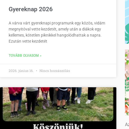
Gyereknap 2026
A várva várt gyereknapi programunk egy közös, vidám
megnyitóval vette kezdetét, amely után a diákok egy
kellemes, kötetlen piknikkel hangolódhattak a napra.
Ezután vette kezdetét
TOVÁBB OLVASOM »
2026. június 16.
Nincs hozzászólás
Az