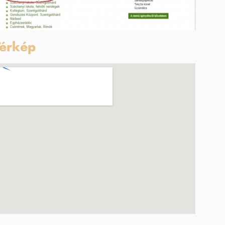
érkép