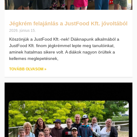
Jégkrém felajánlás a JustFood Kft. jóvoltából
2026. június 15.
Köszönjük a JustFood Kft.-nek! Diáknapunk alkalmából a
JustFood Kft. finom jégkrémmel lepte meg tanulóinkat,
aminek hatalmas sikere volt. A diákok nagyon örültek a
kellemes meglepetésnek,
TOVÁBB OLVASOM »