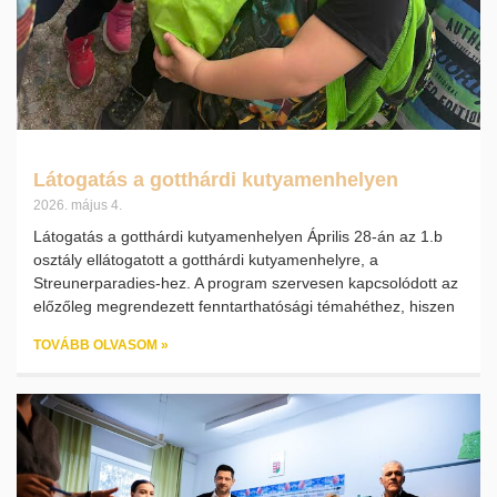
Látogatás a gotthárdi kutyamenhelyen
2026. május 4.
Látogatás a gotthárdi kutyamenhelyen Április 28-án az 1.b
osztály ellátogatott a gotthárdi kutyamenhelyre, a
Streunerparadies-hez. A program szervesen kapcsolódott az
előzőleg megrendezett fenntarthatósági témahéthez, hiszen
TOVÁBB OLVASOM »