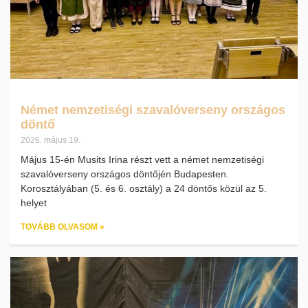
Német nemzetiségi szavalóverseny országos
döntő
2026. május 19.
Május 15-én Musits Irina részt vett a német nemzetiségi
szavalóverseny országos döntőjén Budapesten.
Korosztályában (5. és 6. osztály) a 24 döntős közül az 5.
helyet
TOVÁBB OLVASOM »