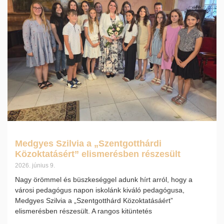
Medgyes Szilvia a „Szentgotthárdi
Közoktatásért” elismerésben részesült
2026. június 9.
Nagy örömmel és büszkeséggel adunk hírt arról, hogy a
városi pedagógus napon iskolánk kiváló pedagógusa,
Medgyes Szilvia a „Szentgotthárd Közoktatásáért”
elismerésben részesült. A rangos kitüntetés