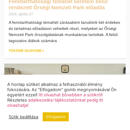
Fenntarthatósági témahét keretein belül
rendezett Őrségi Nemzeti Park előadás
2026. április 27.
A fenntarthatósági témahét zárásaként tanulóink két érdekes
és tartalmas előadáson vehettek részt, melyeket az Őrségi
Nemzeti Park őrszolgálatának munkatársai tartottak. A felső
tagozatos diákok számára
TOVÁBB OLVASOM »
A honlap sütiket alkalmaz a felhasználói élmény
fokozására. Az "Elfogadom" gomb megnyomásával Ön
egyetért ezzel!
Itt olvashat bővebben a sütikről!
Részletes
adatkezelési tájékoztatónkat pedig itt
olvashatja!
Sütik beállítása
Elfogadom