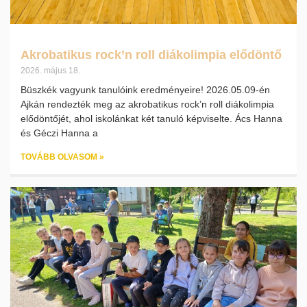
Akrobatikus rock’n roll diákolimpia elődöntő
2026. május 18.
Büszkék vagyunk tanulóink eredményeire! 2026.05.09-én
Ajkán rendezték meg az akrobatikus rock’n roll diákolimpia
elődöntőjét, ahol iskolánkat két tanuló képviselte. Ács Hanna
és Géczi Hanna a
TOVÁBB OLVASOM »