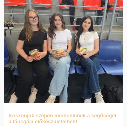
Köszönjük szépen mindenkinek a segítséget
a táncgála előkészületeiben!