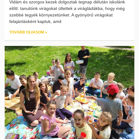
Vidám és szorgos kezek dolgoztak tegnap délután iskolánk
előtt: tanulóink virágokat ültettek a virágládákba, hogy még
szebbé tegyék környezetünket. A gyönyörű virágokat
felajánlásként kaptuk, amit
TOVÁBB OLVASOM »