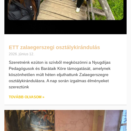
ETT zalaegerszegi osztálykirándulás
2026. június 12.
Szeretnénk ezúton is szívből megköszönni a Nyugdíjas
Pedagógusok és Barátaik Köre támogatását, amelynek
köszönhetően múlt héten eljuthattunk Zalaegerszegre
osztálykirándulásra. A nap során izgalmas élményeket
szereztünk
TOVÁBB OLVASOM »