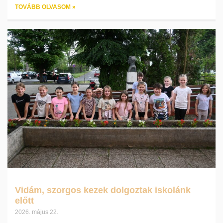
TOVÁBB OLVASOM »
Vidám, szorgos kezek dolgoztak iskolánk
előtt
2026. május 22.