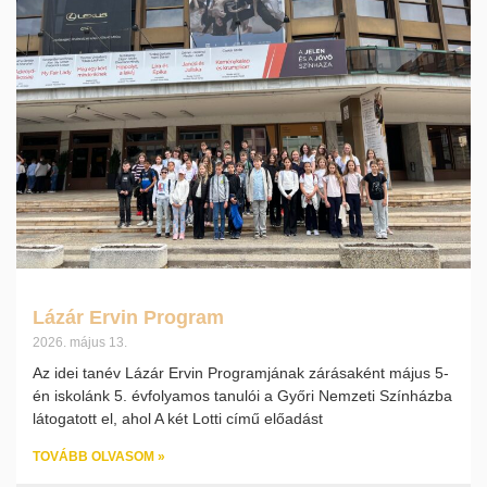
Lázár Ervin Program
2026. május 13.
Az idei tanév Lázár Ervin Programjának zárásaként május 5-
én iskolánk 5. évfolyamos tanulói a Győri Nemzeti Színházba
látogatott el, ahol A két Lotti című előadást
TOVÁBB OLVASOM »