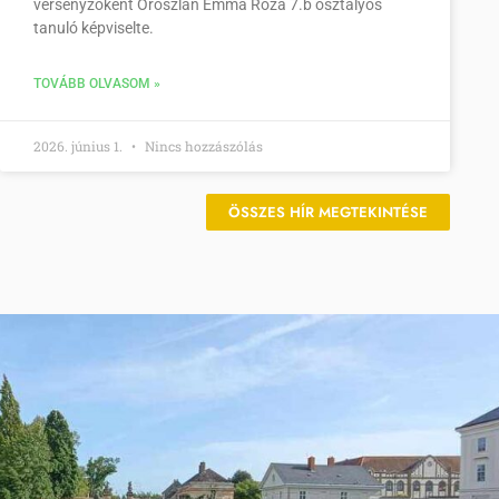
versenyzőként Oroszlán Emma Róza 7.b osztályos
tanuló képviselte.
TOVÁBB OLVASOM »
2026. június 1.
Nincs hozzászólás
ÖSSZES HÍR MEGTEKINTÉSE