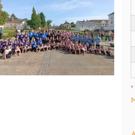
«
N
A