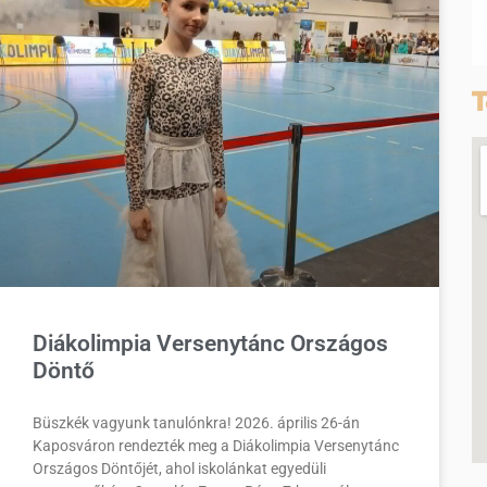
T
Diákolimpia Versenytánc Országos
Döntő
Büszkék vagyunk tanulónkra! 2026. április 26-án
Kaposváron rendezték meg a Diákolimpia Versenytánc
Országos Döntőjét, ahol iskolánkat egyedüli