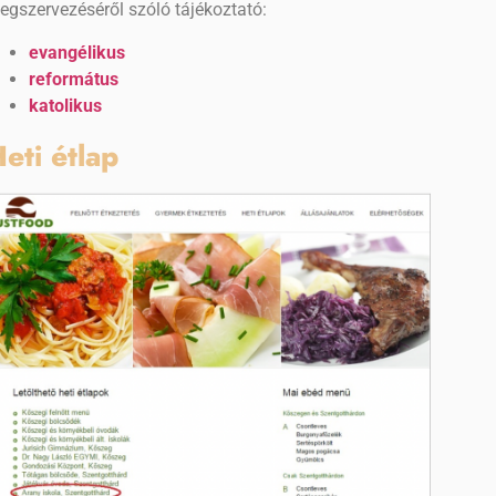
egszervezéséről szóló tájékoztató:
evangélikus
református
katolikus
eti étlap