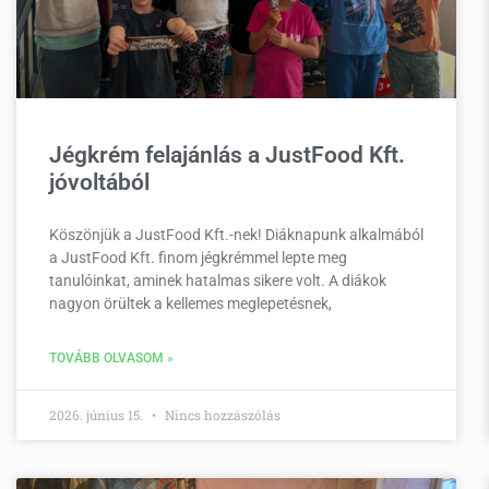
Jégkrém felajánlás a JustFood Kft.
jóvoltából
Köszönjük a JustFood Kft.-nek! Diáknapunk alkalmából
a JustFood Kft. finom jégkrémmel lepte meg
tanulóinkat, aminek hatalmas sikere volt. A diákok
nagyon örültek a kellemes meglepetésnek,
TOVÁBB OLVASOM »
2026. június 15.
Nincs hozzászólás