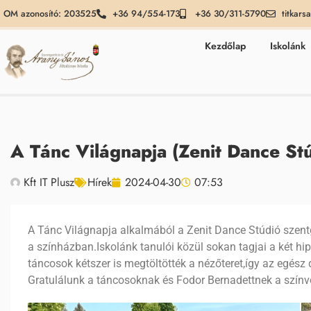
OM azonosító: 203525
+36 94/554-173
+36 30/311-5790
titkars
Kezdőlap
Iskolánk
A Tánc Világnapja (Zenit Dance St
Kft IT Plusz
Hírek
2024-04-30
07:53
A Tánc Világnapja alkalmából a Zenit Dance Stúdió szentg
a színházban.Iskolánk tanulói közül sokan tagjai a két hi
táncosok kétszer is megtöltötték a nézőteret,így az egész 
Gratulálunk a táncosoknak és Fodor Bernadettnek a színv