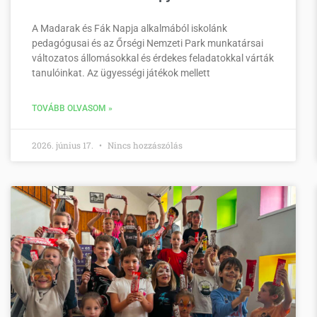
A Madarak és Fák Napja alkalmából iskolánk
pedagógusai és az Őrségi Nemzeti Park munkatársai
változatos állomásokkal és érdekes feladatokkal várták
tanulóinkat. Az ügyességi játékok mellett
TOVÁBB OLVASOM »
2026. június 17.
Nincs hozzászólás