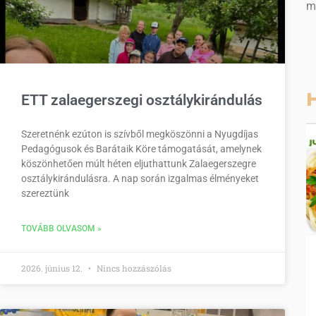
m
H
ETT zalaegerszegi osztálykirándulás
Szeretnénk ezúton is szívből megköszönni a Nyugdíjas
Pedagógusok és Barátaik Köre támogatását, amelynek
köszönhetően múlt héten eljuthattunk Zalaegerszegre
osztálykirándulásra. A nap során izgalmas élményeket
szereztünk
TOVÁBB OLVASOM »
2026. június 12.
Nincs hozzászólás