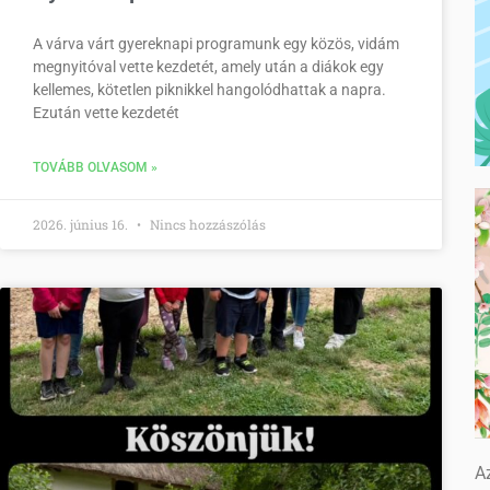
A várva várt gyereknapi programunk egy közös, vidám
megnyitóval vette kezdetét, amely után a diákok egy
kellemes, kötetlen piknikkel hangolódhattak a napra.
Ezután vette kezdetét
TOVÁBB OLVASOM »
2026. június 16.
Nincs hozzászólás
Az