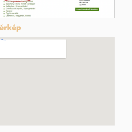
érkép