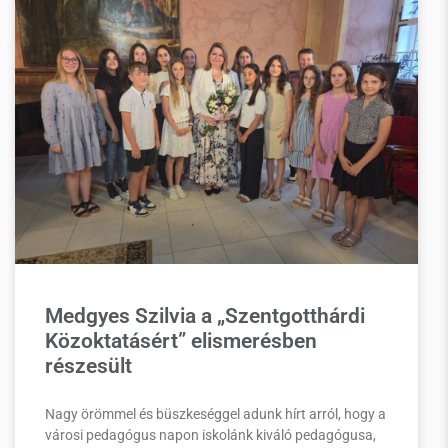
Medgyes Szilvia a „Szentgotthárdi
Közoktatásért” elismerésben
részesült
Nagy örömmel és büszkeséggel adunk hírt arról, hogy a
városi pedagógus napon iskolánk kiváló pedagógusa,