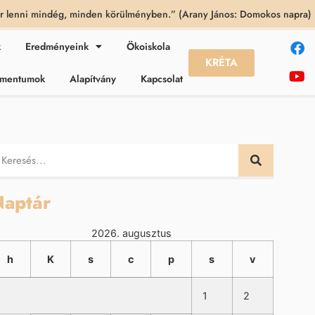
 lenni mindég, minden körülményben.” (Arany János: Domokos napra)
k
Eredményeink
Ökoiskola
KRÉTA
kumentumok
Alapítvány
Kapcsolat
aptár
2026. augusztus
h
K
s
c
p
s
v
1
2