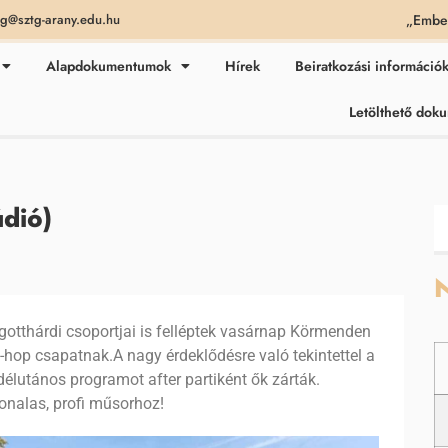
„Ember
ag@sztg-arany.edu.hu
Alapdokumentumok
Hírek
Beiratkozási információ
Letölthető do
údió)
N
otthárdi csoportjai is felléptek vasárnap Körmenden
p-hop csapatnak.A nagy érdeklődésre való tekintettel a
délutános programot after partiként ők zárták.
onalas, profi műsorhoz!