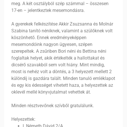
meg. A két osztályból szép számmal – összesen
17-en – jelentkeztek mesemondásra.
A gyerekek felkészítése Akkir Zsuzsanna és Molnár
Szabina tanító néniknek, valamint a szülőknek volt
köszönhető. Ennek eredményeképpen
mesemondóink nagyon ügyesen, szépen
szerepeltek. A zsűriben Bori néni és Bettina néni
foglaltak helyet, akik értékelték a hallottakat és
dicsérő szavakból sem volt hiány. Mint mindig,
most is nehéz volt a döntés, a 3 helyezett mellett 2
különdíj is gazdára talált. Minden tanuló emléklapot
és egy kis édességet vihetett haza, a helyezettek az
oklevél mellé könyvjutalmat vehettek át.
Minden résztvevőnek szívből gratulálunk.
Helyezettek:
I. Németh Dávid 2/A