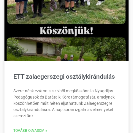
ETT zalaegerszegi osztálykirándulás
Szeretnénk ezúton is szívből megköszönni a Nyugdíjas
Pedagógusok és Barátaik Köre támogatását, amelynek
köszönhetően múlt héten eljuthattunk Zalaegerszegre
osztálykirándulásra. A nap során izgalmas élményeket
szereztünk
TOVÁBB OLVASOM »