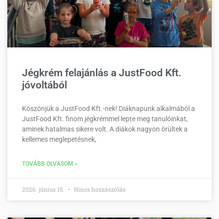
Jégkrém felajánlás a JustFood Kft.
jóvoltából
Köszönjük a JustFood Kft.-nek! Diáknapunk alkalmából a
JustFood Kft. finom jégkrémmel lepte meg tanulóinkat,
aminek hatalmas sikere volt. A diákok nagyon örültek a
kellemes meglepetésnek,
TOVÁBB OLVASOM »
2026. június 15.
Nincs hozzászólás