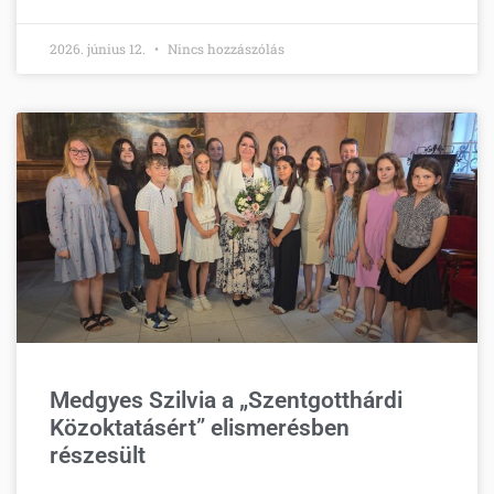
2026. június 12.
Nincs hozzászólás
Medgyes Szilvia a „Szentgotthárdi
Közoktatásért” elismerésben
részesült