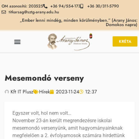
OM azonosító: 203525
+36 94/554-173
+36 30/311-5790
titkarsag@sztg-arany.edu.hu
„Ember lenni mindég, minden körülményben.” (Arany János:
Domokos napra)
KRÉTA
Mesemondó verseny
Kft IT Plusz
Hírek
2023-11-24
12:37
Egyszer volt, hol nem volt…
November 23-án került megrendezésre iskolai
mesemondó versenyünk, amit hagyományainknak
megfelelően a 2. évfolyamosok számára hirdettünk