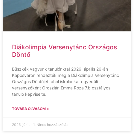
Diákolimpia Versenytánc Országos
Döntő
Büszkék vagyunk tanulónkra! 2026. április 26-án
Kaposváron rendezték meg a Diákolimpia Versenytánc
Országos Döntőjét, ahol iskolánkat egyedüli
versenyzőként Oroszlán Emma Róza 7.b osztályos
tanuló képviselte.
TOVÁBB OLVASOM »
2026. június 1.
Nincs hozzászólás