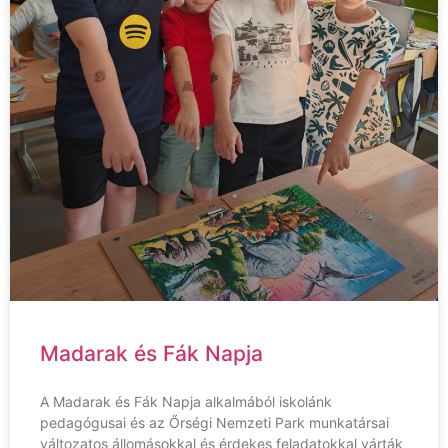
Madarak és Fák Napja
A Madarak és Fák Napja alkalmából iskolánk
pedagógusai és az Őrségi Nemzeti Park munkatársai
változatos állomásokkal és érdekes feladatokkal várták