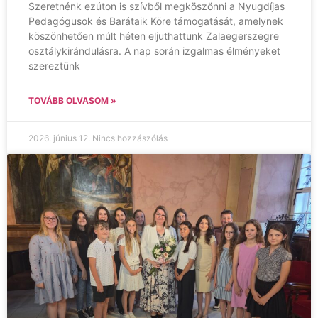
Szeretnénk ezúton is szívből megköszönni a Nyugdíjas
Pedagógusok és Barátaik Köre támogatását, amelynek
köszönhetően múlt héten eljuthattunk Zalaegerszegre
osztálykirándulásra. A nap során izgalmas élményeket
szereztünk
TOVÁBB OLVASOM »
2026. június 12.
Nincs hozzászólás