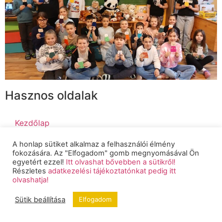
Hasznos oldalak
Kezdőlap
A honlap sütiket alkalmaz a felhasználói élmény
Iskolánk
fokozására. Az "Elfogadom" gomb megnyomásával Ön
egyetért ezzel!
Itt olvashat bővebben a sütikről!
Alapdokumentumok
Részletes
adatkezelési tájékoztatónkat pedig itt
olvashatja!
Hírek
Sütik beállítása
Elfogadom
Beiratkozási információk