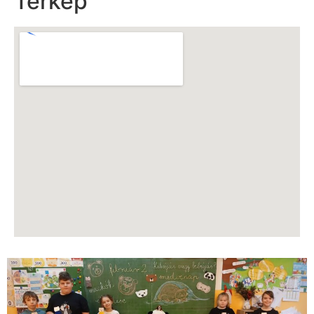
Térkép