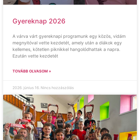
Gyereknap 2026
A várva várt gyereknapi programunk egy közös, vidám
megnyitóval vette kezdetét, amely után a diákok egy
kellemes, kötetlen piknikkel hangolódhattak a napra.
Ezután vette kezdetét
TOVÁBB OLVASOM »
2026. június 16.
Nincs hozzászólás