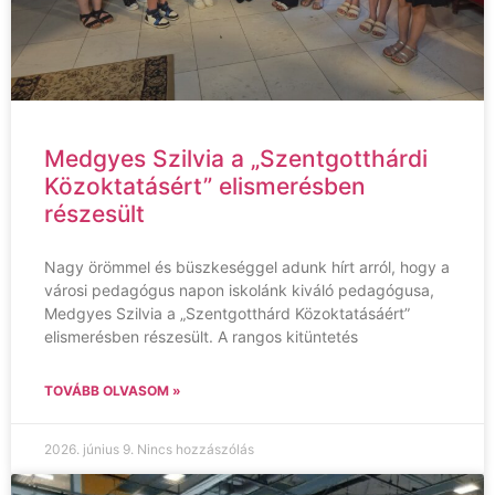
Medgyes Szilvia a „Szentgotthárdi
Közoktatásért” elismerésben
részesült
Nagy örömmel és büszkeséggel adunk hírt arról, hogy a
városi pedagógus napon iskolánk kiváló pedagógusa,
Medgyes Szilvia a „Szentgotthárd Közoktatásáért”
elismerésben részesült. A rangos kitüntetés
TOVÁBB OLVASOM »
2026. június 9.
Nincs hozzászólás