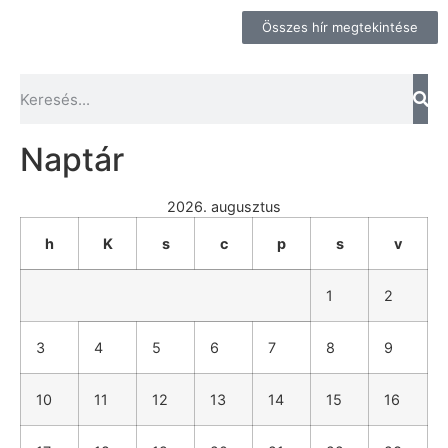
Összes hír megtekintése
Naptár
2026. augusztus
h
K
s
c
p
s
v
1
2
3
4
5
6
7
8
9
10
11
12
13
14
15
16