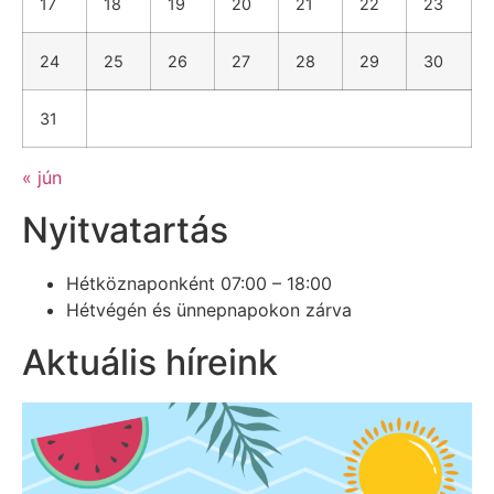
17
18
19
20
21
22
23
24
25
26
27
28
29
30
31
« jún
Nyitvatartás
Hétköznaponként 07:00 – 18:00
Hétvégén és ünnepnapokon zárva
Aktuális híreink