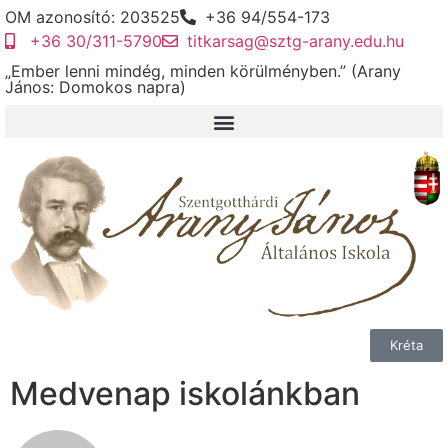
OM azonosító: 203525
+36 94/554-173
+36 30/311-5790
titkarsag@sztg-arany.edu.hu
„Ember lenni mindég, minden körülményben.” (Arany
János: Domokos napra)
Kréta
Medvenap iskolánkban