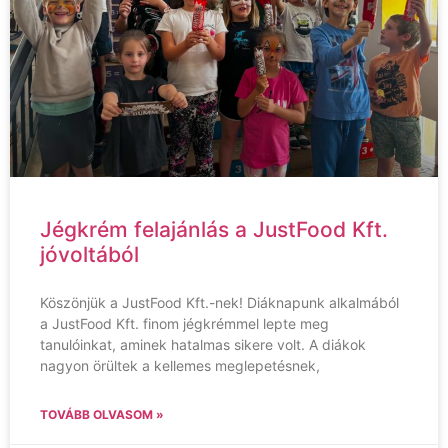
Jégkrém felajánlás a JustFood Kft.
jóvoltából
Köszönjük a JustFood Kft.-nek! Diáknapunk alkalmából
a JustFood Kft. finom jégkrémmel lepte meg
tanulóinkat, aminek hatalmas sikere volt. A diákok
nagyon örültek a kellemes meglepetésnek,
TOVÁBB OLVASOM »