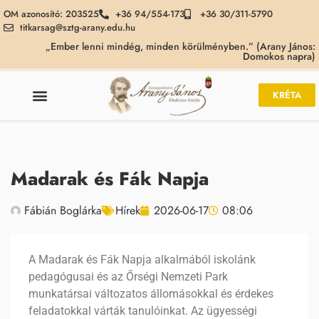
OM azonosító: 203525
+36 94/554-173
+36 30/311-5790
titkarsag@sztg-arany.edu.hu
„Ember lenni mindég, minden körülményben.” (Arany János:
Domokos napra)
KRÉTA
Madarak és Fák Napja
Fábián Boglárka
Hírek
2026-06-17
08:06
A Madarak és Fák Napja alkalmából iskolánk
pedagógusai és az Őrségi Nemzeti Park
munkatársai változatos állomásokkal és érdekes
feladatokkal várták tanulóinkat. Az ügyességi