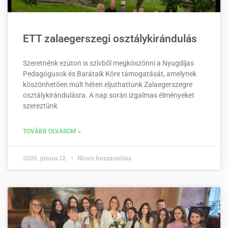
ETT zalaegerszegi osztálykirándulás
Szeretnénk ezúton is szívből megköszönni a Nyugdíjas
Pedagógusok és Barátaik Köre támogatását, amelynek
köszönhetően múlt héten eljuthattunk Zalaegerszegre
osztálykirándulásra. A nap során izgalmas élményeket
szereztünk
TOVÁBB OLVASOM »
2026. június 12.
Nincs hozzászólás