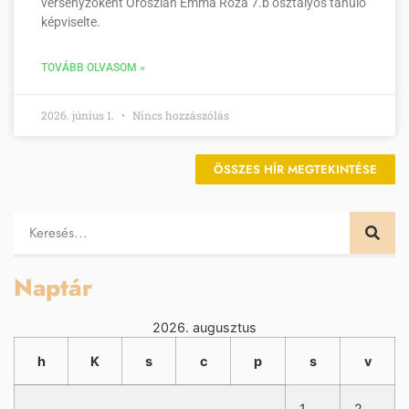
versenyzőként Oroszlán Emma Róza 7.b osztályos tanuló
képviselte.
TOVÁBB OLVASOM »
2026. június 1.
Nincs hozzászólás
ÖSSZES HÍR MEGTEKINTÉSE
Naptár
2026. augusztus
h
K
s
c
p
s
v
1
2