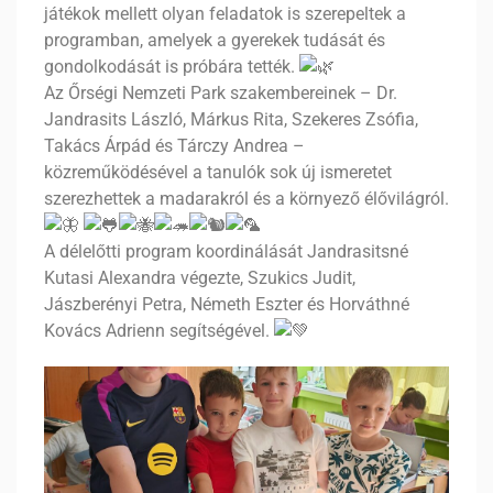
játékok mellett olyan feladatok is szerepeltek a
programban, amelyek a gyerekek tudását és
gondolkodását is próbára tették.
Az Őrségi Nemzeti Park szakembereinek – Dr.
Jandrasits László, Márkus Rita, Szekeres Zsófia,
Takács Árpád és Tárczy Andrea –
közreműködésével a tanulók sok új ismeretet
szerezhettek a madarakról és a környező élővilágról.
A délelőtti program koordinálását Jandrasitsné
Kutasi Alexandra végezte, Szukics Judit,
Jászberényi Petra, Németh Eszter és Horváthné
Kovács Adrienn segítségével.