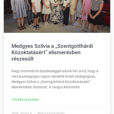
Medgyes Szilvia a „Szentgotthárdi
Közoktatásért” elismerésben
részesült
Nagy örömmel és büszkeséggel adunk hírt arról, hogy a
városi pedagógus napon iskolánk kiváló pedagógusa,
Medgyes Szilvia a „Szentgotthárd Közoktatásáért”
elismerésben részesült. A rangos kitüntetés
TOVÁBB OLVASOM »
2026. június 9.
Nincs hozzászólás