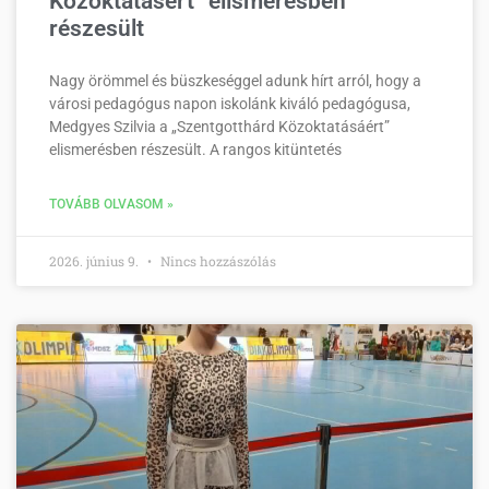
Közoktatásért” elismerésben
részesült
Nagy örömmel és büszkeséggel adunk hírt arról, hogy a
városi pedagógus napon iskolánk kiváló pedagógusa,
Medgyes Szilvia a „Szentgotthárd Közoktatásáért”
elismerésben részesült. A rangos kitüntetés
TOVÁBB OLVASOM »
2026. június 9.
Nincs hozzászólás