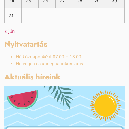
24
25
26
27
28
29
30
31
« jún
Nyitvatartás
Hétköznaponként 07:00 – 18:00
Hétvégén és ünnepnapokon zárva
Aktuális híreink