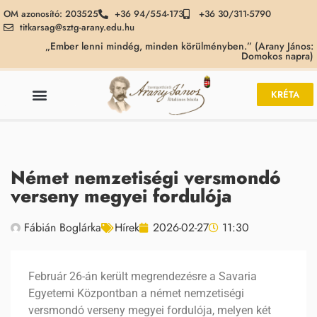
OM azonosító: 203525
+36 94/554-173
+36 30/311-5790
titkarsag@sztg-arany.edu.hu
„Ember lenni mindég, minden körülményben.” (Arany János:
Domokos napra)
KRÉTA
Német nemzetiségi versmondó
verseny megyei fordulója
Fábián Boglárka
Hírek
2026-02-27
11:30
Február 26-án került megrendezésre a Savaria
Egyetemi Központban a német nemzetiségi
versmondó verseny megyei fordulója, melyen két