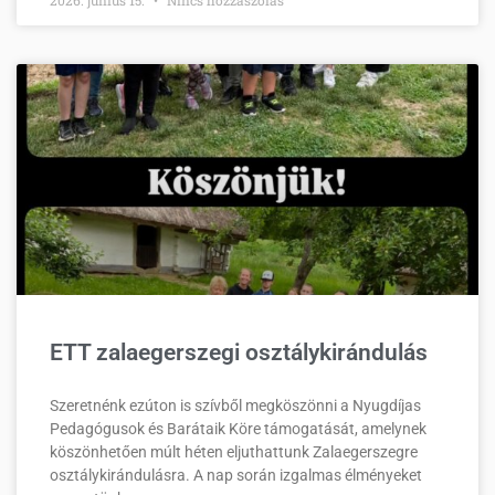
2026. június 15.
Nincs hozzászólás
ETT zalaegerszegi osztálykirándulás
Szeretnénk ezúton is szívből megköszönni a Nyugdíjas
Pedagógusok és Barátaik Köre támogatását, amelynek
köszönhetően múlt héten eljuthattunk Zalaegerszegre
osztálykirándulásra. A nap során izgalmas élményeket