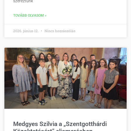
szereztünk
TOVÁBB OLVASOM »
2026. június 12.
Nincs hozzászólás
Medgyes Szilvia a „Szentgotthárdi