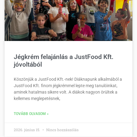
Jégkrém felajánlás a JustFood Kft.
jóvoltából
Köszönjük a JustFood Kft.-nek! Diáknapunk alkalmából a
JustFood Kft. finom jégkrémmel lepte meg tanulóinkat,
aminek hatalmas sikere volt. A diákok nagyon örültek a
kellemes meglepetésnek,
TOVÁBB OLVASOM »
2026. június 15.
Nincs hozzászólás