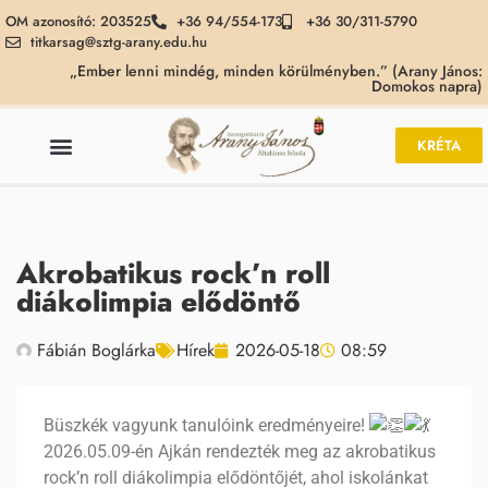
OM azonosító: 203525
+36 94/554-173
+36 30/311-5790
titkarsag@sztg-arany.edu.hu
„Ember lenni mindég, minden körülményben.” (Arany János:
Domokos napra)
KRÉTA
Akrobatikus rock’n roll
diákolimpia elődöntő
Fábián Boglárka
Hírek
2026-05-18
08:59
Büszkék vagyunk tanulóink eredményeire!
2026.05.09-én Ajkán rendezték meg az akrobatikus
rock’n roll diákolimpia elődöntőjét, ahol iskolánkat