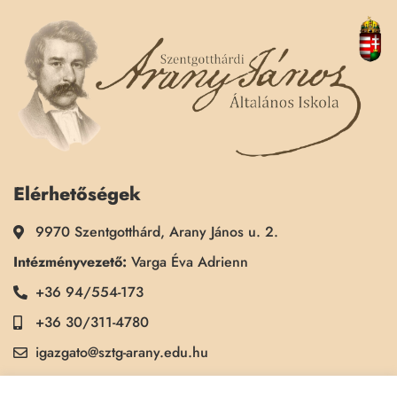
Elérhetőségek
9970 Szentgotthárd, Arany János u. 2.
Intézményvezető:
Varga Éva Adrienn
+36 94/554-173
+36 30/311-4780
igazgato@sztg-arany.edu.hu
Titkárság:
Kimmel Kinga