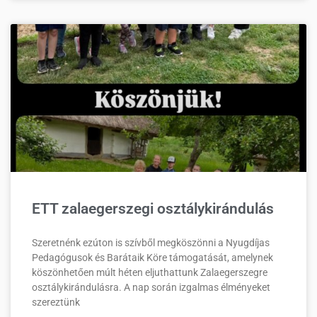
ETT zalaegerszegi osztálykirándulás
Szeretnénk ezúton is szívből megköszönni a Nyugdíjas
Pedagógusok és Barátaik Köre támogatását, amelynek
köszönhetően múlt héten eljuthattunk Zalaegerszegre
osztálykirándulásra. A nap során izgalmas élményeket
szereztünk