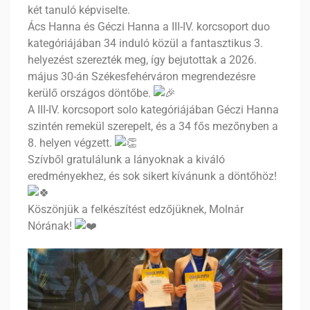
két tanuló képviselte.
Ács Hanna és Géczi Hanna a III-IV. korcsoport duo
kategóriájában 34 induló közül a fantasztikus 3.
helyezést szerezték meg, így bejutottak a 2026.
május 30-án Székesfehérváron megrendezésre
kerülő országos döntőbe.
A III-IV. korcsoport solo kategóriájában Géczi Hanna
szintén remekül szerepelt, és a 34 fős mezőnyben a
8. helyen végzett.
Szívből gratulálunk a lányoknak a kiváló
eredményekhez, és sok sikert kívánunk a döntőhöz!
Köszönjük a felkészítést edzőjüknek, Molnár
Nórának!