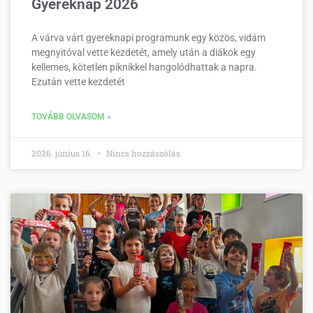
Gyereknap 2026
A várva várt gyereknapi programunk egy közös, vidám
megnyitóval vette kezdetét, amely után a diákok egy
kellemes, kötetlen piknikkel hangolódhattak a napra.
Ezután vette kezdetét
TOVÁBB OLVASOM »
2026. június 16.
Nincs hozzászólás