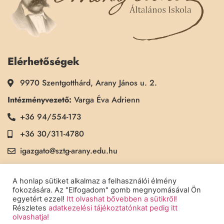
Elérhetőségek
9970 Szentgotthárd, Arany János u. 2.
Intézményvezető:
Varga Éva Adrienn
+36 94/554-173
+36 30/311-4780
igazgato@sztg-arany.edu.hu
Titkárság:
Kimmel Kinga
A honlap sütiket alkalmaz a felhasználói élmény
+36 30/311-5790
fokozására. Az "Elfogadom" gomb megnyomásával Ön
egyetért ezzel!
Itt olvashat bővebben a sütikről!
titkarsag@sztg-arany.edu.hu
Részletes
adatkezelési tájékoztatónkat pedig itt
olvashatja!