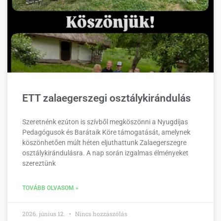
ETT zalaegerszegi osztálykirándulás
Szeretnénk ezúton is szívből megköszönni a Nyugdíjas
Pedagógusok és Barátaik Köre támogatását, amelynek
köszönhetően múlt héten eljuthattunk Zalaegerszegre
osztálykirándulásra. A nap során izgalmas élményeket
szereztünk
TOVÁBB OLVASOM »
2026. június 12.
Nincs hozzászólás