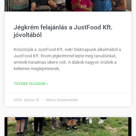
Jégkrém felajánlás a JustFood Kft.
jóvoltából
Köszönjük a JustFood Kft.-nek! Diáknapunk alkalmából a
JustFood Kft. finom jégkrémmel lepte meg tanulóinkat,
aminek hatalmas sikere volt. A diákok nagyon örültek a
kellemes meglepetésnek,
TOVÁBB OLVASOM »
2026. június 15.
Nincs hozzászólás