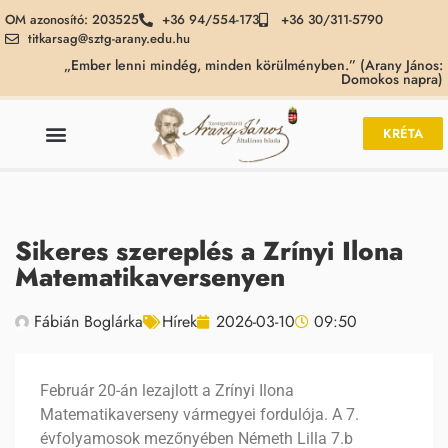
OM azonosító: 203525
+36 94/554-173
+36 30/311-5790
titkarsag@sztg-arany.edu.hu
„Ember lenni mindég, minden körülményben.” (Arany János:
Domokos napra)
KRÉTA
Sikeres szereplés a Zrínyi Ilona
Matematikaversenyen
Fábián Boglárka
Hírek
2026-03-10
09:50
Február 20-án lezajlott a Zrínyi Ilona
Matematikaverseny vármegyei fordulója. A 7.
évfolyamosok mezőnyében Németh Lilla 7.b