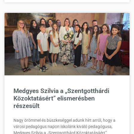
Medgyes Szilvia a „Szentgotthárdi
Közoktatásért” elismerésben
részesült
Nagy örömmel és büszkeséggel adunk hírt arról, hogy a
városi pedagógus napon iskolánk kiváló pedagógusa,
Medgyes Szilvia a „Szentgotthárd Közoktatásáért”