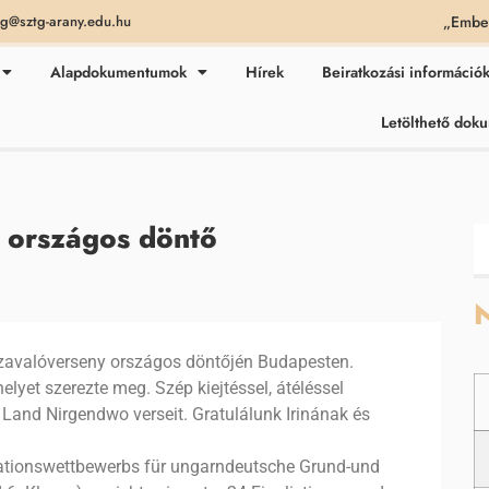
„Ember
ag@sztg-arany.edu.hu
Alapdokumentumok
Hírek
Beiratkozási információ
Letölthető do
 országos döntő
N
 szavalóverseny országos döntőjén Budapesten.
elyet szerezte meg. Szép kiejtéssel, átéléssel
as Land Nirgendwo verseit. Gratulálunk Irinának és
tationswettbewerbs für ungarndeutsche Grund-und