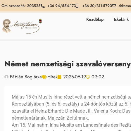
OM azonosító: 203525
+36 94/554-173
+36 30/311-5790
titkars
Kezdőlap
Iskolánk
Német nemzetiségi szavalóverseny
Fábián Boglárka
Hírek
2026-05-19
09:02
Május 15-én Musits Irina részt vett a német nemzetiségi
Korosztályában (5. és 6. osztály) a 24 döntős közül az 5. h
szavalta el Heinz Erhardt: Die Made , ill. Valeria Koch: D
némettanárának, Majczán Zoltánnak.
Am 15. Mai nahm Irina Musits am Landesfinale des Rezi