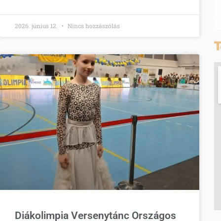
2026. június 12.
Nincs hozzászólás
T
Diákolimpia Versenytánc Országos