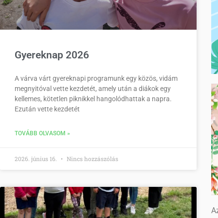
Gyereknap 2026
A várva várt gyereknapi programunk egy közös, vidám
megnyitóval vette kezdetét, amely után a diákok egy
kellemes, kötetlen piknikkel hangolódhattak a napra.
Ezután vette kezdetét
TOVÁBB OLVASOM »
2026. június 16.
Nincs hozzászólás
Az