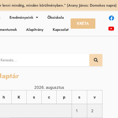
 lenni mindég, minden körülményben.” (Arany János: Domokos napra)
k
Eredményeink
Ökoiskola
KRÉTA
kumentumok
Alapítvány
Kapcsolat
aptár
2026. augusztus
h
K
s
c
p
s
v
1
2