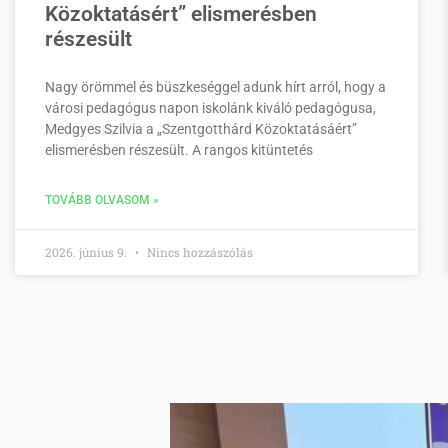
Közoktatásért” elismerésben
részesült
Nagy örömmel és büszkeséggel adunk hírt arról, hogy a
városi pedagógus napon iskolánk kiváló pedagógusa,
Medgyes Szilvia a „Szentgotthárd Közoktatásáért”
elismerésben részesült. A rangos kitüntetés
TOVÁBB OLVASOM »
2026. június 9.
Nincs hozzászólás