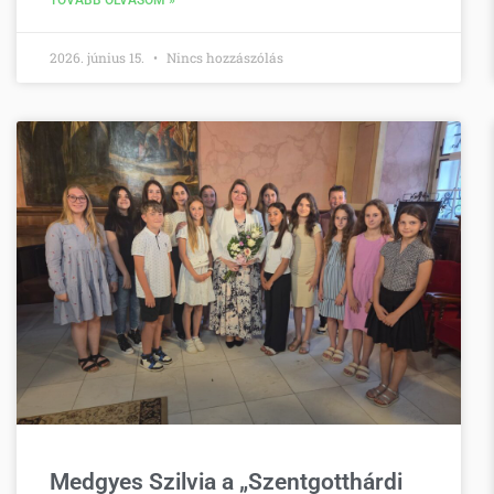
TOVÁBB OLVASOM »
2026. június 15.
Nincs hozzászólás
Medgyes Szilvia a „Szentgotthárdi