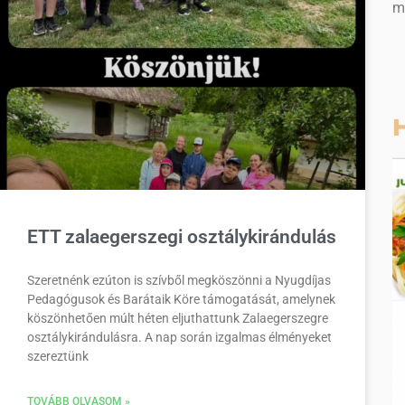
m
H
ETT zalaegerszegi osztálykirándulás
Szeretnénk ezúton is szívből megköszönni a Nyugdíjas
Pedagógusok és Barátaik Köre támogatását, amelynek
köszönhetően múlt héten eljuthattunk Zalaegerszegre
osztálykirándulásra. A nap során izgalmas élményeket
szereztünk
TOVÁBB OLVASOM »