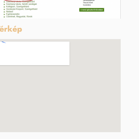
érkép