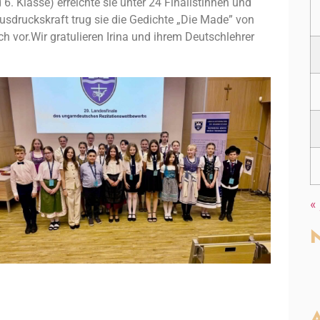
d 6. Klasse) erreichte sie unter 24 Finalistinnen und
Ausdruckskraft trug sie die Gedichte „Die Made” von
 vor.Wir gratulieren Irina und ihrem Deutschlehrer
«
N
A