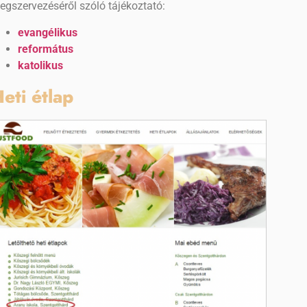
egszervezéséről szóló tájékoztató:
evangélikus
református
katolikus
eti étlap