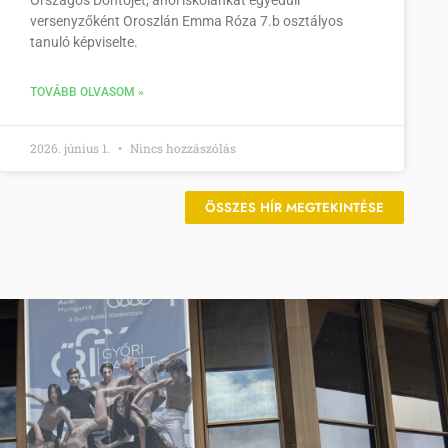
versenyzőként Oroszlán Emma Róza 7.b osztályos
tanuló képviselte.
TOVÁBB OLVASOM »
2026. június 1.
Nincs hozzászólás
ÖSSZES HÍR MEGTEKINTÉSE