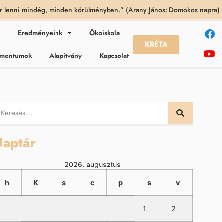
 lenni mindég, minden körülményben.” (Arany János: Domokos napra)
k
Eredményeink
Ökoiskola
KRÉTA
kumentumok
Alapítvány
Kapcsolat
aptár
2026. augusztus
h
K
s
c
p
s
v
1
2