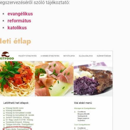
egszervezéséről szóló tájékoztató:
evangélikus
református
katolikus
eti étlap