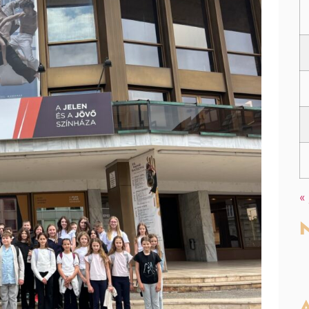
«
N
A