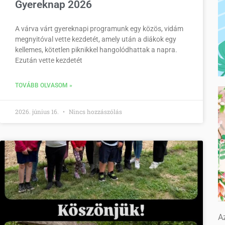
Gyereknap 2026
A várva várt gyereknapi programunk egy közös, vidám
megnyitóval vette kezdetét, amely után a diákok egy
kellemes, kötetlen piknikkel hangolódhattak a napra.
Ezután vette kezdetét
TOVÁBB OLVASOM »
2026. június 16.
Nincs hozzászólás
Az