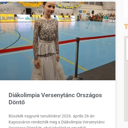
T
Diákolimpia Versenytánc Országos
Döntő
Büszkék vagyunk tanulónkra! 2026. április 26-án
Kaposváron rendezték meg a Diákolimpia Versenytánc
Országos Döntőjét, ahol iskolánkat egyedüli