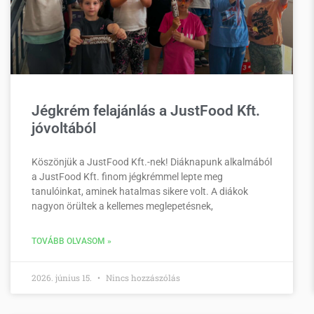
Jégkrém felajánlás a JustFood Kft.
jóvoltából
Köszönjük a JustFood Kft.-nek! Diáknapunk alkalmából
a JustFood Kft. finom jégkrémmel lepte meg
tanulóinkat, aminek hatalmas sikere volt. A diákok
nagyon örültek a kellemes meglepetésnek,
TOVÁBB OLVASOM »
2026. június 15.
Nincs hozzászólás