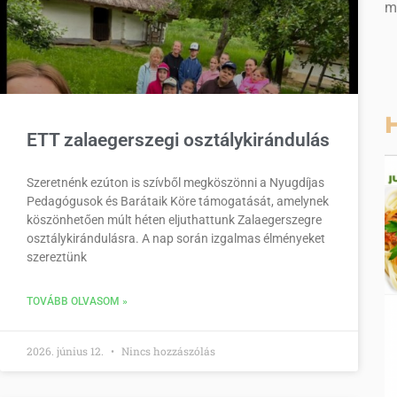
m
H
ETT zalaegerszegi osztálykirándulás
Szeretnénk ezúton is szívből megköszönni a Nyugdíjas
Pedagógusok és Barátaik Köre támogatását, amelynek
köszönhetően múlt héten eljuthattunk Zalaegerszegre
osztálykirándulásra. A nap során izgalmas élményeket
szereztünk
TOVÁBB OLVASOM »
2026. június 12.
Nincs hozzászólás