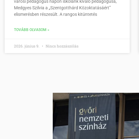
városi pedagógus napon iskolánk kiváló pedagógusa,
Medgyes Szilvia a „Szentgotthárd Közoktatásáért”
elismerésben részesült. A rangos kitüntetés
TOVÁBB OLVASOM »
2026. június 9.
Nincs hozzászólás