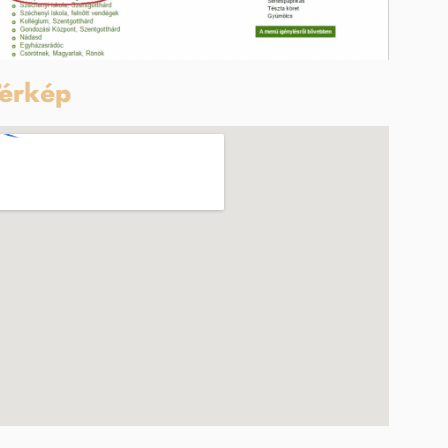
érkép