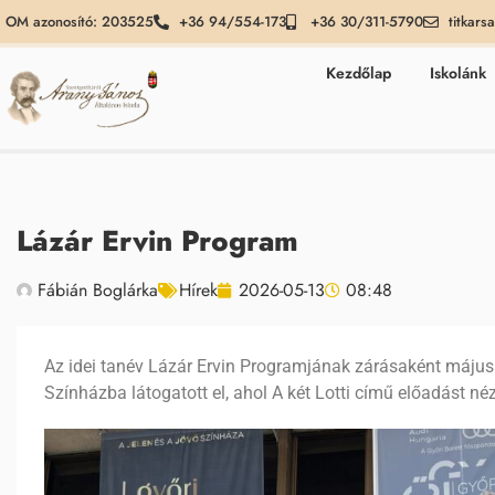
OM azonosító: 203525
+36 94/554-173
+36 30/311-5790
titkars
Kezdőlap
Iskolánk
Lázár Ervin Program
Fábián Boglárka
Hírek
2026-05-13
08:48
Az idei tanév Lázár Ervin Programjának zárásaként május 
Színházba látogatott el, ahol A két Lotti című előadást n