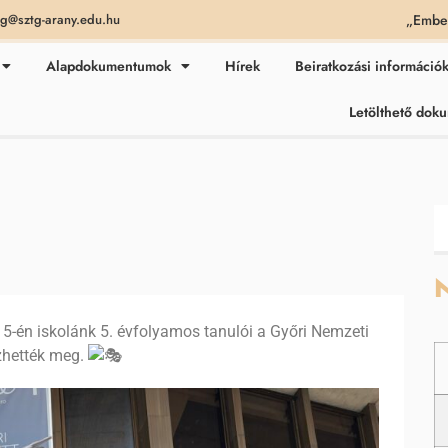
„Ember
ag@sztg-arany.edu.hu
Alapdokumentumok
Hírek
Beiratkozási információ
Letölthető do
N
5-én iskolánk 5. évfolyamos tanulói a Győri Nemzeti
ézhették meg.