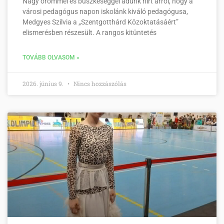
Nagy örömmel és büszkeséggel adunk hírt arról, hogy a
városi pedagógus napon iskolánk kiváló pedagógusa,
Medgyes Szilvia a „Szentgotthárd Közoktatásáért”
elismerésben részesült. A rangos kitüntetés
TOVÁBB OLVASOM »
2026. június 9.
Nincs hozzászólás