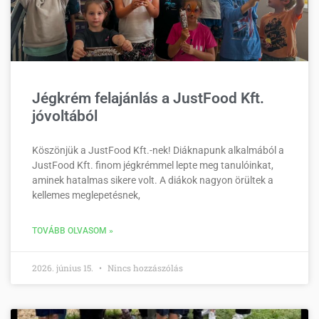
Jégkrém felajánlás a JustFood Kft.
jóvoltából
Köszönjük a JustFood Kft.-nek! Diáknapunk alkalmából a
JustFood Kft. finom jégkrémmel lepte meg tanulóinkat,
aminek hatalmas sikere volt. A diákok nagyon örültek a
kellemes meglepetésnek,
TOVÁBB OLVASOM »
2026. június 15.
Nincs hozzászólás