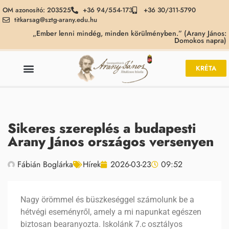
OM azonosító: 203525
+36 94/554-173
+36 30/311-5790
titkarsag@sztg-arany.edu.hu
„Ember lenni mindég, minden körülményben.” (Arany János:
Domokos napra)
KRÉTA
Sikeres szereplés a budapesti
Arany János országos versenyen
Fábián Boglárka
Hírek
2026-03-23
09:52
Nagy örömmel és büszkeséggel számolunk be a
hétvégi eseményről, amely a mi napunkat egészen
biztosan bearanyozta. Iskolánk 7.c osztályos