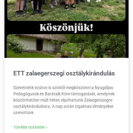
ETT zalaegerszegi osztálykirándulás
Szeretnénk ezúton is szívből megköszönni a Nyugdíjas
Pedagógusok és Barátaik Köre támogatását, amelynek
köszönhetően múlt héten eljuthattunk Zalaegerszegre
osztálykirándulásra. A nap során izgalmas élményeket
szereztünk
TOVÁBB OLVASOM »