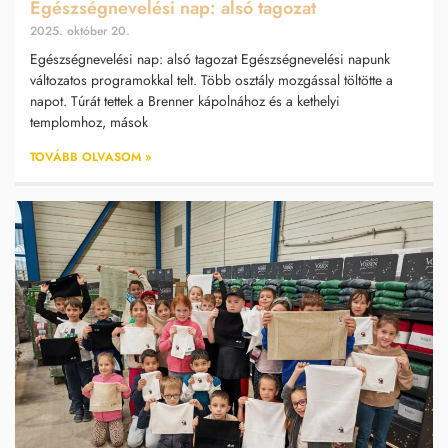
Egészségnevelési nap: alsó tagozat
2025. október 20.
Egészségnevelési nap: alsó tagozat Egészségnevelési napunk
változatos programokkal telt. Több osztály mozgással töltötte a
napot. Túrát tettek a Brenner kápolnához és a kethelyi
templomhoz, mások
TOVÁBB OLVASOM »