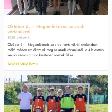
Október 6. – Megemlékezés az aradi
vértanúkról
2025. október 6.
Október 6. – Megemlékezés az aradi vértanúkról Iskolánkban
méltó módon emlékeztünk meg az aradi vértanúkról. A 4.b osztály
tanulói rádiós műsor keretében idézték fel az
TOVÁBB OLVASOM »