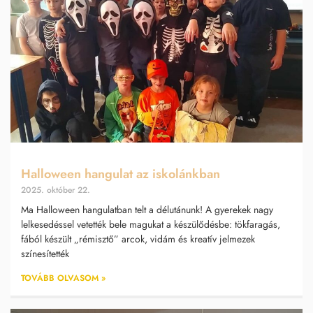
Halloween hangulat az iskolánkban
2025. október 22.
Ma Halloween hangulatban telt a délutánunk! A gyerekek nagy
lelkesedéssel vetették bele magukat a készülődésbe: tökfaragás,
fából készült „rémisztő” arcok, vidám és kreatív jelmezek
színesítették
TOVÁBB OLVASOM »