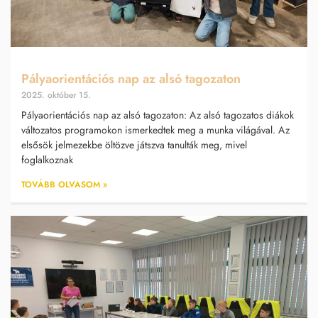
Pályaorientációs nap az alsó tagozaton
2025. október 15.
Pályaorientációs nap az alsó tagozaton: Az alsó tagozatos diákok
változatos programokon ismerkedtek meg a munka világával. Az
elsősök jelmezekbe öltözve játszva tanulták meg, mivel
foglalkoznak
TOVÁBB OLVASOM »