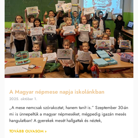
A Magyar népmese napja iskolánkban
2025. október 1.
„A mese nemcsak szórakoztat, hanem tanít is.” Szeptember 30-án
mi is ünnepeltük a magyar népmeséket, mégpedig igazán mesés
hangulatban! A gyerekek mesét hallgattak és néztek,
TOVÁBB OLVASOM »