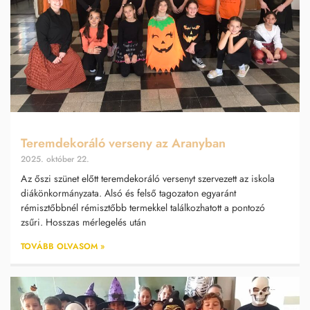
Teremdekoráló verseny az Aranyban
2025. október 22.
Az őszi szünet előtt teremdekoráló versenyt szervezett az iskola
diákönkormányzata. Alsó és felső tagozaton egyaránt
rémisztőbbnél rémisztőbb termekkel találkozhatott a pontozó
zsűri. Hosszas mérlegelés után
TOVÁBB OLVASOM »