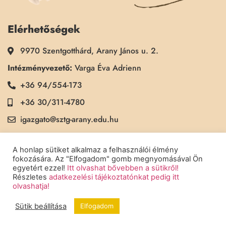
Elérhetőségek
9970 Szentgotthárd, Arany János u. 2.
Intézményvezető:
Varga Éva Adrienn
+36 94/554-173
+36 30/311-4780
igazgato@sztg-arany.edu.hu
Titkárság:
Kimmel Kinga
A honlap sütiket alkalmaz a felhasználói élmény
+36 30/311-5790
fokozására. Az "Elfogadom" gomb megnyomásával Ön
egyetért ezzel!
Itt olvashat bővebben a sütikről!
titkarsag@sztg-arany.edu.hu
Részletes
adatkezelési tájékoztatónkat pedig itt
olvashatja!
Sütik beállítása
Elfogadom
Copyright © 2022 Szentgotthárdi Arany János Általános Iskola - Minden
jog fenntartva