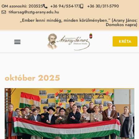
OM azonosító: 203525
+36 94/554-173
+36 30/311-5790
titkarsag@sztg-arany.edu.hu
„Ember lenni mindég, minden körülményben.” (Arany János:
Domokos napra)
KRÉTA
október 2025