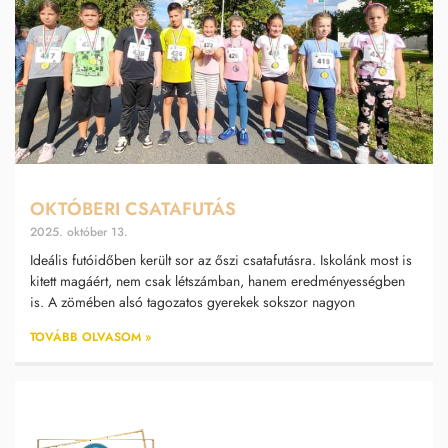
OKTÓBERI CSATAFUTÁS
2025. október 13.
Ideális futóidőben került sor az őszi csatafutásra. Iskolánk most is
kitett magáért, nem csak létszámban, hanem eredményességben
is. A zömében alsó tagozatos gyerekek sokszor nagyon
TOVÁBB OLVASOM »