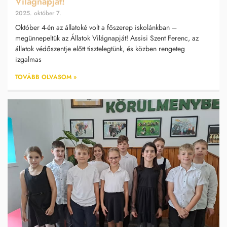
Világnapját!
2025. október 7.
Október 4-én az állatoké volt a főszerep iskolánkban –
megünnepeltük az Állatok Világnapját! Assisi Szent Ferenc, az
állatok védőszentje előtt tisztelegtünk, és közben rengeteg
izgalmas
TOVÁBB OLVASOM »