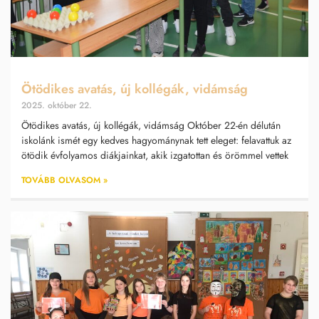
Ötödikes avatás, új kollégák, vidámság
2025. október 22.
Ötödikes avatás, új kollégák, vidámság Október 22-én délután
iskolánk ismét egy kedves hagyománynak tett eleget: felavattuk az
ötödik évfolyamos diákjainkat, akik izgatottan és örömmel vettek
TOVÁBB OLVASOM »