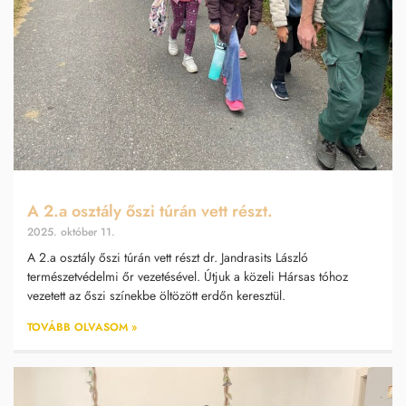
A 2.a osztály őszi túrán vett részt.
2025. október 11.
A 2.a osztály őszi túrán vett részt dr. Jandrasits László
természetvédelmi őr vezetésével. Útjuk a közeli Hársas tóhoz
vezetett az őszi színekbe öltözött erdőn keresztül.
TOVÁBB OLVASOM »