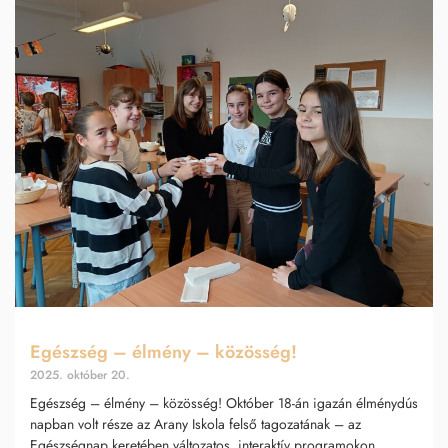
Egészség – élmény – közösség!
2025. október 20.
Egészség – élmény – közösség! Október 18-án igazán élménydús
napban volt része az Arany Iskola felső tagozatának – az
Egészségnap keretében változatos, interaktív programokon