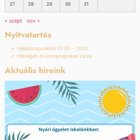
27
28
29
30
31
« szept
nov »
Nyitvatartás
Hétköznaponként 07:00 – 18:00
Hétvégén és ünnepnapokon zárva
Aktuális híreink