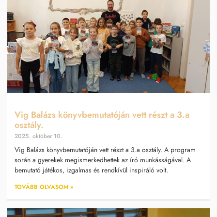
Vig Balázs könyvbemutatóján vett részt a 3.a
osztály.
2025. október 10.
Vig Balázs könyvbemutatóján vett részt a 3.a osztály. A program
során a gyerekek megismerkedhettek az író munkásságával. A
bemutató játékos, izgalmas és rendkívül inspiráló volt.
TOVÁBB OLVASOM »