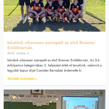
Iskolánk sikeresen szerepelt az első Brenner
Emléktornán.
2025. október 3.
Iskolánk sikeresen szerepelt az első Brenner Emléktornán. Az 5-6.
évfolyamos kategóriában 3. helyezést értek el tanulóink, valamint a
legjobb kapus díjat Csendes Barnabás érdemelte ki.
TOVÁBB OLVASOM »