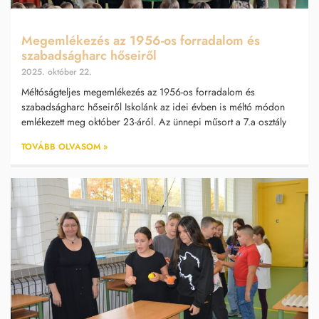
Megemlékezés az 1956-os forradalom és
szabadságharc hőseiről
2025. október 22.
Méltóságteljes megemlékezés az 1956-os forradalom és
szabadságharc hőseiről Iskolánk az idei évben is méltó módon
emlékezett meg október 23-áról. Az ünnepi műsort a 7.a osztály
TOVÁBB OLVASOM »