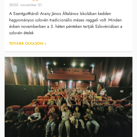
2025. november 21.
A Szentgotthárdi Arany János Általános Iskolában kedden
hagyományos szlovén tradicionális mézes reggeli volt. Minden
évben novemberben a 3. héten pénteken tartják Szlovéniában a
szlovén ételek
TOVÁBB OLVASOM »