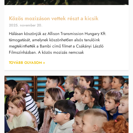
Közös mozizáson vettek részt a kicsik
2025. november 20.
Hálásan köszönjük az Allison Transmission Hungary Kft.
támogatását, amelynek köszönhetően alsós tanulóink
megtekinthették a Bambi című filmet a Csákányi László
Filmszínházban. A közös mozizás nemcsak
TOVÁBB OLVASOM »