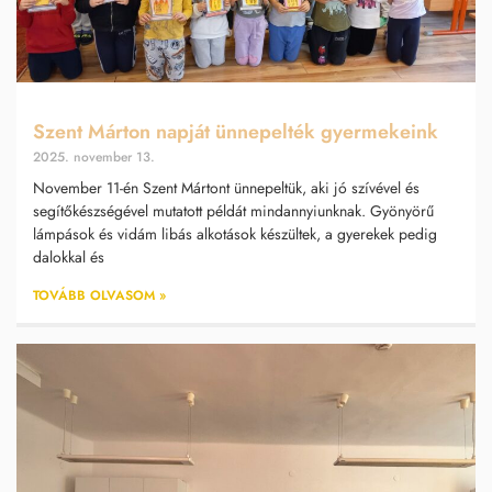
Szent Márton napját ünnepelték gyermekeink
2025. november 13.
November 11-én Szent Mártont ünnepeltük, aki jó szívével és
segítőkészségével mutatott példát mindannyiunknak. Gyönyörű
lámpások és vidám libás alkotások készültek, a gyerekek pedig
dalokkal és
TOVÁBB OLVASOM »