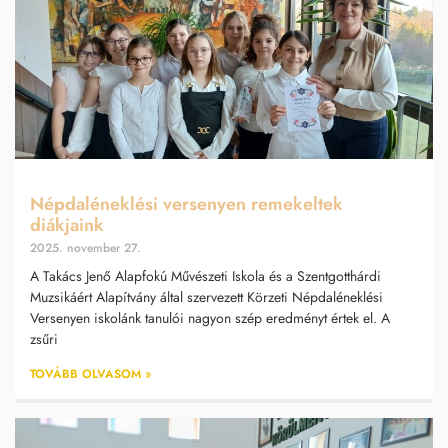
Népdaléneklési versenyen remekeltek
diákjaink
2025. november 27.
A Takács Jenő Alapfokú Művészeti Iskola és a Szentgotthárdi
Muzsikáért Alapítvány által szervezett Körzeti Népdaléneklési
Versenyen iskolánk tanulói nagyon szép eredményt értek el. A
zsűri
TOVÁBB OLVASOM »