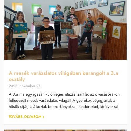
A mesék varázslatos világában barangolt a 3.a
osztály
2025. november 27.
A 3.a ma egy igazán különleges utazást zárt le: az olvasásórákon
felfedezett mesék varázslatos világát! A gyerekek végigjárták a
hősök útját, találkoztak boszorkányokkal, tündérekkel, királyokkal
TOVÁBB OLVASOM »