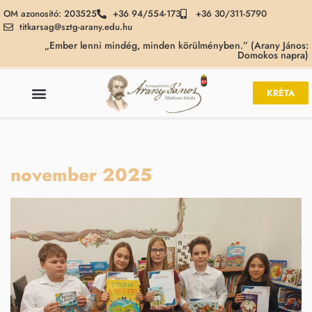
OM azonosító: 203525
+36 94/554-173
+36 30/311-5790
titkarsag@sztg-arany.edu.hu
„Ember lenni mindég, minden körülményben.” (Arany János:
Domokos napra)
KRÉTA
november 2025