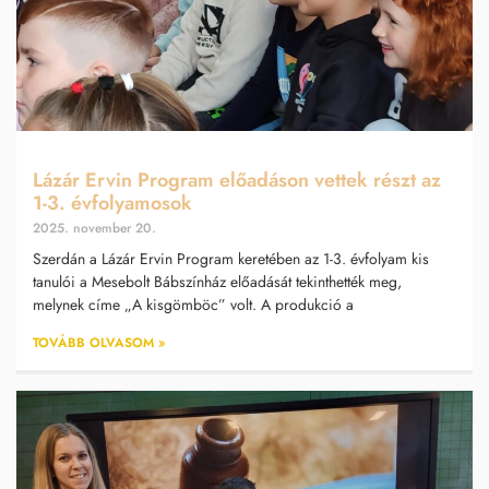
Lázár Ervin Program előadáson vettek részt az
1-3. évfolyamosok
2025. november 20.
Szerdán a Lázár Ervin Program keretében az 1-3. évfolyam kis
tanulói a Mesebolt Bábszínház előadását tekinthették meg,
melynek címe „A kisgömböc” volt. A produkció a
TOVÁBB OLVASOM »