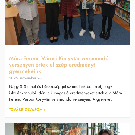
Móra Ferenc Városi Könyvtár versmondó
versenyen értek el szép eredményt
gyermekeink
2025. november 28.
Nagy örömmel és büszkeséggel számolunk be arról, hogy
iskolánk tanulói idén is kimagasló eredményeket értek el a Móra
Ferenc Városi Könyvtár versmondó versenyén. A gyerekek
TOVÁBB OLVASOM »