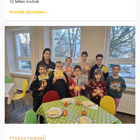
13 lelkes kisdiák
TOVÁBB OLVASOM »
Mézes reggeli