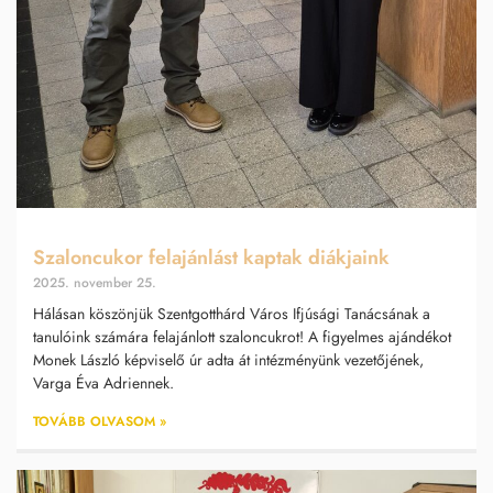
Szaloncukor felajánlást kaptak diákjaink
2025. november 25.
Hálásan köszönjük Szentgotthárd Város Ifjúsági Tanácsának a
tanulóink számára felajánlott szaloncukrot! A figyelmes ajándékot
Monek László képviselő úr adta át intézményünk vezetőjének,
Varga Éva Adriennek.
TOVÁBB OLVASOM »