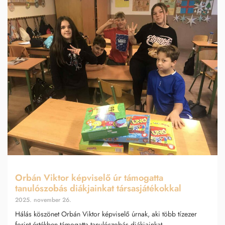
Orbán Viktor képviselő úr támogatta
tanulószobás diákjainkat társasjátékokkal
2025. november 26.
Hálás köszönet Orbán Viktor képviselő úrnak, aki több tízezer
forint értékben támogatta tanulószobás diákjainkat