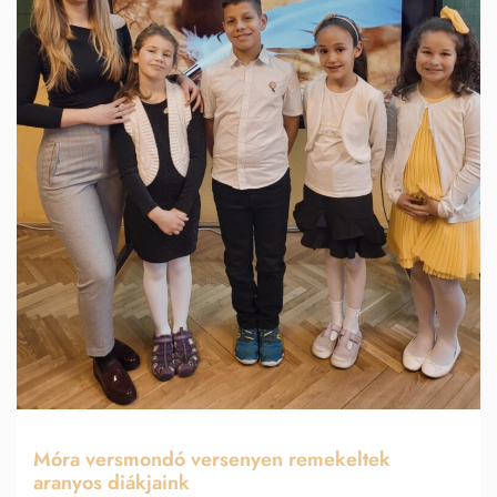
Móra versmondó versenyen remekeltek
aranyos diákjaink