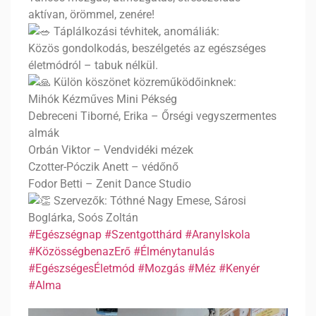
aktívan, örömmel, zenére!
Táplálkozási tévhitek, anomáliák:
Közös gondolkodás, beszélgetés az egészséges
életmódról – tabuk nélkül.
Külön köszönet közreműködőinknek:
Mihók Kézműves Mini Pékség
Debreceni Tiborné, Erika – Őrségi vegyszermentes
almák
Orbán Viktor – Vendvidéki mézek
Czotter-Póczik Anett – védőnő
Fodor Betti – Zenit Dance Studio
Szervezők: Tóthné Nagy Emese, Sárosi
Boglárka, Soós Zoltán
#Egészségnap
#Szentgotthárd
#AranyIskola
#KözösségbenazErő
#Élménytanulás
#EgészségesÉletmód
#Mozgás
#Méz
#Kenyér
#Alma