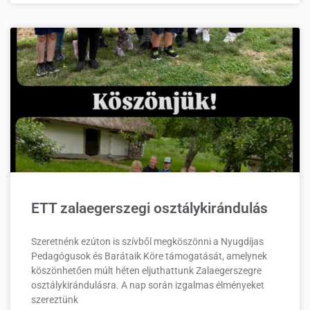
ETT zalaegerszegi osztálykirándulás
Szeretnénk ezúton is szívből megköszönni a Nyugdíjas
Pedagógusok és Barátaik Köre támogatását, amelynek
köszönhetően múlt héten eljuthattunk Zalaegerszegre
osztálykirándulásra. A nap során izgalmas élményeket
szereztünk