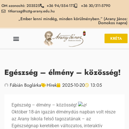
OM azonosító: 203525
+36 94/554-173
+36 30/311-5790
titkarsag@sztg-arany.edu.hu
„Ember lenni mindég, minden körülményben.” (Arany János:
Domokos napra)
KRÉTA
Egészség – élmény – közösség!
Fábián Boglárka
Hírek
2025-10-20
13:05
Egészség – élmény – közösség!
Október 18-án igazán élménydús napban volt része
az Arany Iskola felső tagozatának – az
Egészségnap keretében változatos, interaktív