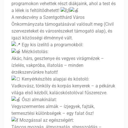
programokon vehettek részt diákjaink, ahol a test és
a lélek is feltöltődhetett!
A rendezvény a Szentgotthárd Város
Önkormányzata támogatásával valósult meg (Civil
szervezeteket és városrészeket támogató alap), és
igazi közösségi élménnyé vált.
Egy kis ízelítő a programokból:
Mézkóstolás:
Akác, hárs, gesztenye és vegyes virágmézek –
ízlelés, vakpróba, illatolás – minden
érzékszervünkre hatott!
Kenyérkészítés alapjai és kóstoló:
Vadkovász, tönköly és korpás kenyerek – a pékáruk
világa első kézből, kalácskóstolóval fűszerezve.
Őszi almakínálat:
Vegyszermentes almák – ízjegyek, fajták,
termesztési különbségek – egy falat ősz!
Mozgással az egészségért:
Táncos mozgás, átmozgatás, stresszoldás –