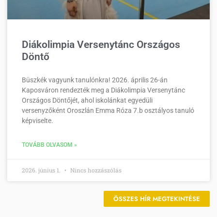
Diákolimpia Versenytánc Országos
Döntő
Büszkék vagyunk tanulónkra! 2026. április 26-án
Kaposváron rendezték meg a Diákolimpia Versenytánc
Országos Döntőjét, ahol iskolánkat egyedüli
versenyzőként Oroszlán Emma Róza 7.b osztályos tanuló
képviselte.
TOVÁBB OLVASOM »
2026. június 1.
Nincs hozzászólás
ÖSSZES HÍR MEGTEKINTÉSE