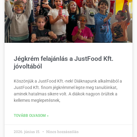
Jégkrém felajánlás a JustFood Kft.
jóvoltából
Köszönjük a JustFood Kft.-nek! Diáknapunk alkalmából a
JustFood Kft. finom jégkrémmel lepte meg tanulóinkat,
aminek hatalmas sikere volt. A diákok nagyon örültek a
kellemes meglepetésnek,
TOVÁBB OLVASOM »
2026. június 15.
Nincs hozzászólás