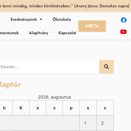
 lenni mindég, minden körülményben.” (Arany János: Domokos napra)
k
Eredményeink
Ökoiskola
KRÉTA
kumentumok
Alapítvány
Kapcsolat
aptár
2026. augusztus
h
K
s
c
p
s
v
1
2