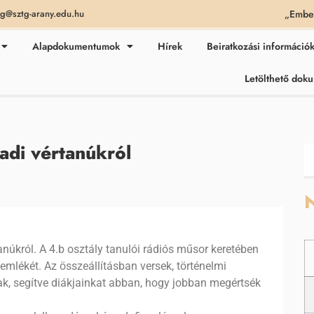
„Ember
ag@sztg-arany.edu.hu
Alapdokumentumok
Hírek
Beiratkozási információ
Letölthető do
di vértanúkról
N
úkról. A 4.b osztály tanulói rádiós műsor keretében
 emlékét. Az összeállításban versek, történelmi
ak, segítve diákjainkat abban, hogy jobban megértsék