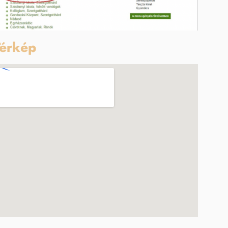
érkép