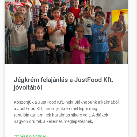
Jégkrém felajánlás a JustFood Kft.
jóvoltából
Köszönjük a JustFood Kft.-nek! Diáknapunk alkalmából
a JustFood Kft. finom jégkrémmel lepte meg
tanulóinkat, aminek hatalmas sikere volt. A diákok
nagyon örültek a kellemes meglepetésnek,
TOVÁBB OLVASOM »