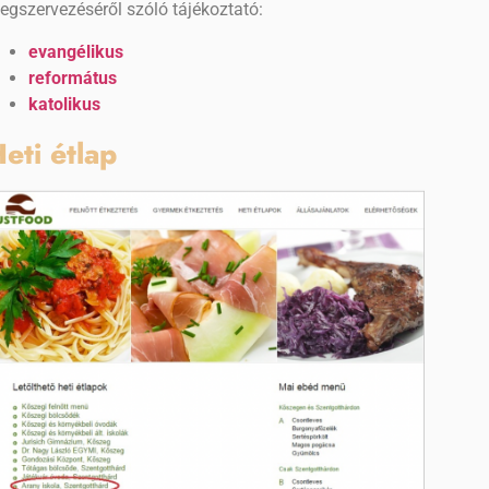
egszervezéséről szóló tájékoztató:
evangélikus
református
katolikus
eti étlap