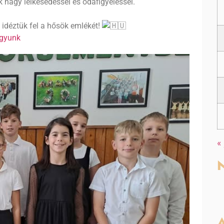
k nagy lelkesedéssel és odafigyeléssel.
idéztük fel a hősök emlékét!
gyunk
«
N
A