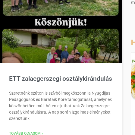
m
H
ETT zalaegerszegi osztálykirándulás
Szeretnénk ezúton is szívből megköszönni a Nyugdíjas
Pedagógusok és Barátaik Köre támogatását, amelynek
köszönhetően múlt héten eljuthattunk Zalaegerszegre
osztálykirándulásra. A nap során izgalmas élményeket
szereztünk
TOVÁBB OLVASOM »