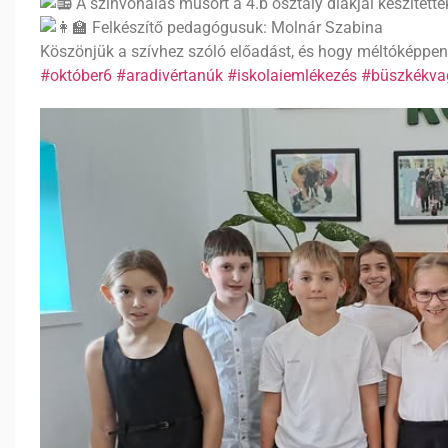
A színvonalas műsort a 4.b osztály diákjai készítetté
Felkészítő pedagógusuk: Molnár Szabina
Köszönjük a szívhez szóló előadást, és hogy méltóképpen 
#október6
#aradivértanúk
#iskolaiemlékezés
#büszkékva