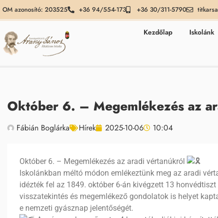
OM azonosító: 203525
+36 94/554-173
+36 30/311-5790
titkars
Kezdőlap
Iskolánk
Október 6. – Megemlékezés az ara
Fábián Boglárka
Hírek
2025-10-06
10:04
Október 6. – Megemlékezés az aradi vértanúkról
Iskolánkban méltó módon emlékeztünk meg az aradi vértan
idézték fel az 1849. október 6-án kivégzett 13 honvédtiszt
visszatekintés és megemlékező gondolatok is helyet kapt
e nemzeti gyásznap jelentőségét.