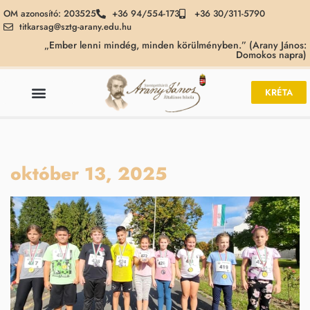
OM azonosító: 203525
+36 94/554-173
+36 30/311-5790
titkarsag@sztg-arany.edu.hu
„Ember lenni mindég, minden körülményben.” (Arany János:
Domokos napra)
KRÉTA
október 13, 2025