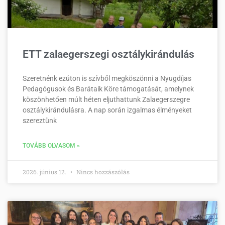
ETT zalaegerszegi osztálykirándulás
Szeretnénk ezúton is szívből megköszönni a Nyugdíjas
Pedagógusok és Barátaik Köre támogatását, amelynek
köszönhetően múlt héten eljuthattunk Zalaegerszegre
osztálykirándulásra. A nap során izgalmas élményeket
szereztünk
TOVÁBB OLVASOM »
2026. június 12.
Nincs hozzászólás