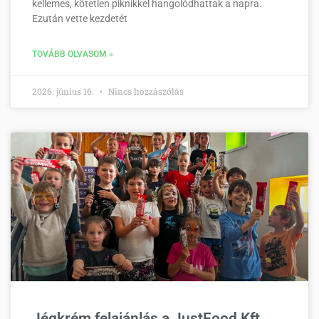
kellemes, kötetlen piknikkel hangolódhattak a napra.
Ezután vette kezdetét
TOVÁBB OLVASOM »
2026. június 16.
Nincs hozzászólás
Jégkrém felajánlás a JustFood Kft.