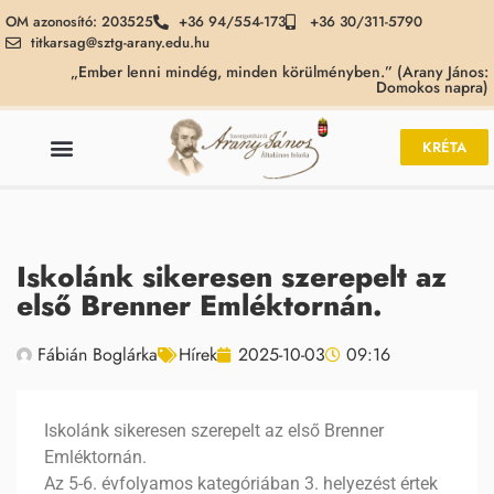
OM azonosító: 203525
+36 94/554-173
+36 30/311-5790
titkarsag@sztg-arany.edu.hu
„Ember lenni mindég, minden körülményben.” (Arany János:
Domokos napra)
KRÉTA
Iskolánk sikeresen szerepelt az
első Brenner Emléktornán.
Fábián Boglárka
Hírek
2025-10-03
09:16
Iskolánk sikeresen szerepelt az első Brenner
Emléktornán.
Az 5-6. évfolyamos kategóriában 3. helyezést értek