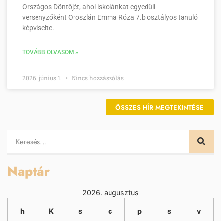
Országos Döntőjét, ahol iskolánkat egyedüli
versenyzőként Oroszlán Emma Róza 7.b osztályos tanuló
képviselte.
TOVÁBB OLVASOM »
2026. június 1.
Nincs hozzászólás
ÖSSZES HÍR MEGTEKINTÉSE
Naptár
2026. augusztus
h
K
s
c
p
s
v