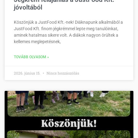
jóvoltából
Köszönjük a JustFood Kft.-nek! Diáknapunk alkalmából a
JustFood Kft. finom jégkrémmel lepte meg tanulóinkat,
aminek hatalmas sikere volt. A diákok nagyon örültek a
kellemes meglepetésnek,
TOVÁBB OLVASOM »
2026. június 15.
Nincs hozzászólás