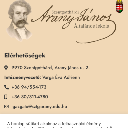
Elérhetőségek
9970 Szentgotthárd, Arany János u. 2.
Intézményvezető:
Varga Éva Adrienn
+36 94/554-173
+36 30/311-4780
igazgato@sztg-arany.edu.hu
Titkárság:
Kimmel Kinga
A honlap sütiket alkalmaz a felhasználói élmény
+36 30/311-5790