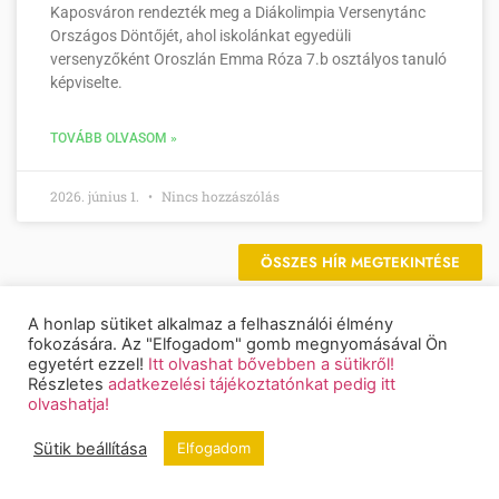
Kaposváron rendezték meg a Diákolimpia Versenytánc
Országos Döntőjét, ahol iskolánkat egyedüli
versenyzőként Oroszlán Emma Róza 7.b osztályos tanuló
képviselte.
TOVÁBB OLVASOM »
2026. június 1.
Nincs hozzászólás
ÖSSZES HÍR MEGTEKINTÉSE
A honlap sütiket alkalmaz a felhasználói élmény
fokozására. Az "Elfogadom" gomb megnyomásával Ön
egyetért ezzel!
Itt olvashat bővebben a sütikről!
Részletes
adatkezelési tájékoztatónkat pedig itt
Naptár
olvashatja!
Sütik beállítása
Elfogadom
2026. augusztus
h
K
s
c
p
s
v