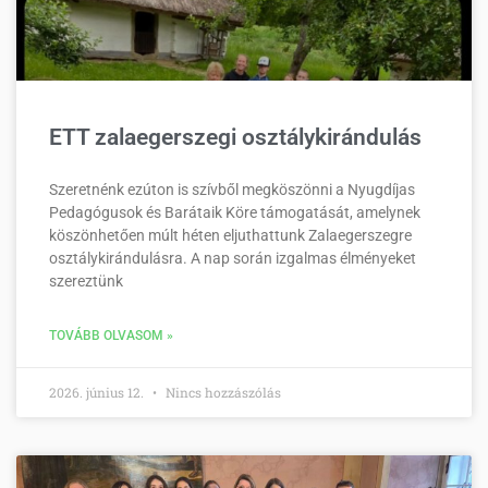
ETT zalaegerszegi osztálykirándulás
Szeretnénk ezúton is szívből megköszönni a Nyugdíjas
Pedagógusok és Barátaik Köre támogatását, amelynek
köszönhetően múlt héten eljuthattunk Zalaegerszegre
osztálykirándulásra. A nap során izgalmas élményeket
szereztünk
TOVÁBB OLVASOM »
2026. június 12.
Nincs hozzászólás