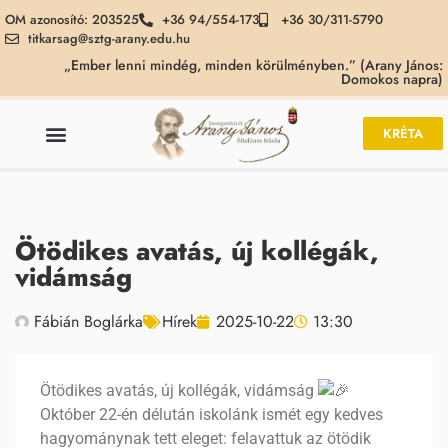
OM azonosító: 203525
+36 94/554-173
+36 30/311-5790
titkarsag@sztg-arany.edu.hu
„Ember lenni mindég, minden körülményben.” (Arany János:
Domokos napra)
KRÉTA
Ötödikes avatás, új kollégák,
vidámság
Fábián Boglárka
Hírek
2025-10-22
13:30
Ötödikes avatás, új kollégák, vidámság
Október 22-én délután iskolánk ismét egy kedves
hagyománynak tett eleget: felavattuk az ötödik