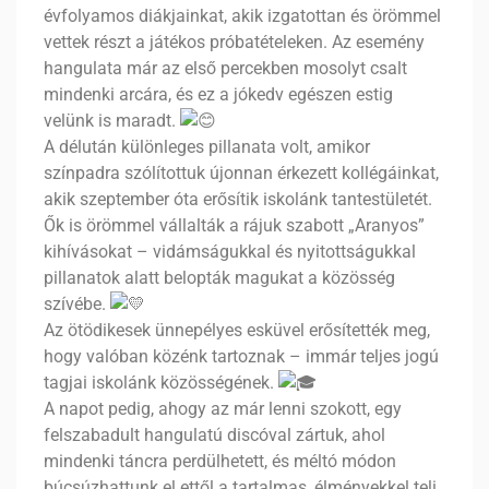
évfolyamos diákjainkat, akik izgatottan és örömmel
vettek részt a játékos próbatételeken. Az esemény
hangulata már az első percekben mosolyt csalt
mindenki arcára, és ez a jókedv egészen estig
velünk is maradt.
A délután különleges pillanata volt, amikor
színpadra szólítottuk újonnan érkezett kollégáinkat,
akik szeptember óta erősítik iskolánk tantestületét.
Ők is örömmel vállalták a rájuk szabott „Aranyos”
kihívásokat – vidámságukkal és nyitottságukkal
pillanatok alatt belopták magukat a közösség
szívébe.
Az ötödikesek ünnepélyes esküvel erősítették meg,
hogy valóban közénk tartoznak – immár teljes jogú
tagjai iskolánk közösségének.
A napot pedig, ahogy az már lenni szokott, egy
felszabadult hangulatú discóval zártuk, ahol
mindenki táncra perdülhetett, és méltó módon
búcsúzhattunk el ettől a tartalmas, élményekkel teli