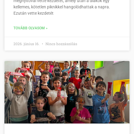
megnyitóval vette kezdetét, amely után a diákok egy
kellemes, kötetlen piknikkel hangolódhattak a napra.
Ezután vette kezdetét
TOVÁBB OLVASOM »
2026. június 16.
Nincs hozzászólás