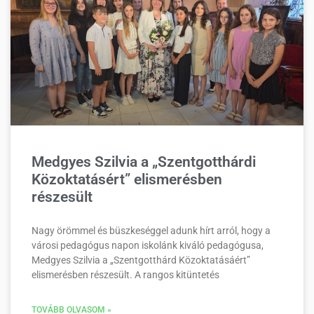
Medgyes Szilvia a „Szentgotthárdi
Közoktatásért” elismerésben
részesült
Nagy örömmel és büszkeséggel adunk hírt arról, hogy a
városi pedagógus napon iskolánk kiváló pedagógusa,
Medgyes Szilvia a „Szentgotthárd Közoktatásáért”
elismerésben részesült. A rangos kitüntetés
TOVÁBB OLVASOM »