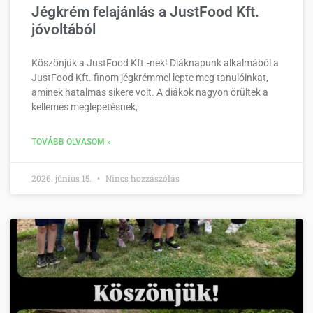
Jégkrém felajánlás a JustFood Kft.
jóvoltából
Köszönjük a JustFood Kft.-nek! Diáknapunk alkalmából a
JustFood Kft. finom jégkrémmel lepte meg tanulóinkat,
aminek hatalmas sikere volt. A diákok nagyon örültek a
kellemes meglepetésnek,
TOVÁBB OLVASOM »
2026. június 15.
Nincs hozzászólás