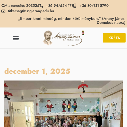
OM azonosító: 203525
+36 94/554-173
+36 30/311-5790
titkarsag@sztg-arany.edu.hu
„Ember lenni mindég, minden körülményben.” (Arany János:
Domokos napra)
KRÉTA
december 1, 2025