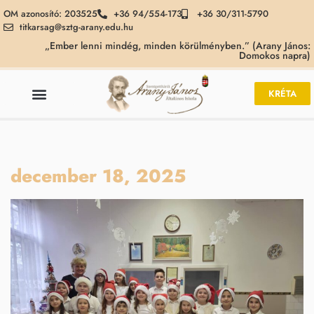
OM azonosító: 203525
+36 94/554-173
+36 30/311-5790
titkarsag@sztg-arany.edu.hu
„Ember lenni mindég, minden körülményben.” (Arany János:
Domokos napra)
KRÉTA
december 18, 2025