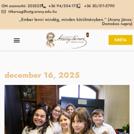
OM azonosító: 203525
+36 94/554-173
+36 30/311-5790
titkarsag@sztg-arany.edu.hu
„Ember lenni mindég, minden körülményben.” (Arany János:
Domokos napra)
KRÉTA
december 16, 2025