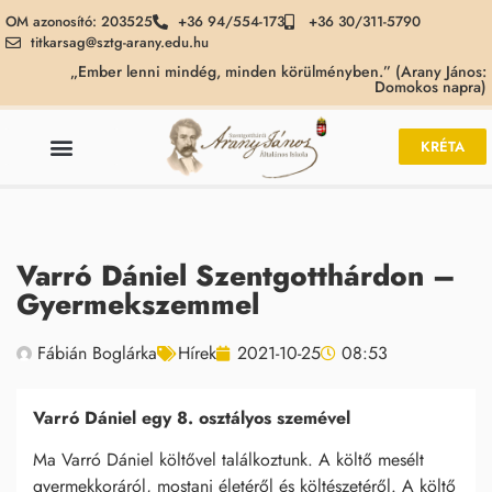
OM azonosító: 203525
+36 94/554-173
+36 30/311-5790
titkarsag@sztg-arany.edu.hu
„Ember lenni mindég, minden körülményben.” (Arany János:
Domokos napra)
KRÉTA
Varró Dániel Szentgotthárdon –
Gyermekszemmel
Fábián Boglárka
Hírek
2021-10-25
08:53
Varró Dániel egy 8. osztályos szemével
Ma Varró Dániel költővel találkoztunk. A költő mesélt
gyermekkoráról, mostani életéről és költészetéről. A költő