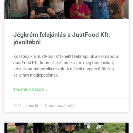
Jégkrém felajánlás a JustFood Kft.
jóvoltából
Köszönjük a JustFood Kft.-nek! Diáknapunk alkalmából a
JustFood Kft. finom jégkrémmel lepte meg tanulóinkat,
aminek hatalmas sikere volt. A diákok nagyon örültek a
kellemes meglepetésnek,
TOVÁBB OLVASOM »
2026. június 15.
Nincs hozzászólás