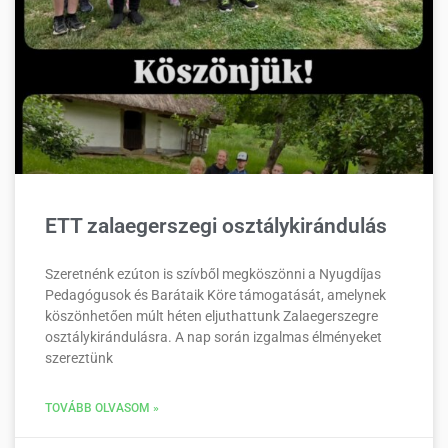
ETT zalaegerszegi osztálykirándulás
Szeretnénk ezúton is szívből megköszönni a Nyugdíjas
Pedagógusok és Barátaik Köre támogatását, amelynek
köszönhetően múlt héten eljuthattunk Zalaegerszegre
osztálykirándulásra. A nap során izgalmas élményeket
szereztünk
TOVÁBB OLVASOM »