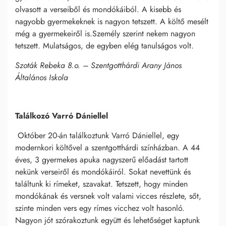
olvasott a verseiből és mondókáiból. A kisebb és
nagyobb gyermekeknek is nagyon tetszett. A költő mesélt
még a gyermekeiről is.Személy szerint nekem nagyon
tetszett. Mulatságos, de egyben elég tanulságos volt.
Szoták Rebeka 8.o. – Szentgotthárdi Arany János
Általános Iskola
Találkozó Varró Dániellel
Október 20-án találkoztunk Varró Dániellel, egy
modernkori költővel a szentgotthárdi színházban. A 44
éves, 3 gyermekes apuka nagyszerű előadást tartott
nekünk verseiről és mondókáiról. Sokat nevettünk és
találtunk ki rímeket, szavakat. Tetszett, hogy minden
mondókának és versnek volt valami vicces részlete, sőt,
szinte minden vers egy rímes vicchez volt hasonló.
Nagyon jót szórakoztunk együtt és lehetőséget kaptunk