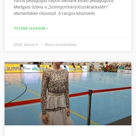
városi pedagógus napon iskolánk kiváló pedagógusa,
Medgyes Szilvia a „Szentgotthárd Közoktatásáért”
elismerésben részesült. A rangos kitüntetés
TOVÁBB OLVASOM »
2026. június 9.
Nincs hozzászólás