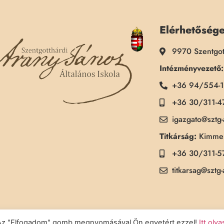
Elérhetőség
9970 Szentgot
Intézményvezető:
+36 94/554-
+36 30/311-4
igazgato@sztg
Titkárság:
Kimmel
+36 30/311-5
titkarsag@sztg
a. Az "Elfogadom" gomb megnyomásával Ön egyetért ezzel!
Itt olv