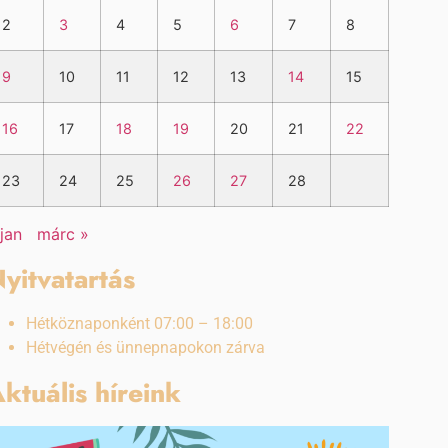
2
3
4
5
6
7
8
9
10
11
12
13
14
15
16
17
18
19
20
21
22
23
24
25
26
27
28
 jan
márc »
yitvatartás
Hétköznaponként 07:00 – 18:00
Hétvégén és ünnepnapokon zárva
ktuális híreink