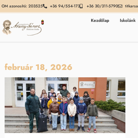
OM azonosító: 203525
+36 94/554-173
+36 30/311-5790
titkars
Kezdőlap
Iskolánk
február 18, 2026