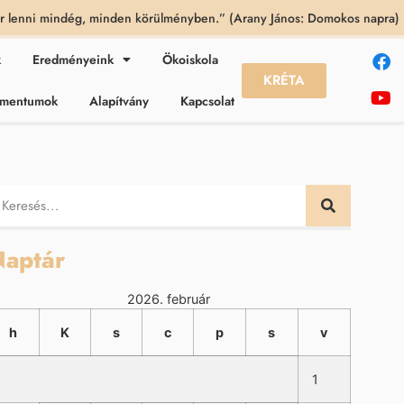
 lenni mindég, minden körülményben.” (Arany János: Domokos napra)
k
Eredményeink
Ökoiskola
KRÉTA
kumentumok
Alapítvány
Kapcsolat
aptár
2026. február
h
K
s
c
p
s
v
1