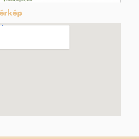
érkép