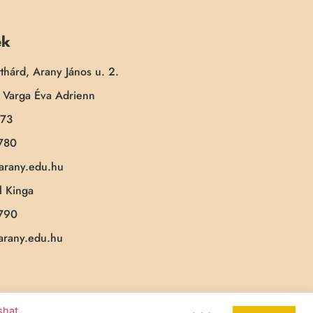
ek
thárd, Arany János u. 2.
Varga Éva Adrienn
173
780
-arany.edu.hu
 Kinga
790
-arany.edu.hu
ashat