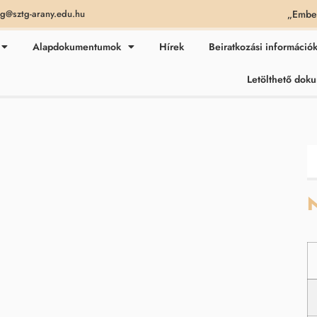
„Ember
ag@sztg-arany.edu.hu
Alapdokumentumok
Hírek
Beiratkozási információ
Letölthető do
N