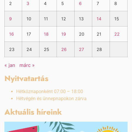
2
3
4
5
6
7
8
9
10
11
12
13
14
15
16
17
18
19
20
21
22
23
24
25
26
27
28
« jan
márc »
Nyitvatartás
Hétköznaponként 07:00 – 18:00
Hétvégén és ünnepnapokon zárva
Aktuális híreink