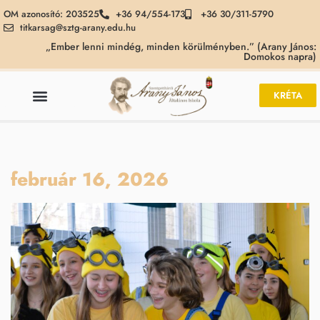
OM azonosító: 203525
+36 94/554-173
+36 30/311-5790
titkarsag@sztg-arany.edu.hu
„Ember lenni mindég, minden körülményben.” (Arany János:
Domokos napra)
KRÉTA
február 16, 2026