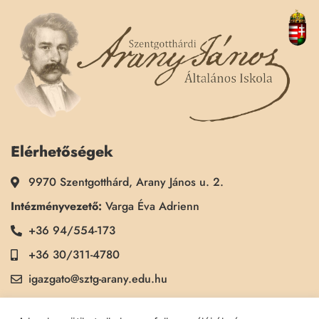
Elérhetőségek
9970 Szentgotthárd, Arany János u. 2.
Intézményvezető:
Varga Éva Adrienn
+36 94/554-173
+36 30/311-4780
igazgato@sztg-arany.edu.hu
Titkárság:
Kimmel Kinga