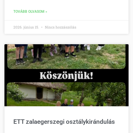
TOVÁBB OLVASOM »
2026. június 15.
Nincs hozzászólás
ETT zalaegerszegi osztálykirándulás