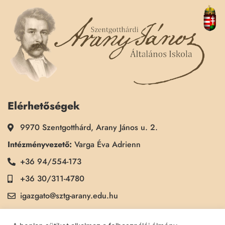
Elérhetőségek
9970 Szentgotthárd, Arany János u. 2.
Intézményvezető:
Varga Éva Adrienn
+36 94/554-173
+36 30/311-4780
igazgato@sztg-arany.edu.hu
Titkárság:
Kimmel Kinga