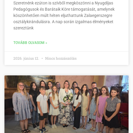
Szeretnénk ezúton is szívből megköszönni a Nyugdíjas
Pedagógusok és Barátaik Köre támogatását, amelynek
köszönhetően múlt héten eljuthattunk Zalaegerszegre
osztálykirándulásra. A nap során izgalmas élményeket
szereztünk
TOVÁBB OLVASOM »
2026. június 12.
Nincs hozzászólás