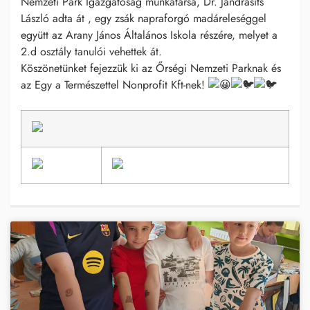
Nemzeti Park Igazgatóság munkatársa, Dr. Jandrasits
László adta át , egy zsák napraforgó madáreleséggel
együtt az Arany János Általános Iskola részére, melyet a
2.d osztály tanulói vehettek át.
Köszönetünket fejezzük ki az Őrségi Nemzeti Parknak és
az Egy a Természettel Nonprofit Kft-nek!