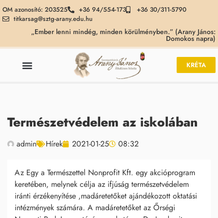
OM azonosító: 203525
+36 94/554-173
+36 30/311-5790
titkarsag@sztg-arany.edu.hu
„Ember lenni mindég, minden körülményben.” (Arany János:
Domokos napra)
KRÉTA
Természetvédelem az iskolában
admin
Hírek
2021-01-25
08:32
Az Egy a Természettel Nonprofit Kft. egy akcióprogram
keretében, melynek célja az ifjúság természetvédelem
iránti érzékenyítése ,madáretetőket ajándékozott oktatási
intézmények számára. A madáretetőket az Őrségi