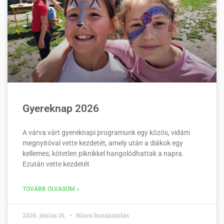
Gyereknap 2026
A várva várt gyereknapi programunk egy közös, vidám
megnyitóval vette kezdetét, amely után a diákok egy
kellemes, kötetlen piknikkel hangolódhattak a napra.
Ezután vette kezdetét
TOVÁBB OLVASOM »
2026. június 16.
Nincs hozzászólás