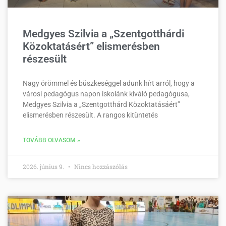
Medgyes Szilvia a „Szentgotthárdi
Közoktatásért” elismerésben
részesült
Nagy örömmel és büszkeséggel adunk hírt arról, hogy a
városi pedagógus napon iskolánk kiváló pedagógusa,
Medgyes Szilvia a „Szentgotthárd Közoktatásáért”
elismerésben részesült. A rangos kitüntetés
TOVÁBB OLVASOM »
2026. június 9.
Nincs hozzászólás