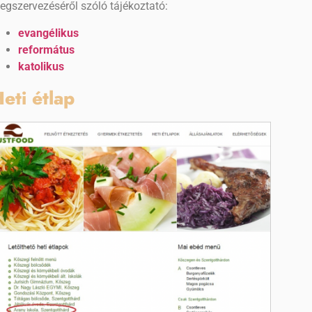
egszervezéséről szóló tájékoztató:
evangélikus
református
katolikus
eti étlap