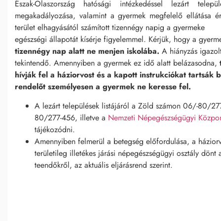
Észak-Olaszország hatósági intézkedéssel lezárt telep
megakadályozása, valamint a gyermek megfelelő ellátása érde
terület elhagyásától számított tizennégy napig a gyermeke
egészségi állapotát kísérje figyelemmel. Kérjük, hogy a gyer
tizennégy nap alatt ne menjen iskolába.
A hiányzás igazol
tekintendő. Amennyiben a gyermek ez idő alatt belázasodna,
hívják fel a háziorvost és a kapott instrukciókat tartsák b
rendelőt személyesen a gyermek ne keresse fel.
A lezárt települések listájáról a Zöld számon 06/-80/2
80/277-456, illetve a
Nemzeti Népegészségügyi Közpon
tájékozódni.
Amennyiben felmerül a betegség előfordulása, a háziorvo
területileg illetékes járási népegészségügyi osztály dönt 
teendőkről, az aktuális eljárásrend szerint.