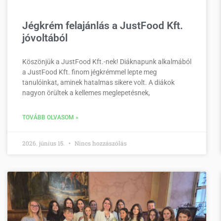
Jégkrém felajánlás a JustFood Kft.
jóvoltából
Köszönjük a JustFood Kft.-nek! Diáknapunk alkalmából
a JustFood Kft. finom jégkrémmel lepte meg
tanulóinkat, aminek hatalmas sikere volt. A diákok
nagyon örültek a kellemes meglepetésnek,
TOVÁBB OLVASOM »
2026. június 15.
Nincs hozzászólás