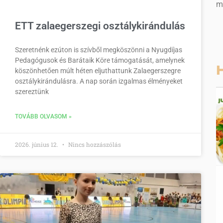
m
ETT zalaegerszegi osztálykirándulás
Szeretnénk ezúton is szívből megköszönni a Nyugdíjas
Pedagógusok és Barátaik Köre támogatását, amelynek
H
köszönhetően múlt héten eljuthattunk Zalaegerszegre
osztálykirándulásra. A nap során izgalmas élményeket
szereztünk
TOVÁBB OLVASOM »
2026. június 12.
Nincs hozzászólás