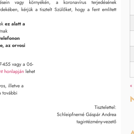
ülésein vagy környékén, a koronavírus terjedésének
kében, kérjük a tisztelt Szülőket, hogy a fent említett
mek
ez alatt a
tnak
telefonon
e, az orvosi
77-455 vagy a 06-
t honlapján
lehet
s, illetve a
«
a további
N
Tisztelettel:
Schleipfnerné Gáspár Andrea
tagintézmény-vezető
A