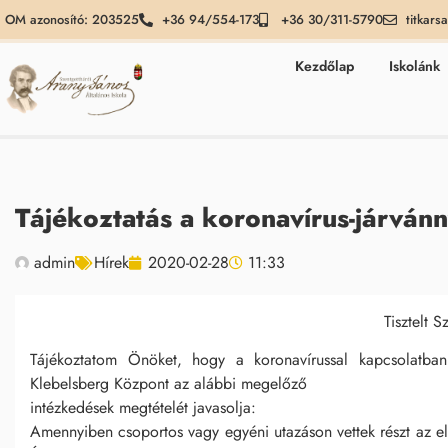
OM azonosító: 203525
+36 94/554-173
+36 30/311-5790
titkars
Kezdőlap
Iskolánk
Tájékoztatás a koronavírus-járván
admin
Hírek
2020-02-28
11:33
Tisztelt S
Tájékoztatom Önöket, hogy a koronavírussal kapcsolatb
Klebelsberg Központ az alábbi megelőző
intézkedések megtételét javasolja:
Amennyiben csoportos vagy egyéni utazáson vettek részt az elm