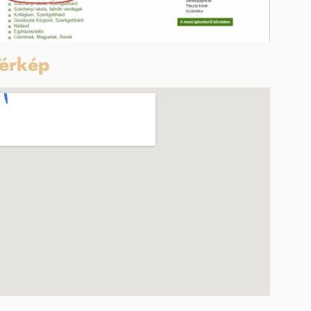
érkép