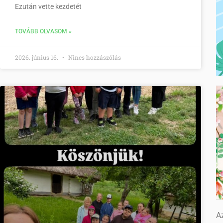
Ezután vette kezdetét
TOVÁBB OLVASOM »
2026. június 16.
Nincs hozzászólás
Az