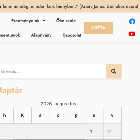
 lenni mindég, minden körülményben.” (Arany János: Domokos napra)
k
Eredményeink
Ökoiskola
KRÉTA
kumentumok
Alapítvány
Kapcsolat
aptár
2026. augusztus
h
K
s
c
p
s
v
1
2