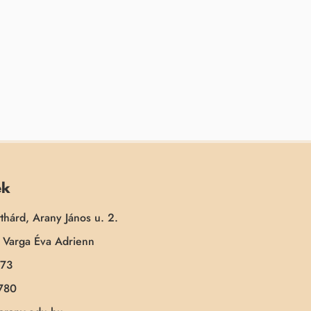
ek
thárd, Arany János u. 2.
Varga Éva Adrienn
173
780