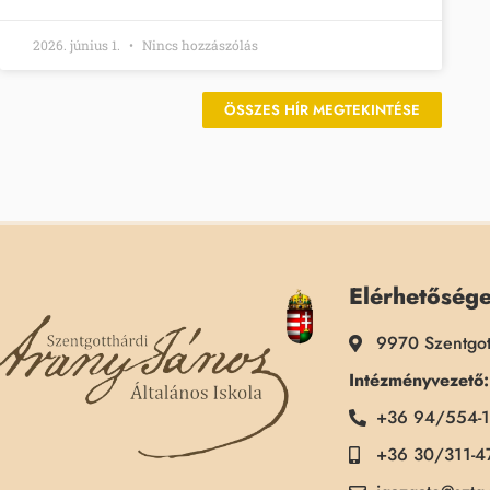
2026. június 1.
Nincs hozzászólás
ÖSSZES HÍR MEGTEKINTÉSE
Elérhetőség
9970 Szentgot
Intézményvezető:
+36 94/554-
+36 30/311-4