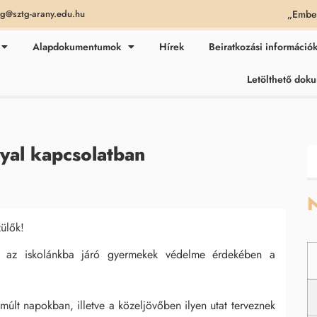
„Ember
ag@sztg-arany.edu.hu
Alapdokumentumok
Hírek
Beiratkozási információ
Letölthető do
nyal kapcsolatban
N
zülők!
an az iskolánkba járó gyermekek védelme érdekében a
últ napokban, illetve a közeljövőben ilyen utat terveznek