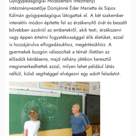
Gyógypedagógiai Módszertani Intézmény)
intézményvezetője Domjánné Éder Marietta és Sipos
Kálmán gyógypedagógus látogattak el. A két szakember
interaktív módon építette fel az érzékenyítő órát és beszélt
bővebben azokról az emberekről, akik testi, érzékszervi
vagy éppen értelmi fogyatékossággal élik életüket, ezzel
is hozzájárulva elfogadásukhoz, megértésükhöz. A
gyermekek buzgón válaszoltak a témát illetően az
előadók kérdéseire, majd néhány játékon keresztül
megismerkedhettek azzal, milyen lehet például látás
nélkül, külső segítséggel elvégezni egy adott feladatot.