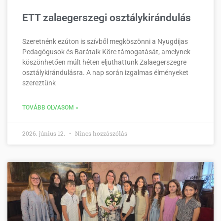
ETT zalaegerszegi osztálykirándulás
Szeretnénk ezúton is szívből megköszönni a Nyugdíjas
Pedagógusok és Barátaik Köre támogatását, amelynek
köszönhetően múlt héten eljuthattunk Zalaegerszegre
osztálykirándulásra. A nap során izgalmas élményeket
szereztünk
TOVÁBB OLVASOM »
2026. június 12.
Nincs hozzászólás