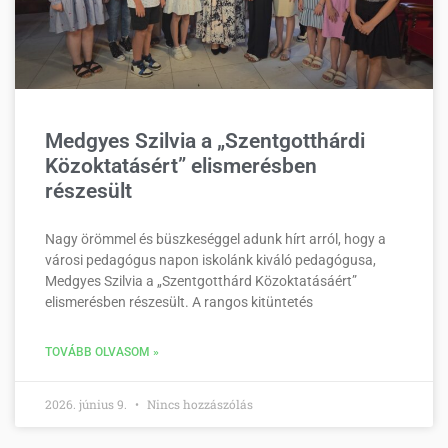
Medgyes Szilvia a „Szentgotthárdi
Közoktatásért” elismerésben
részesült
Nagy örömmel és büszkeséggel adunk hírt arról, hogy a
városi pedagógus napon iskolánk kiváló pedagógusa,
Medgyes Szilvia a „Szentgotthárd Közoktatásáért”
elismerésben részesült. A rangos kitüntetés
TOVÁBB OLVASOM »
2026. június 9.
Nincs hozzászólás