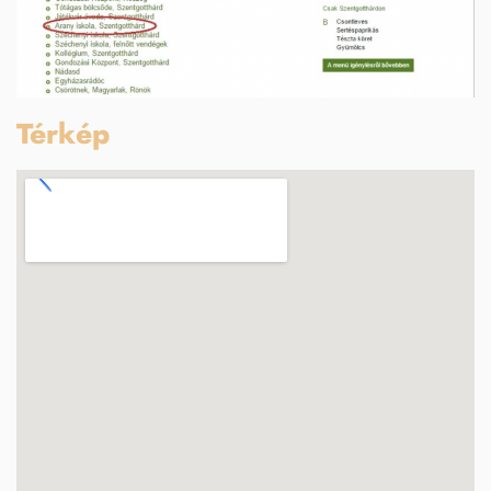
Térkép