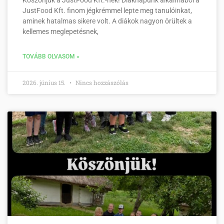
JustFood Kft. finom jégkrémmel lepte meg tanulóinkat,
aminek hatalmas sikere volt. A diákok nagyon örültek a
kellemes meglepetésnek,
TOVÁBB OLVASOM »
2026. június 15.
Nincs hozzászólás