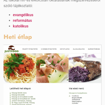
Az iskolai hit- és erkölcstan oktatásának megszervezéséről
szóló tájékoztató:
evangélikus
református
katolikus
Heti étlap