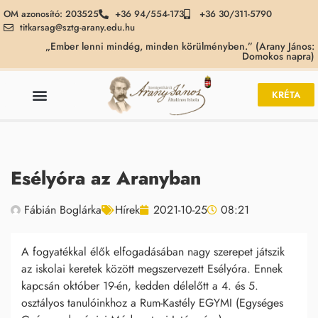
OM azonosító: 203525
+36 94/554-173
+36 30/311-5790
titkarsag@sztg-arany.edu.hu
„Ember lenni mindég, minden körülményben.” (Arany János:
Domokos napra)
KRÉTA
Esélyóra az Aranyban
Fábián Boglárka
Hírek
2021-10-25
08:21
A fogyatékkal élők elfogadásában nagy szerepet játszik
az iskolai keretek között megszervezett Esélyóra. Ennek
kapcsán október 19-én, kedden délelőtt a 4. és 5.
osztályos tanulóinkhoz a Rum-Kastély EGYMI (Egységes