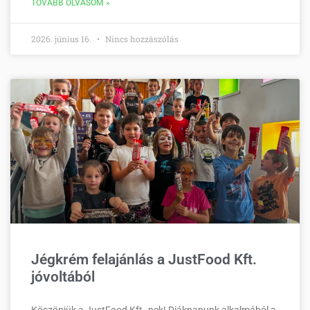
TOVÁBB OLVASOM »
2026. június 16.
Nincs hozzászólás
Jégkrém felajánlás a JustFood Kft.
jóvoltából
Köszönjük a JustFood Kft.-nek! Diáknapunk alkalmából a