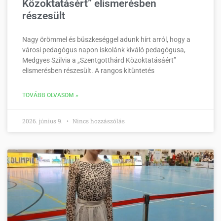
Közoktatásért” elismerésben
részesült
Nagy örömmel és büszkeséggel adunk hírt arról, hogy a
városi pedagógus napon iskolánk kiváló pedagógusa,
Medgyes Szilvia a „Szentgotthárd Közoktatásáért”
elismerésben részesült. A rangos kitüntetés
TOVÁBB OLVASOM »
2026. június 9.
Nincs hozzászólás