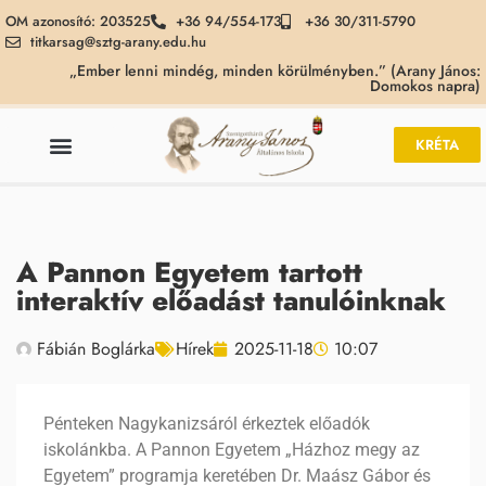
OM azonosító: 203525
+36 94/554-173
+36 30/311-5790
titkarsag@sztg-arany.edu.hu
„Ember lenni mindég, minden körülményben.” (Arany János:
Domokos napra)
KRÉTA
A Pannon Egyetem tartott
interaktív előadást tanulóinknak
Fábián Boglárka
Hírek
2025-11-18
10:07
Pénteken Nagykanizsáról érkeztek előadók
iskolánkba. A Pannon Egyetem „Házhoz megy az
Egyetem” programja keretében Dr. Maász Gábor és