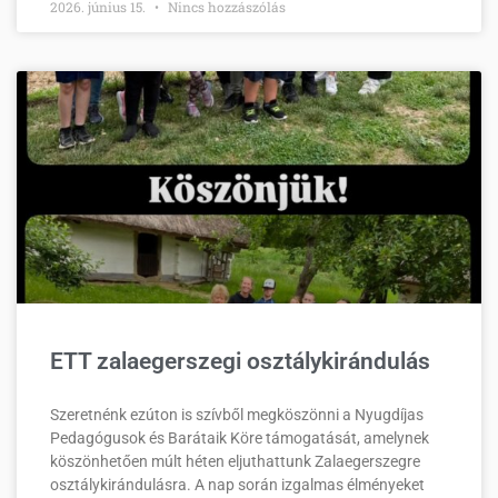
2026. június 15.
Nincs hozzászólás
ETT zalaegerszegi osztálykirándulás
Szeretnénk ezúton is szívből megköszönni a Nyugdíjas
Pedagógusok és Barátaik Köre támogatását, amelynek
köszönhetően múlt héten eljuthattunk Zalaegerszegre
osztálykirándulásra. A nap során izgalmas élményeket