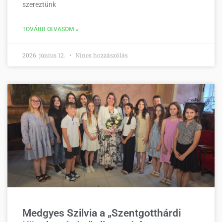
szereztünk
TOVÁBB OLVASOM »
2026. június 12.
Nincs hozzászólás
Medgyes Szilvia a „Szentgotthárdi