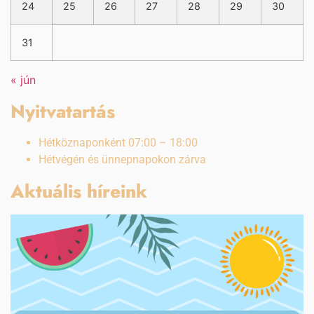
24
25
26
27
28
29
30
31
« jún
Nyitvatartás
Hétköznaponként 07:00 – 18:00
Hétvégén és ünnepnapokon zárva
Aktuális híreink