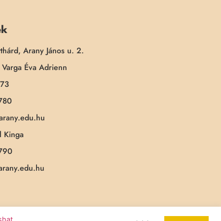
ek
thárd, Arany János u. 2.
Varga Éva Adrienn
173
780
-arany.edu.hu
 Kinga
790
-arany.edu.hu
ashat