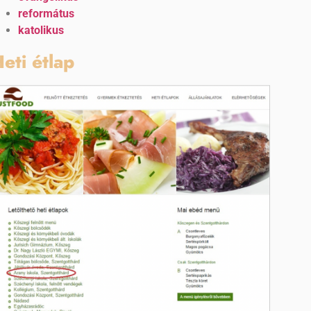
református
katolikus
eti étlap