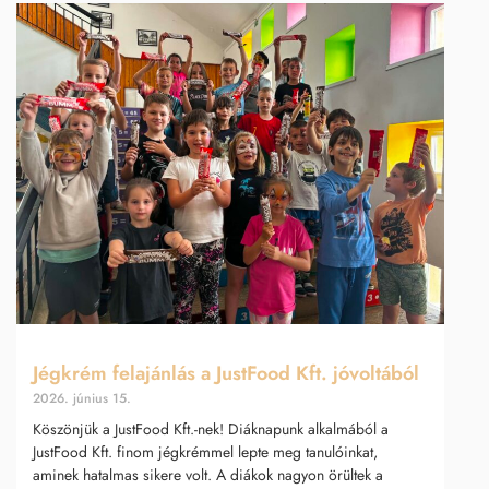
Jégkrém felajánlás a JustFood Kft. jóvoltából
2026. június 15.
Köszönjük a JustFood Kft.-nek! Diáknapunk alkalmából a
JustFood Kft. finom jégkrémmel lepte meg tanulóinkat,
aminek hatalmas sikere volt. A diákok nagyon örültek a