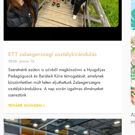
ETT zalaegerszegi osztálykirándulás
2026. június 12.
Szeretnénk ezúton is szívből megköszönni a Nyugdíjas
Pedagógusok és Barátaik Köre támogatását, amelynek
köszönhetően múlt héten eljuthattunk Zalaegerszegre
osztálykirándulásra. A nap során izgalmas élményeket
szereztünk
TOVÁBB OLVASOM »
Az
m