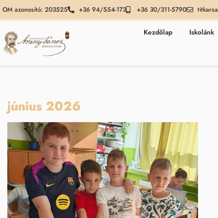
OM azonosító: 203525
+36 94/554-173
+36 30/311-5790
titkars
Kezdőlap
Iskolánk
június 2026