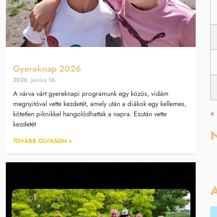
Gyereknap 2026
2026. június 16.
A várva várt gyereknapi programunk egy közös, vidám
megnyitóval vette kezdetét, amely után a diákok egy kellemes,
«
kötetlen piknikkel hangolódhattak a napra. Ezután vette
kezdetét
N
TOVÁBB OLVASOM »
A