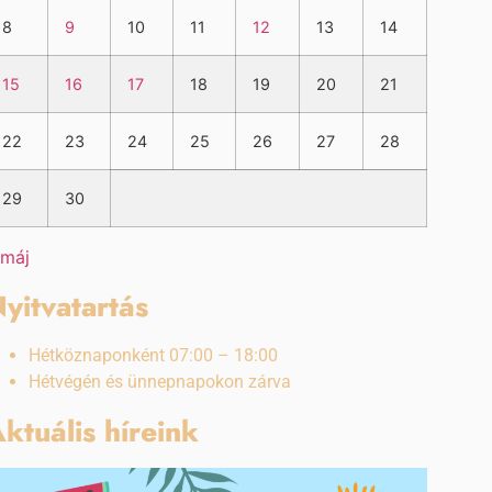
8
9
10
11
12
13
14
15
16
17
18
19
20
21
22
23
24
25
26
27
28
29
30
 máj
yitvatartás
Hétköznaponként 07:00 – 18:00
Hétvégén és ünnepnapokon zárva
ktuális híreink