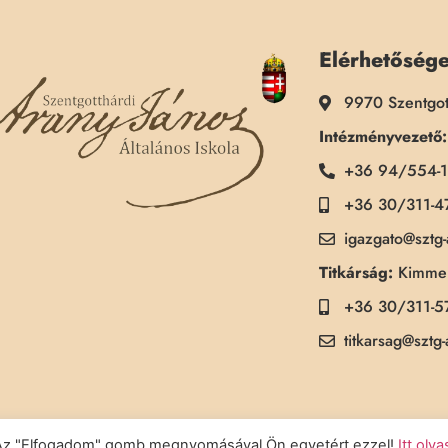
Elérhetőség
9970 Szentgot
Intézményvezető:
+36 94/554-
+36 30/311-4
igazgato@sztg
Titkárság:
Kimmel
+36 30/311-5
titkarsag@sztg
a. Az "Elfogadom" gomb megnyomásával Ön egyetért ezzel!
Itt olv