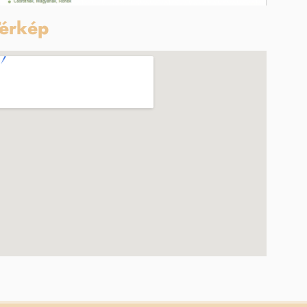
érkép