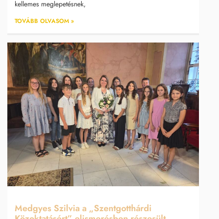
kellemes meglepetésnek,
TOVÁBB OLVASOM »
Medgyes Szilvia a „Szentgotthárdi
Közoktatásért” elismerésben részesült