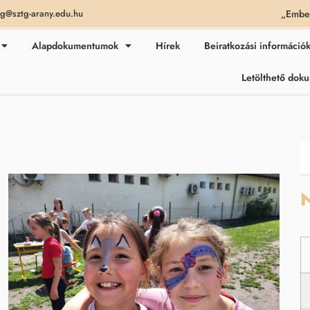
„Ember
ag@sztg-arany.edu.hu
Alapdokumentumok
Hírek
Beiratkozási információ
Letölthető do
N