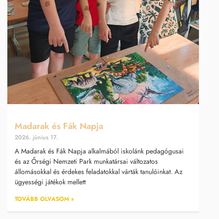
Madarak és Fák Napja
2026. június 17.
A Madarak és Fák Napja alkalmából iskolánk pedagógusai
és az Őrségi Nemzeti Park munkatársai változatos
állomásokkal és érdekes feladatokkal várták tanulóinkat. Az
ügyességi játékok mellett
TOVÁBB OLVASOM »