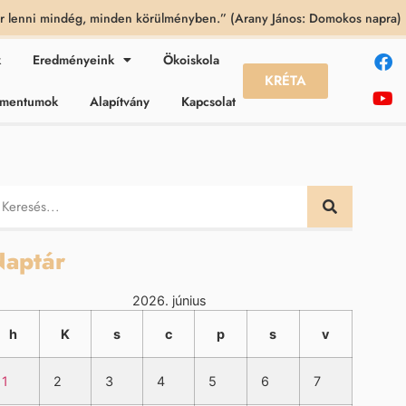
 lenni mindég, minden körülményben.” (Arany János: Domokos napra)
k
Eredményeink
Ökoiskola
KRÉTA
kumentumok
Alapítvány
Kapcsolat
aptár
2026. június
h
K
s
c
p
s
v
1
2
3
4
5
6
7