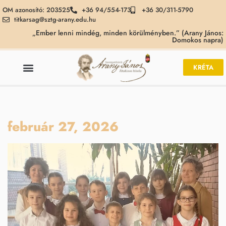
OM azonosító: 203525
+36 94/554-173
+36 30/311-5790
titkarsag@sztg-arany.edu.hu
„Ember lenni mindég, minden körülményben.” (Arany János:
Domokos napra)
KRÉTA
február 27, 2026