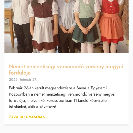
Német nemzetiségi versmondó verseny megyei
fordulója
2026. február 27.
Február 26-án került megrendezésre a Savaria Egyetemi
Központban a német nemzetiségi versmondó verseny megyei
fordulója, melyen két korcsoportban 11 tanuló képviselte
iskolánkat, akik a következő
TOVÁBB OLVASOM »