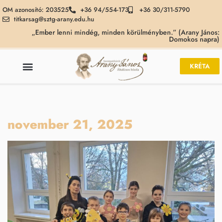
OM azonosító: 203525
+36 94/554-173
+36 30/311-5790
titkarsag@sztg-arany.edu.hu
„Ember lenni mindég, minden körülményben.” (Arany János:
Domokos napra)
KRÉTA
november 21, 2025