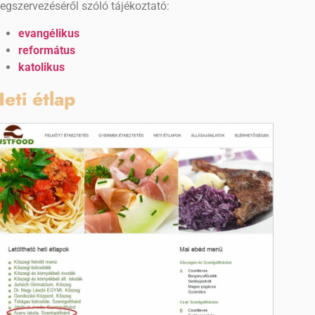
egszervezéséről szóló tájékoztató:
evangélikus
református
katolikus
eti étlap