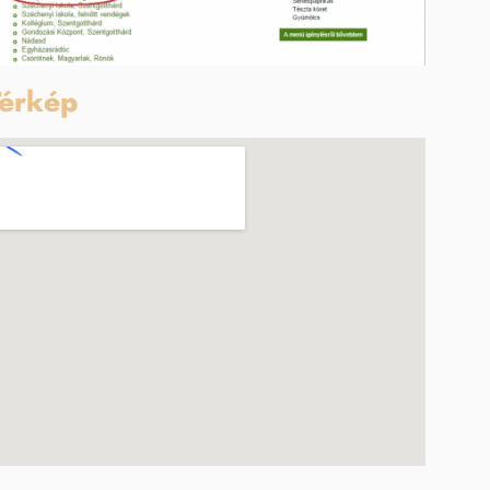
érkép