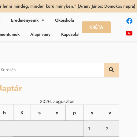
 lenni mindég, minden körülményben.” (Arany János: Domokos napra)
k
Eredményeink
Ökoiskola
KRÉTA
kumentumok
Alapítvány
Kapcsolat
aptár
2026. augusztus
h
K
s
c
p
s
v
1
2