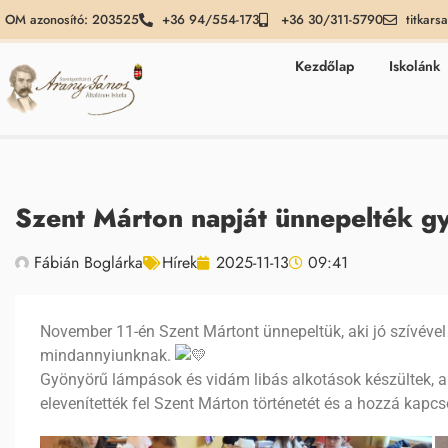
OM azonosító: 203525
+36 94/554-173
+36 30/311-5790
titkars
Kezdőlap
Iskolánk
Szent Márton napját ünnepelték g
Fábián Boglárka
Hírek
2025-11-13
09:41
November 11-én Szent Mártont ünnepeltük, aki jó szívével
mindannyiunknak.
Gyönyörű lámpások és vidám libás alkotások készültek, 
elevenítették fel Szent Márton történetét és a hozzá ka