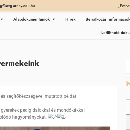
„Ember
ag@sztg-arany.edu.hu
Alapdokumentumok
Hírek
Beiratkozási információ
Letölthető do
yermekeink
N
 és segítőkészségével mutatott példát
a gyerekek pedig dalokkal és mondókákkal
pcsolódó hagyományokat.