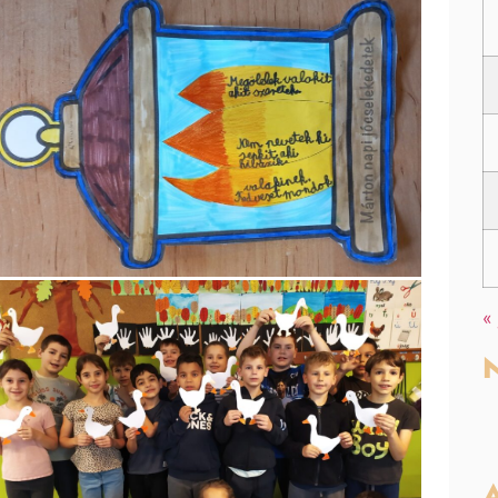
«
N
A