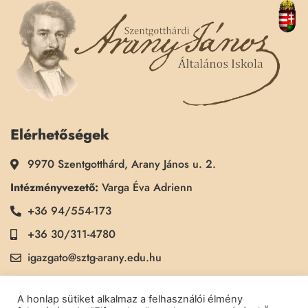
Elérhetőségek
9970 Szentgotthárd, Arany János u. 2.
Intézményvezető:
Varga Éva Adrienn
+36 94/554-173
+36 30/311-4780
igazgato@sztg-arany.edu.hu
Titkárság:
Kimmel Kinga
A honlap sütiket alkalmaz a felhasználói élmény
+36 30/311-5790