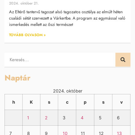
2024. október 21.
Az Eltérő tantervű tagozat alsó tagozatos osztálya az elmúlt héten
családi sétát szervezett a Várkertbe. A program az egymással való
ismerkedés mellett az őszi természet
TOVÁBB OLVASOM »
Naptár
2024. október
h
K
s
c
p
s
v
1
2
3
4
5
6
7
8
9
10
11
12
13