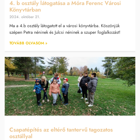
4. b osztály látogatása a Móra Ferenc Városi
Könyvtárban
2024. október 21.
Ma a 4.b osztály látogatott el a városi könyvtárba. Köszönjük
szépen Petra néninek és Julcsi néninek a szuper foglalkozást!
TOVÁBB OLVASOM »
Csapatépítés az eltérő tantervű tagozatos
osztállyal