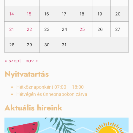
14
15
16
17
18
19
20
21
22
23
24
25
26
27
28
29
30
31
« szept
nov »
Nyitvatartás
Hétköznaponként 07:00 – 18:00
Hétvégén és ünnepnapokon zárva
Aktuális híreink