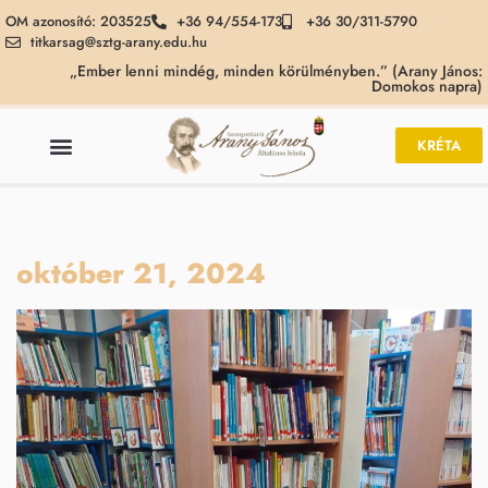
OM azonosító: 203525
+36 94/554-173
+36 30/311-5790
titkarsag@sztg-arany.edu.hu
„Ember lenni mindég, minden körülményben.” (Arany János:
Domokos napra)
KRÉTA
október 21, 2024