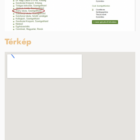
Térkép