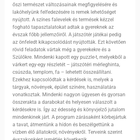
őszi természet változásainak megfigyelésére és
lakóhelyünk felfedezésére is remek lehetőséget
nyújtott. A színes falevelek és termések kézzel
fogható tapasztalatokat adtak a gyereknek az
évszak főbb jellemzőiről. A játszótér játékai pedig
az önfeledt kikapcsolódást nyújtották. Ezt követően
rövid feladatok vártak még a gyerekekre és a
Szülőkre. Mindenki kapott egy puzzle-t, melyekből a
várkert egy-egy részletét – játszótéri mérleghinta,
csúszda, templom, fa – lehetett összeállítani.
Ezekhez kapcsolódtak a kérdések is, melyek a
tárgyak, növények, épület színére, használatára
vonatkoztak. Mindenki nagyon ügyesen és gyorsan
összerakta a darabokat és helyesen válaszolt a
kérdésekre is. Így az édesség és könyvjelző jutalom
mindenkinek járt. A program zárásaként körbejártuk
a tavat, átmentünk a hídon és beszélgettünk a
vízben élő állatokról, növényekről. Terveink szerint
évszakonként ismétlés következik.