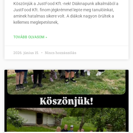
Köszönjük a JustFood Kft.-nek! Diáknapunk alkalmából a
JustFood Kft. finom jégkrémmel lepte meg tanulóinkat,
aminek hatalmas sikere volt. A diákok nagyon örültek a
kellemes meglepetésnek,
TOVÁBB OLVASOM »
2026. június 15.
Nincs hozzászólás