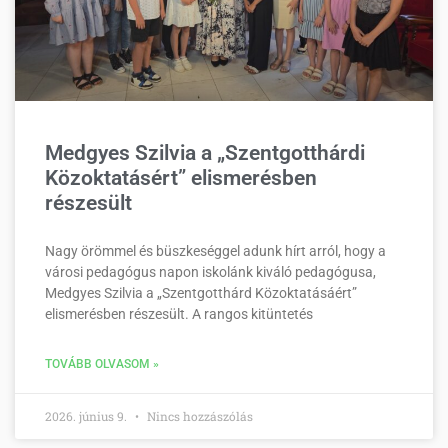
Medgyes Szilvia a „Szentgotthárdi
Közoktatásért” elismerésben
részesült
Nagy örömmel és büszkeséggel adunk hírt arról, hogy a
városi pedagógus napon iskolánk kiváló pedagógusa,
Medgyes Szilvia a „Szentgotthárd Közoktatásáért”
elismerésben részesült. A rangos kitüntetés
TOVÁBB OLVASOM »
2026. június 9.
Nincs hozzászólás