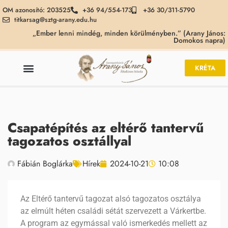
OM azonosító: 203525
+36 94/554-173
+36 30/311-5790
titkarsag@sztg-arany.edu.hu
„Ember lenni mindég, minden körülményben.” (Arany János:
Domokos napra)
KRÉTA
Csapatépítés az eltérő tantervű
tagozatos osztállyal
Fábián Boglárka
Hírek
2024-10-21
10:08
Az Eltérő tantervű tagozat alsó tagozatos osztálya
az elmúlt héten családi sétát szervezett a Várkertbe.
A program az egymással való ismerkedés mellett az