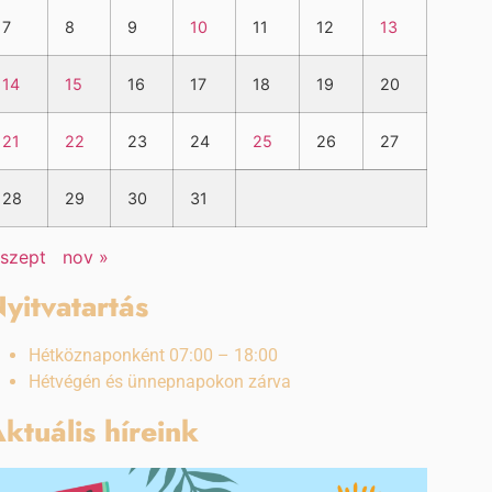
7
8
9
10
11
12
13
14
15
16
17
18
19
20
21
22
23
24
25
26
27
28
29
30
31
 szept
nov »
yitvatartás
Hétköznaponként 07:00 – 18:00
Hétvégén és ünnepnapokon zárva
ktuális híreink