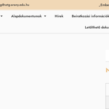
„Ember
ag@sztg-arany.edu.hu
Alapdokumentumok
Hírek
Beiratkozási információ
Letölthető do
N