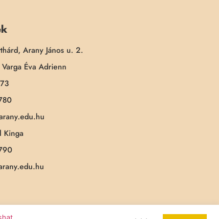
ek
thárd, Arany János u. 2.
Varga Éva Adrienn
173
780
-arany.edu.hu
 Kinga
790
-arany.edu.hu
ashat