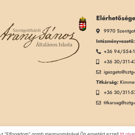
Elérhetőség
9970 Szentgot
Intézményvezető:
+36 94/554-
+36 30/311-4
igazgato@sztg
Titkárság:
Kimmel
+36 30/311-5
titkarsag@sztg
a. Az "Elfogadom" gomb megnyomásával Ön egyetért ezzel!
Itt olv