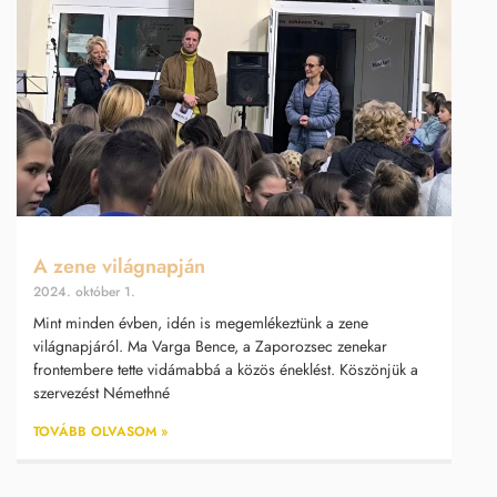
A zene világnapján
2024. október 1.
Mint minden évben, idén is megemlékeztünk a zene
világnapjáról. Ma Varga Bence, a Zaporozsec zenekar
frontembere tette vidámabbá a közös éneklést. Köszönjük a
szervezést Némethné
TOVÁBB OLVASOM »