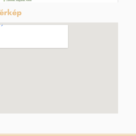
érkép