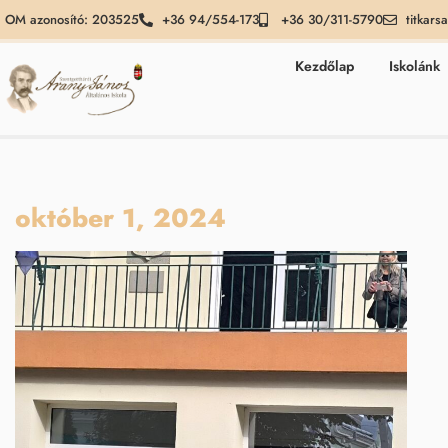
OM azonosító: 203525
+36 94/554-173
+36 30/311-5790
titkars
Kezdőlap
Iskolánk
október 1, 2024