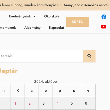
 lenni mindég, minden körülményben.” (Arany János: Domokos napra)
k
Eredményeink
Ökoiskola
KRÉTA
kumentumok
Alapítvány
Kapcsolat
aptár
2024. október
h
K
s
c
p
s
v
1
2
3
4
5
6