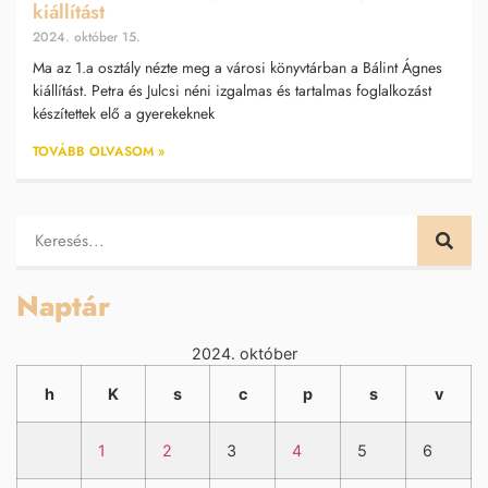
kiállítást
2024. október 15.
Ma az 1.a osztály nézte meg a városi könyvtárban a Bálint Ágnes
kiállítást. Petra és Julcsi néni izgalmas és tartalmas foglalkozást
készítettek elő a gyerekeknek
TOVÁBB OLVASOM »
Naptár
2024. október
h
K
s
c
p
s
v
1
2
3
4
5
6