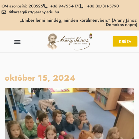
OM azonosító: 203525
+36 94/554-173
+36 30/311-5790
titkarsag@sztg-arany.edu.hu
„Ember lenni mindég, minden körülményben.” (Arany János:
Domokos napra)
KRÉTA
október 15, 2024