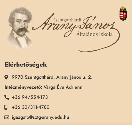
Elérhetőségek
9970 Szentgotthárd, Arany János u. 2.
Intézményvezető:
Varga Éva Adrienn
+36 94/554-173
+36 30/311-4780
igazgato@sztg-arany.edu.hu
Titkárság:
Kimmel Kinga