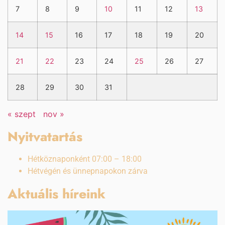
7
8
9
10
11
12
13
14
15
16
17
18
19
20
21
22
23
24
25
26
27
28
29
30
31
« szept
nov »
Nyitvatartás
Hétköznaponként 07:00 – 18:00
Hétvégén és ünnepnapokon zárva
Aktuális híreink