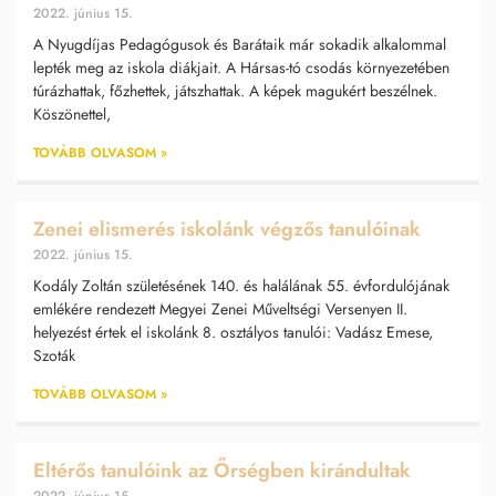
2022. június 15.
A Nyugdíjas Pedagógusok és Barátaik már sokadik alkalommal
lepték meg az iskola diákjait. A Hársas-tó csodás környezetében
túrázhattak, főzhettek, játszhattak. A képek magukért beszélnek.
Köszönettel,
TOVÁBB OLVASOM »
Zenei elismerés iskolánk végzős tanulóinak
2022. június 15.
Kodály Zoltán születésének 140. és halálának 55. évfordulójának
emlékére rendezett Megyei Zenei Műveltségi Versenyen II.
helyezést értek el iskolánk 8. osztályos tanulói: Vadász Emese,
Szoták
TOVÁBB OLVASOM »
Eltérős tanulóink az Őrségben kirándultak
2022. június 15.