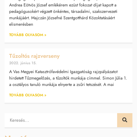
Andrea Eötvös József emlékérem ezüst fokozat díjat kapott a
pedagógusokért végzett önkéntes, társadalmi, szakszervezeti
munkájáért. Majczán Józsefné Szentgotthárd Közoktatásáért
elismerésben
TOVÁBB OLVASOM »
Tűzoltós rajzverseny
2022. június 15.
A Vas Megyei Katasztrófavédelmi Igazgatóság rajzpályázatot
hirdetett Tűzmegelőzés, a tűzoltók munkája címmel. Simon Júlia 1.
a osztályos tanuló munkája elnyerte a zsűri tetszését. A mai
TOVÁBB OLVASOM »