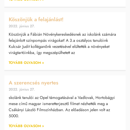
Köszönjük a felajánlást!
2022. június 27.
Köszönjük a Fábián Növénykereskedésnek az iskolánk számára
felajánlott színpompás virágokat! A 3.a osztályos tanulóink
Kulcsár Judit kolléganőnk vezetésével elültették a növényeket
virágtartóinkba, így megszépülhetett az
TOVÁBB OLVASOM »
A szerencsés nyertes
2022. június 27.
skolánk tanulói az Opel támogatásával a Vadlovak, Hortobágyi
mese című magyar ismeretterjesztő filmet nézhették meg a
Csákányi László Filmszínházban. Az előadáson jelen volt az
5000.
TOVÁBB OLVASOM »