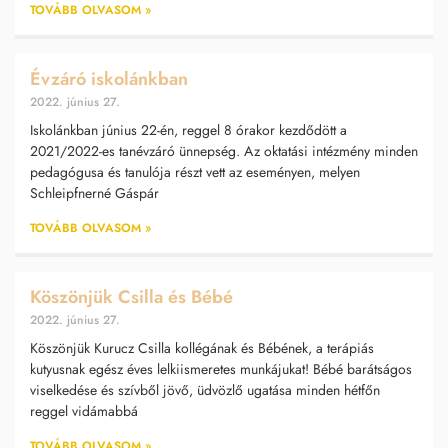
TOVÁBB OLVASOM »
Évzáró iskolánkban
2022. június 27.
Iskolánkban június 22-én, reggel 8 órakor kezdődött a
2021/2022-es tanévzáró ünnepség. Az oktatási intézmény minden
pedagógusa és tanulója részt vett az eseményen, melyen
Schleipfnerné Gáspár
TOVÁBB OLVASOM »
Köszönjük Csilla és Bébé
2022. június 27.
Köszönjük Kurucz Csilla kollégának és Bébének, a terápiás
kutyusnak egész éves lelkiismeretes munkájukat! Bébé barátságos
viselkedése és szívből jövő, üdvözlő ugatása minden hétfőn
reggel vidámabbá
TOVÁBB OLVASOM »