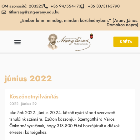
OM azonosító: 203525
+36 94/554-173
+36 30/311-5790
titkarsag@sztg-arany.edu.hu
„Ember lenni mindég, minden körülményben.” (Arany János:
Domokos napra)
KRÉTA
június 2022
Köszönetnyilvánítás
2022. június 29.
Iskolánk 2022. június 20-24. között nyári tábort szervezett
tanulóink számára. Ezúton köszönjük Szentgotthárd Város
Önkormányzatának, hogy 318.800 Ft-tal hozzájárult a diákok
étkezési költségéhez.