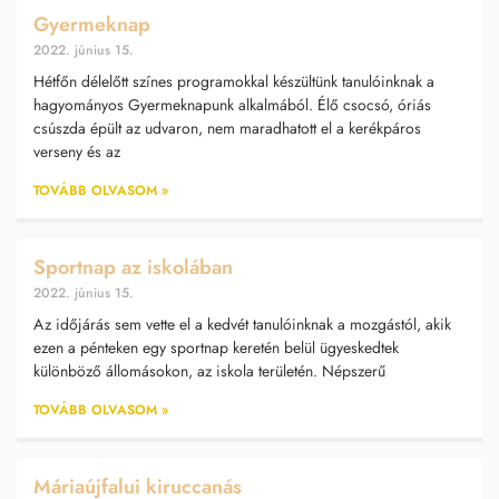
Gyermeknap
2022. június 15.
Hétfőn délelőtt színes programokkal készültünk tanulóinknak a
hagyományos Gyermeknapunk alkalmából. Élő csocsó, óriás
csúszda épült az udvaron, nem maradhatott el a kerékpáros
verseny és az
TOVÁBB OLVASOM »
Sportnap az iskolában
2022. június 15.
Az időjárás sem vette el a kedvét tanulóinknak a mozgástól, akik
ezen a pénteken egy sportnap keretén belül ügyeskedtek
különböző állomásokon, az iskola területén. Népszerű
TOVÁBB OLVASOM »
Máriaújfalui kiruccanás