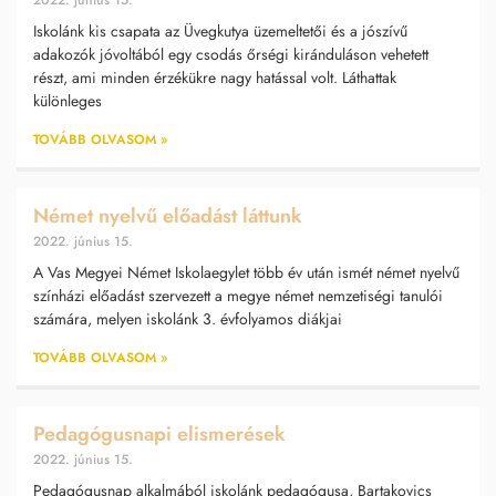
Iskolánk kis csapata az Üvegkutya üzemeltetői és a jószívű
adakozók jóvoltából egy csodás őrségi kiránduláson vehetett
részt, ami minden érzékükre nagy hatással volt. Láthattak
különleges
TOVÁBB OLVASOM »
Német nyelvű előadást láttunk
2022. június 15.
A Vas Megyei Német Iskolaegylet több év után ismét német nyelvű
színházi előadást szervezett a megye német nemzetiségi tanulói
számára, melyen iskolánk 3. évfolyamos diákjai
TOVÁBB OLVASOM »
Pedagógusnapi elismerések
2022. június 15.
Pedagógusnap alkalmából iskolánk pedagógusa, Bartakovics